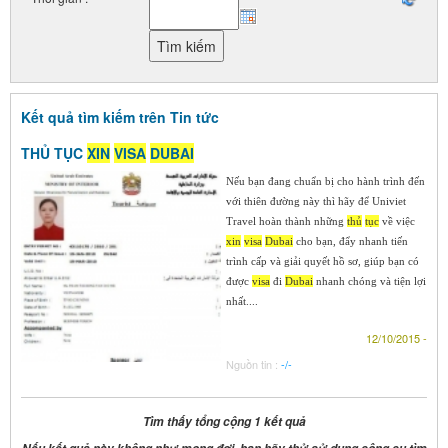
Kết quả tìm kiếm trên Tin tức
THỦ TỤC
XIN
VISA
DU
BAI
Nếu bạn đang chuẩn bị cho hành trình đến
với thiên đường này thì hãy để Univiet
Travel hoàn thành những
thủ
tục
về việc
xin
visa
Du
bai
cho bạn, đẩy nhanh tiến
trình cấp và giải quyết hồ sơ, giúp bạn có
được
visa
đi
Du
bai
nhanh chóng và tiện lợi
nhất....
12/10/2015 -
Nguồn tin :
-/-
Tìm thấy tổng cộng 1 kết quả