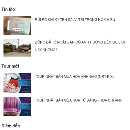
Tin Mới
RỦI RO KHI KÝ TÊN SAI VỊ TRÍ TRONG HỘ CHIẾU
ĐỘNG ĐẤT Ở NHẬT BẢN CÓ ẢNH HƯỞNG ĐẾN DU LỊCH
HAY KHÔNG?
Tour mới
TOUR NHẬT BẢN MÙA HOA ANH ĐÀO (NRT-KIX)
TOUR NHẬT BẢN MÙA HOA TỬ ĐẰNG - HOA CHI ANH
Điểm đến