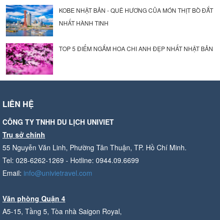
KOBE NHẬT BẢN - QUÊ HƯƠNG CỦA MÓN THỊT BÒ ĐẮT
NHẤT HÀNH TINH
TOP 5 ĐIỂM NGẮM HOA CHI ANH ĐẸP NHẤT NHẬT BẢN
LIÊN HỆ
CÔNG TY TNHH DU LỊCH UNIVIET
Trụ sở chính
55 Nguyễn Văn Linh, Phường Tân Thuận, TP. Hồ Chí Minh.
Tel: 028-6262-1269 - Hotline: 0944.09.6699
Email:
info@univietravel.com
Văn phòng Quận 4
A5-15, Tầng 5, Tòa nhà Saigon Royal,