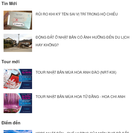
Tin Mới
RỦI RO KHI KÝ TÊN SAI VỊ TRÍ TRONG HỘ CHIẾU
ĐỘNG ĐẤT Ở NHẬT BẢN CÓ ẢNH HƯỞNG ĐẾN DU LỊCH
HAY KHÔNG?
Tour mới
TOUR NHẬT BẢN MÙA HOA ANH ĐÀO (NRT-KIX)
TOUR NHẬT BẢN MÙA HOA TỬ ĐẰNG - HOA CHI ANH
Điểm đến