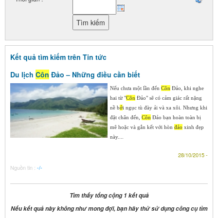
Kết quả tìm kiếm trên Tin tức
Du lịch
Côn
Đảo – Những điều cần biết
Nếu chưa một lần đến
Côn
Đảo, khi nghe
hai từ "
Côn
Đảo" sẽ có cảm giác rất nặng
nề b
ở
i ngục tù đày ải và xa xôi. Nhưng khi
đặt chân đến,
Côn
Đảo bạn hoàn toàn bị
mê hoặc và gắn kết với hòn
đảo
xinh đẹp
này....
28/10/2015 -
Nguồn tin :
-/-
Tìm thấy tổng cộng 1 kết quả
Nếu kết quả này không như mong đợi, bạn hãy thử sử dụng công cụ tìm