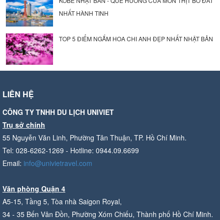
KOBE NHẬT BẢN - QUÊ HƯƠNG CỦA MÓN THỊT BÒ ĐẮT
NHẤT HÀNH TINH
TOP 5 ĐIỂM NGẮM HOA CHI ANH ĐẸP NHẤT NHẬT BẢN
LIÊN HỆ
CÔNG TY TNHH DU LỊCH UNIVIET
Trụ sở chính
55 Nguyễn Văn Linh, Phường Tân Thuận, TP. Hồ Chí Minh.
Tel: 028-6262-1269 - Hotline: 0944.09.6699
Email:
info@univietravel.com
Văn phòng Quận 4
A5-15, Tầng 5, Tòa nhà Saigon Royal,
34 - 35 Bến Vân Đồn, Phường Xóm Chiếu, Thành phố Hồ Chí Minh.