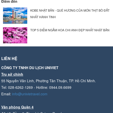
Điểm đến
KOBE NHẬT BẢN - QUÊ HƯƠNG CỦA MÓN THỊT BÒ ĐẮT
NHẤT HÀNH TINH
TOP 5 ĐIỂM NGẮM HOA CHI ANH ĐẸP NHẤT NHẬT BẢN
LIÊN HỆ
CÔNG TY TNHH DU LỊCH UNIVIET
Trụ sở chính
55 Nguyễn Văn Linh, Phường Tân Thuận, TP. Hồ Chí Minh.
Tel: 028-6262-1269 - Hotline: 0944.09.6699
Email:
info@univietravel.com
Văn phòng Quận 4