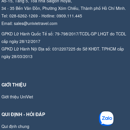
A5-15, Tầng 5, Tòa nhà Saigon Royal,
34 - 35 Bến Vân Đồn, Phường Xóm Chiếu, Thành phố Hồ Chí Minh.
Tel: 028-6262-1269 - Hotline: 0909.111.445
Email: sales@univietravel.com
GPKD Lữ Hành Quốc Tế số: 79-798/2017/TCDL-GP LHQT do TCDL
cấp ngày 28/12/2017
GPKD Lữ Hành Nội Địa số: 0312207225 do Sở KHĐT. TPHCM cấp
ngày 28/03/2013
GIỚI THIỆU
Giới thiệu UniViet
QUI ĐỊNH - HỎI ĐÁP
Qui định chung