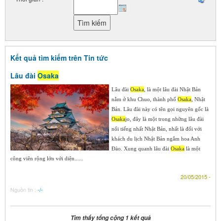
Kết quả tìm kiếm trên Tin tức
Lâu đài
Osaka
Lâu đài
Osaka
, là một lâu đài Nhật Bản
nằm ở khu Chuo, thành phố
Osaka
, Nhật
Bản. Lâu đài này có tên gọi nguyên gốc là
Osaka
jo, đây là một trong những lâu đài
nổi tiếng nhất Nhật Bản, nhất là đối với
khách du lịch Nhật Bản ngắm hoa Anh
Đào. Xung quanh lâu đài
Osaka
là một
công viên rộng lớn với diện......
20/05/2015 -
Nguồn tin :
-/-
Tìm thấy tổng cộng 1 kết quả