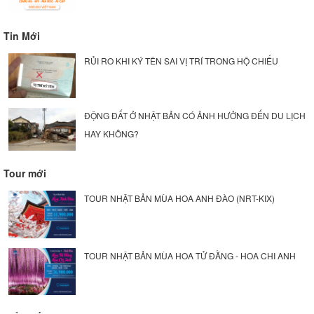
Tin Mới
RỦI RO KHI KÝ TÊN SAI VỊ TRÍ TRONG HỘ CHIẾU
ĐỘNG ĐẤT Ở NHẬT BẢN CÓ ẢNH HƯỞNG ĐẾN DU LỊCH
HAY KHÔNG?
Tour mới
TOUR NHẬT BẢN MÙA HOA ANH ĐÀO (NRT-KIX)
TOUR NHẬT BẢN MÙA HOA TỬ ĐẰNG - HOA CHI ANH