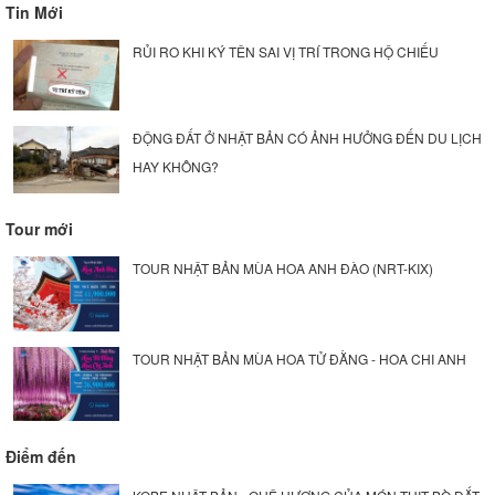
Tin Mới
RỦI RO KHI KÝ TÊN SAI VỊ TRÍ TRONG HỘ CHIẾU
ĐỘNG ĐẤT Ở NHẬT BẢN CÓ ẢNH HƯỞNG ĐẾN DU LỊCH
HAY KHÔNG?
Tour mới
TOUR NHẬT BẢN MÙA HOA ANH ĐÀO (NRT-KIX)
TOUR NHẬT BẢN MÙA HOA TỬ ĐẰNG - HOA CHI ANH
Điểm đến