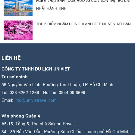
KOBE NHẬT BẢN - QUÊ HƯƠNG CỦA MÓN THỊT BÒ ĐẮT
NHẤT HÀNH TINH
TOP 5 ĐIỂM NGẮM HOA CHI ANH ĐẸP NHẤT NHẬT BẢN
LIÊN HỆ
CÔNG TY TNHH DU LỊCH UNIVIET
Trụ sở chính
55 Nguyễn Văn Linh, Phường Tân Thuận, TP. Hồ Chí Minh.
Tel: 028-6262-1269 - Hotline: 0944.09.6699
Email:
info@univietravel.com
Văn phòng Quận 4
A5-15, Tầng 5, Tòa nhà Saigon Royal,
34 - 35 Bến Vân Đồn, Phường Xóm Chiếu, Thành phố Hồ Chí Minh.