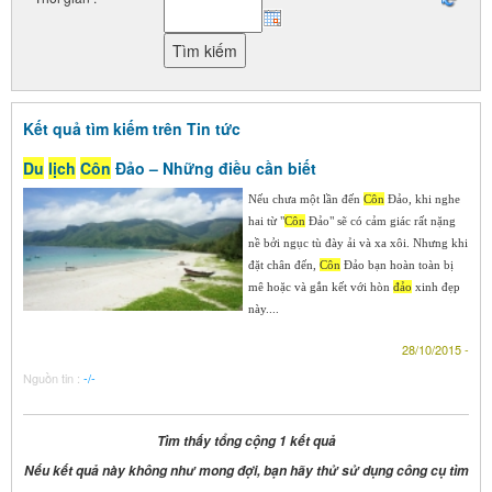
Kết quả tìm kiếm trên Tin tức
Du
lịch
Côn
Đảo – Những điều cần biết
Nếu chưa một lần đến
Côn
Đảo, khi nghe
hai từ "
Côn
Đảo" sẽ có cảm giác rất nặng
nề bởi ngục tù đày ải và xa xôi. Nhưng khi
đặt chân đến,
Côn
Đảo bạn hoàn toàn bị
mê hoặc và gắn kết với hòn
đảo
xinh đẹp
này....
28/10/2015 -
Nguồn tin :
-/-
Tìm thấy tổng cộng 1 kết quả
Nếu kết quả này không như mong đợi, bạn hãy thử sử dụng công cụ tìm