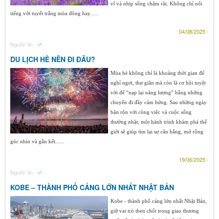
vĩ và nhịp sống chậm rãi. Không chỉ nổi
tiếng với tuyết trắng mùa đông hay......
04/08/2025 -
Nguồn tin :
-/-
DU LỊCH HÈ NÊN ĐI ĐÂU?
Mùa hè không chỉ là khoảng thời gian để
nghỉ ngơi, thư giãn mà còn là cơ hội tuyệt
vời để “nạp lại năng lượng” bằng những
chuyến đi đầy cảm hứng. Sau những ngày
bận rộn với công việc và cuộc sống
thường nhật, một hành trình khám phá thế
giới sẽ giúp tìm lại sự cân bằng, mở rộng
góc nhìn và gắn kết......
19/06/2025 -
Nguồn tin :
-/-
KOBE – THÀNH PHỐ CẢNG LỚN NHẤT NHẬT BẢN
Kobe - thành phố cảng lớn nhất Nhật Bản,
giữ vai trò then chốt trong giao thương