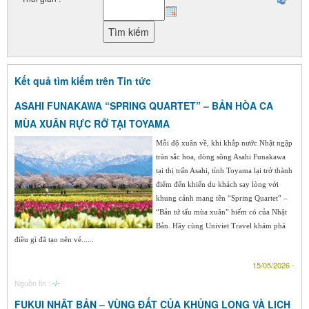
Kết quả tìm kiếm trên Tin tức
ASAHI FUNAKAWA “SPRING QUARTET” – BẢN HÒA CA
MÙA XUÂN RỰC RỠ TẠI TOYAMA
Mỗi độ xuân về, khi khắp nước Nhật ngập
tràn sắc hoa, dòng sông Asahi Funakawa
tại thị trấn Asahi, tỉnh Toyama lại trở thành
điểm đến khiến du khách say lòng với
khung cảnh mang tên “Spring Quartet” –
“Bản tứ tấu mùa xuân” hiếm có của Nhật
Bản. Hãy cùng Univiet Travel khám phá
điều gì đã tạo nên vẻ......
15/05/2026 -
Nguồn tin :
-/-
FUKUI NHẬT BẢN – VÙNG ĐẤT CỦA KHỦNG LONG VÀ LỊCH