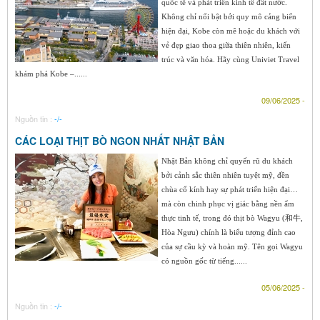
quốc tế và phát triển kinh tế đất nước.
Không chỉ nổi bật bởi quy mô cảng biển
hiện đại, Kobe còn mê hoặc du khách với
vẻ đẹp giao thoa giữa thiên nhiên, kiến
trúc và văn hóa. Hãy cùng Univiet Travel
khám phá Kobe –......
09/06/2025 -
Nguồn tin :
-/-
CÁC LOẠI THỊT BÒ NGON NHẤT NHẬT BẢN
Nhật Bản không chỉ quyến rũ du khách
bởi cảnh sắc thiên nhiên tuyệt mỹ, đền
chùa cổ kính hay sự phát triển hiện đại…
mà còn chinh phục vị giác bằng nền ẩm
thực tinh tế, trong đó thịt bò Wagyu (和牛,
Hòa Ngưu) chính là biểu tượng đỉnh cao
của sự cầu kỳ và hoàn mỹ. Tên gọi Wagyu
có nguồn gốc từ tiếng......
05/06/2025 -
Nguồn tin :
-/-