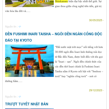
Shinkansen
hiện đại bậc nhất thế giới. Sự
giao thoa giữa công nghệ tiên tiến, giá trị
văn hóa lâu đời và......
30/05/2025 -
Nguồn tin :
-/-
ĐỀN FUSHIMI INARI TAISHA – NGÔI ĐỀN NGÀN CỔNG ĐỘC
ĐÁO TẠI KYOTO
“Đất nước mặt trời mọc” nổi tiếng với hơn
30.000 ngôi đền Inari linh thiêng trải dọc
từ Bắc đến Nam, được biết đến với tên gọi
là “Inari – san”. Ngôi đền chính thức của
các đền thờ Inari chính là Fushimi Inari
Taisha nằm ở Kyoto nổi bật với “Senbon –
torii” hay “nghìn cổng torii” - nơi có
đường hầm......
29/12/2023 -
Nguồn tin :
-/-
TRƯỢT TUYẾT NHẬT BẢN