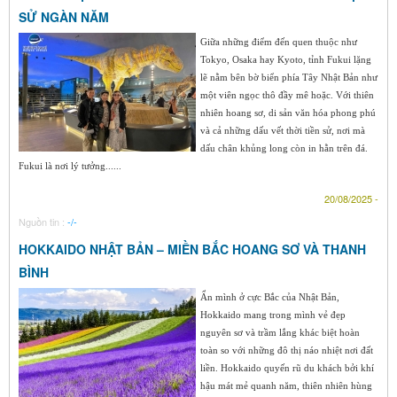
SỬ NGÀN NĂM
Giữa những điểm đến quen thuộc như
Tokyo, Osaka hay Kyoto, tỉnh Fukui lặng
lẽ nằm bên bờ biển phía Tây Nhật Bản như
một viên ngọc thô đầy mê hoặc. Với thiên
nhiên hoang sơ, di sản văn hóa phong phú
và cả những dấu vết thời tiền sử, nơi mà
dấu chân khủng long còn in hằn trên đá.
Fukui là nơi lý tưởng......
20/08/2025 -
Nguồn tin :
-/-
HOKKAIDO NHẬT BẢN – MIỀN BẮC HOANG SƠ VÀ THANH
BÌNH
Ẩn mình ở cực Bắc của Nhật Bản,
Hokkaido mang trong mình vẻ đẹp
nguyên sơ và trầm lắng khác biệt hoàn
toàn so với những đô thị náo nhiệt nơi đất
liền. Hokkaido quyến rũ du khách bởi khí
hậu mát mẻ quanh năm, thiên nhiên hùng