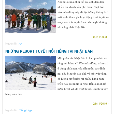
Không lo ngại thời tiết có lạnh đến đâu,
nhiều du khách vẫn ghé thăm Nhật Bản
vào mùa đông này để tận tưởng không khí
mát lạnh, tham gia hoạt động trượt tuyết và
trượt ván trên tuyết ở các khu nghỉ dưỡng
nổi tiếng nhất Nhật Bản....
09/11/2023 -
Nguồn tin :
-/-
NHỮNG RESORT TUYẾT NỔI TIẾNG TẠI NHẬT BẢN
Một phần lớn Nhật Bản bị bao phủ bởi các
rặng núi hùng vĩ. Vào mùa đông, thậm chí
ở vùng phía nam của đất nước, các đỉnh
núi đều bị tuyết bao phủ và một vài vùng
có lượng tuyết xốp rơi nhiều hàng năm.
Điều này có nghĩa là Nhật Bản là một đất
nước tuyệt vời để trượt tuyết. Chính vì vậy,
hàng năm dân......
21/11/2019 -
Nguồn tin :
Tổng Hợp