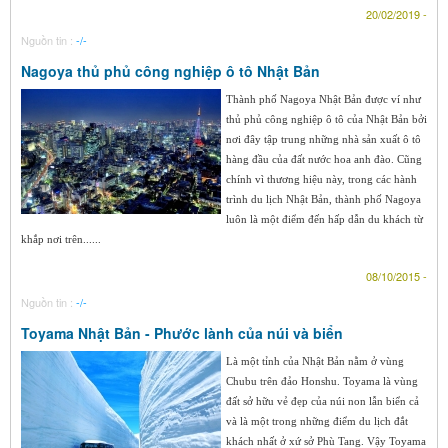
20/02/2019 -
Nguồn tin :
-/-
Nagoya thủ phủ công nghiệp ô tô Nhật Bản
Thành phố Nagoya Nhật Bản được ví như
thủ phủ công nghiệp ô tô của Nhật Bản bởi
nơi đây tập trung những nhà sản xuất ô tô
hàng đầu của đất nước hoa anh đào. Cũng
chính vì thương hiệu này, trong các hành
trình du lịch Nhật Bản, thành phố Nagoya
luôn là một điểm đến hấp dẫn du khách từ
khắp nơi trên......
08/10/2015 -
Nguồn tin :
-/-
Toyama Nhật Bản - Phước lành của núi và biển
Là một tỉnh của Nhật Bản nằm ở vùng
Chubu trên đảo Honshu. Toyama là vùng
đất sở hữu vẻ đẹp của núi non lẫn biển cả
và là một trong những điểm du lịch đắt
khách nhất ở xứ sở Phù Tang. Vậy Toyama