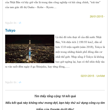
của Nhật Bản và bây giờ vẫn là trung tâm công nghiệp và hải cảng chính, “trái tim”
của tam giác đô thị Osaka – Kobe – Kyoto....
26/01/2015 -
Nguồn tin :
-/-
Tokyo
Là thủ đô trên thực tế của đất nước Nhật
Bản, Với diện tích 2.190.93 km2, dân số
hơn 13.8 triệu người (năm 2018), Tokyo là
một trong những thành phố đông dân cư
nhất thế giới. Nhịp sống ở Tokyo là không
bao giờ ngừng lại, bạn có thể nhìn thấy tàu
ra vào suốt đêm ngày ở ga Shinjuku, hay từng dòng,......
02/01/2015 - UniViet
Nguồn tin :
-/-
Tìm thấy tổng cộng 18 kết quả
Nếu kết quả này không như mong đợi, bạn hãy thử sử dụng công cụ tìm
kiếm của Google dưới đây!