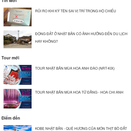
Tin Mới
RỦI RO KHI KÝ TÊN SAI VỊ TRÍ TRONG HỘ CHIẾU
ĐỘNG ĐẤT Ở NHẬT BẢN CÓ ẢNH HƯỞNG ĐẾN DU LỊCH
HAY KHÔNG?
Tour mới
TOUR NHẬT BẢN MÙA HOA ANH ĐÀO (NRT-KIX)
TOUR NHẬT BẢN MÙA HOA TỬ ĐẰNG - HOA CHI ANH
Điểm đến
KOBE NHẬT BẢN - QUÊ HƯƠNG CỦA MÓN THỊT BÒ ĐẮT