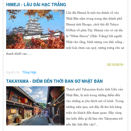
HIMEJI - LÂU ĐÀI HẠC TRẮNG
Lâu đài Himeji là một tòa thành cổ của
Nhật Bản nằm trong trung tâm thành phố
Himeji tỉnh Hyogo, cách thủ đô Tokyo
650km về phía Tây. Himeji còn có cái tên
là “White Heron” (Diệc Trắng) bởi người
Nhật cho rằng, hình tượng con diệc trắng –
một loài chim cao quý, tượng trưng cho sự
thanh khiết cao......
02/10/2019 -
Nguồn tin :
Tổng Hợp
TAKAYAMA - ĐIỂM ĐẾN THỜI BAN SƠ NHẬT BẢN
Thành phố Takayama thuộc tỉnh Gifu của
Nhật Bản, là một trong những điểm đến
cho những ai yêu thích nét cổ kính. Trong
những năm qua, nơi đây đã thu hút hàng
triệu du khách đến tham quan. Hãy cùng
tìm hiểu điều gì đã làm cho Takayama trở
nên đặc biệt đến vậy?...