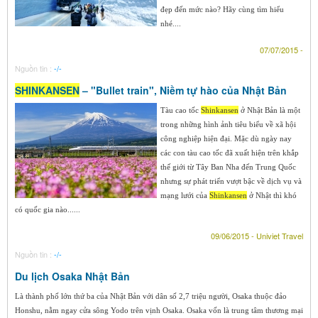
đẹp đến mức nào? Hãy cùng tìm hiểu
nhé....
07/07/2015 -
Nguồn tin :
-/-
SHINKANSEN
– "Bullet train", Niềm tự hào của Nhật Bản
Tàu cao tốc
Shinkansen
ở Nhật Bản là một
trong những hình ảnh tiêu biểu về xã hội
công nghiệp hiện đại. Mặc dù ngày nay
các con tàu cao tốc đã xuất hiện trên khắp
thế giới từ Tây Ban Nha đến Trung Quốc
nhưng sự phát triển vượt bậc về dịch vụ và
mạng lưới của
Shinkansen
ở Nhật thì khó
có quốc gia nào......
09/06/2015 - Univiet Travel
Nguồn tin :
-/-
Du lịch Osaka Nhật Bản
Là thành phố lớn thứ ba của Nhật Bản với dân số 2,7 triệu người, Osaka thuộc đảo
Honshu, nằm ngay cửa sông Yodo trên vịnh Osaka. Osaka vốn là trung tâm thương mại