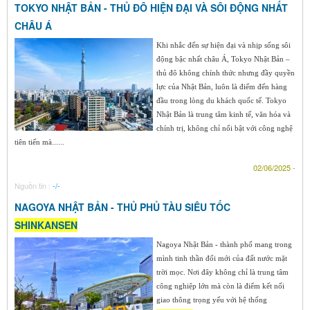
TOKYO NHẬT BẢN - THỦ ĐÔ HIỆN ĐẠI VÀ SÔI ĐỘNG NHẤT
CHÂU Á
Khi nhắc đến sự hiện đại và nhịp sống sôi
động bậc nhất châu Á, Tokyo Nhật Bản –
thủ đô không chính thức nhưng đầy quyền
lực của Nhật Bản, luôn là điểm đến hàng
đầu trong lòng du khách quốc tế. Tokyo
Nhật Bản là trung tâm kinh tế, văn hóa và
chính trị, không chỉ nổi bật với công nghệ
tiên tiến mà......
02/06/2025 -
Nguồn tin :
-/-
NAGOYA NHẬT BẢN - THỦ PHỦ TÀU SIÊU TỐC
SHINKANSEN
Nagoya Nhật Bản - thành phố mang trong
mình tinh thần đổi mới của đất nước mặt
trời mọc. Nơi đây không chỉ là trung tâm
công nghiệp lớn mà còn là điểm kết nối
giao thông trọng yếu với hệ thống