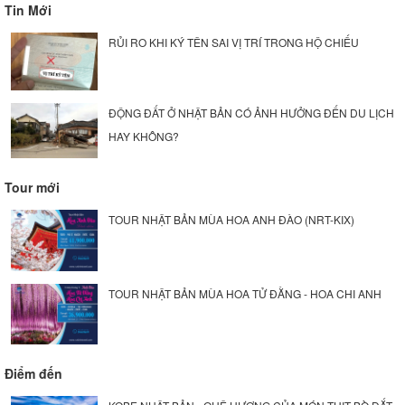
Tin Mới
RỦI RO KHI KÝ TÊN SAI VỊ TRÍ TRONG HỘ CHIẾU
ĐỘNG ĐẤT Ở NHẬT BẢN CÓ ẢNH HƯỞNG ĐẾN DU LỊCH
HAY KHÔNG?
Tour mới
TOUR NHẬT BẢN MÙA HOA ANH ĐÀO (NRT-KIX)
TOUR NHẬT BẢN MÙA HOA TỬ ĐẰNG - HOA CHI ANH
Điểm đến