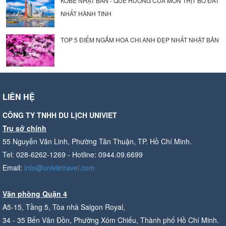
KOBE NHẬT BẢN - QUÊ HƯƠNG CỦA MÓN THỊT BÒ ĐẮT
NHẤT HÀNH TINH
TOP 5 ĐIỂM NGẮM HOA CHI ANH ĐẸP NHẤT NHẬT BẢN
LIÊN HỆ
CÔNG TY TNHH DU LỊCH UNIVIET
Trụ sở chính
55 Nguyễn Văn Linh, Phường Tân Thuận, TP. Hồ Chí Minh.
Tel: 028-6262-1269 - Hotline: 0944.09.6699
Email:
info@univietravel.com
Văn phòng Quận 4
A5-15, Tầng 5, Tòa nhà Saigon Royal,
34 - 35 Bến Vân Đồn, Phường Xóm Chiếu, Thành phố Hồ Chí Minh.