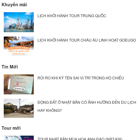
Khuyến mãi
LỊCH KHỞI HÀNH TOUR TRUNG QUỐC
LỊCH KHỞI HÀNH TOUR CHÂU ÂU LINH HOẠT GOEUGO
Tin Mới
RỦI RO KHI KÝ TÊN SAI VỊ TRÍ TRONG HỘ CHIẾU
ĐỘNG ĐẤT Ở NHẬT BẢN CÓ ẢNH HƯỞNG ĐẾN DU LỊCH
HAY KHÔNG?
Tour mới
TOUR NHẬT BẢN MÙA HOA ANH ĐÀO (NRT-KIX)