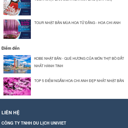
TOUR NHẬT BẢN MÙA HOA TỬ ĐẰNG - HOA CHI ANH
Điểm đến
KOBE NHẬT BẢN - QUÊ HƯƠNG CỦA MÓN THỊT BÒ ĐẮT
NHẤT HÀNH TINH
TOP 5 ĐIỂM NGẮM HOA CHI ANH ĐẸP NHẤT NHẬT BẢN
LIÊN HỆ
CÔNG TY TNHH DU LỊCH UNIVIET