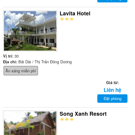
Lavita Hotel
Vị trí:
30
Địa chỉ:
Bãi Dài / Thị Trấn Đông Dương
Ăn sáng miễn phí
Giá từ:
Liên hệ
Đặt phòng
Song Xanh Resort