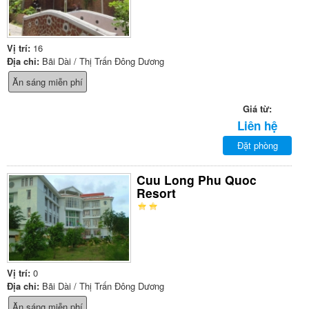
Vị trí:
16
Địa chỉ:
Bãi Dài / Thị Trấn Đông Dương
Ăn sáng miễn phí
Giá từ:
Liên hệ
Đặt phòng
Cuu Long Phu Quoc
Resort
Vị trí:
0
Địa chỉ:
Bãi Dài / Thị Trấn Đông Dương
Ăn sáng miễn phí