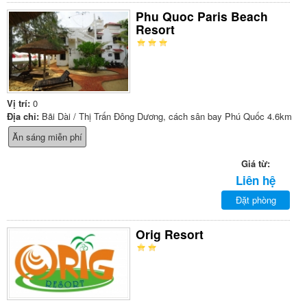
Phu Quoc Paris Beach
Resort
Vị trí:
0
Địa chỉ:
Bãi Dài / Thị Trấn Đông Dương, cách sân bay Phú Quốc 4.6km
Ăn sáng miễn phí
Giá từ:
Liên hệ
Đặt phòng
Orig Resort