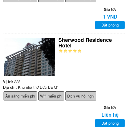
Giá từ:
1 VND
Đặt phòng
Sherwood Residence
Hotel
Vị trí:
228
Địa chỉ:
Khu nhà thờ Đức Bà Q1
Ăn sáng miễn phí
Wifi miễn phí
Dịch vụ hội nghị
Giá từ:
Liên hệ
Đặt phòng