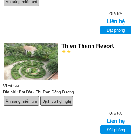
Ăn sáng miễn phí
Giá từ:
Liên hệ
Đặt phòng
Thien Thanh Resort
Vị trí:
44
Địa chỉ:
Bãi Dài / Thị Trấn Đông Dương
Ăn sáng miễn phí
Dịch vụ hội nghị
Giá từ:
Liên hệ
Đặt phòng