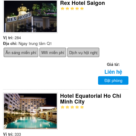
Rex Hotel Saigon
Vị trí:
284
Địa chỉ:
Ngay trung tâm Q1
Ăn sáng miễn phí
Wifi miễn phí
Dịch vụ hội nghị
Giá từ:
Liên hệ
Đặt phòng
Hotel Equatorial Ho Chi
Minh City
Vị trí:
333