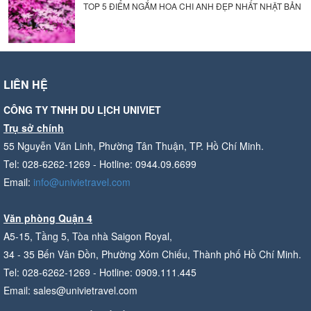
TOP 5 ĐIỂM NGẮM HOA CHI ANH ĐẸP NHẤT NHẬT BẢN
LIÊN HỆ
CÔNG TY TNHH DU LỊCH UNIVIET
Trụ sở chính
55 Nguyễn Văn Linh, Phường Tân Thuận, TP. Hồ Chí Minh.
Tel: 028-6262-1269 - Hotline: 0944.09.6699
Email:
info@univietravel.com
Văn phòng Quận 4
A5-15, Tầng 5, Tòa nhà Saigon Royal,
34 - 35 Bến Vân Đồn, Phường Xóm Chiếu, Thành phố Hồ Chí Minh.
Tel: 028-6262-1269 - Hotline: 0909.111.445
Email: sales@univietravel.com