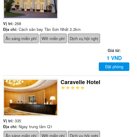
Vị trí:
268
Địa chỉ:
Cách sân bay Tân Sơn Nhất 2.2km
Ăn sáng miễn phí
Wifi miễn phí
Dịch vụ hội nghị
Giá từ:
1 VND
Đặt phòng
Caravelle Hotel
Vị trí:
335
Địa chỉ:
Ngay trung tâm Q1
Ăn sáng miễn phí
Wifi miễn phí
Dịch vụ hội nghị