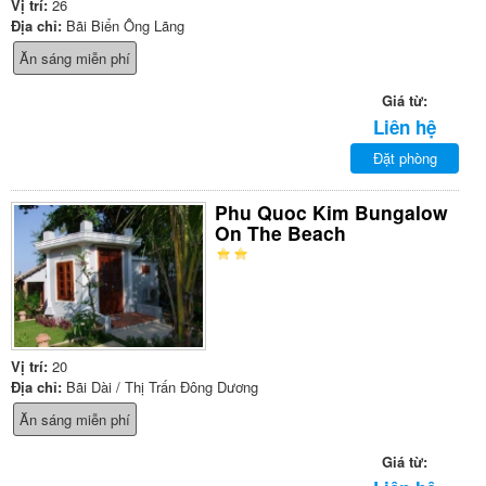
Vị trí:
26
Địa chỉ:
Bãi Biển Ông Lãng
Ăn sáng miễn phí
Giá từ:
Liên hệ
Đặt phòng
Phu Quoc Kim Bungalow
On The Beach
Vị trí:
20
Địa chỉ:
Bãi Dài / Thị Trấn Đông Dương
Ăn sáng miễn phí
Giá từ: