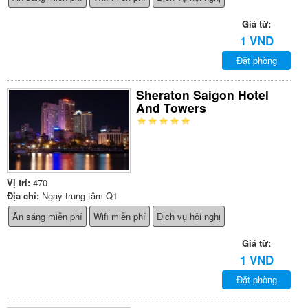
Giá từ:
1 VND
Đặt phòng
Sheraton Saigon Hotel
And Towers
Vị trí:
470
Địa chỉ:
Ngay trung tâm Q1
Ăn sáng miễn phí
Wifi miễn phí
Dịch vụ hội nghị
Giá từ:
1 VND
Đặt phòng