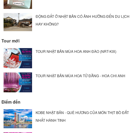
ĐỘNG ĐẤT Ở NHẬT BẢN CÓ ẢNH HƯỞNG ĐẾN DU LỊCH
HAY KHÔNG?
Tour mới
TOUR NHẬT BẢN MÙA HOA ANH ĐÀO (NRT-KIX)
TOUR NHẬT BẢN MÙA HOA TỬ ĐẰNG - HOA CHI ANH
Điểm đến
KOBE NHẬT BẢN - QUÊ HƯƠNG CỦA MÓN THỊT BÒ ĐẮT
NHẤT HÀNH TINH