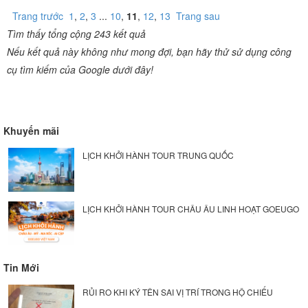
Trang trước
1
,
2
,
3
...
10
,
11
,
12
,
13
Trang sau
Tìm thấy tổng cộng 243 kết quả
Nếu kết quả này không như mong đợi, bạn hãy thử sử dụng công
cụ tìm kiếm của Google dưới đây!
Khuyến mãi
LỊCH KHỞI HÀNH TOUR TRUNG QUỐC
LỊCH KHỞI HÀNH TOUR CHÂU ÂU LINH HOẠT GOEUGO
Tin Mới
RỦI RO KHI KÝ TÊN SAI VỊ TRÍ TRONG HỘ CHIẾU