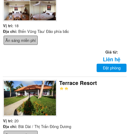
Vị trí:
18
Địa chỉ:
Biển Vũng Tàu/ Đảo phía bắc
Ăn sáng miễn phí
Giá từ:
Liên hệ
Đặt phòng
Terrace Resort
Vị trí:
20
Địa chỉ:
Bãi Dài / Thị Trấn Đông Dương