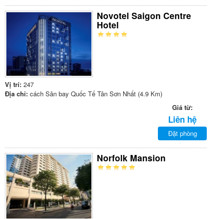
Novotel Saigon Centre
Hotel
Vị trí:
247
Địa chỉ:
cách Sân bay Quốc Tế Tân Sơn Nhất (4.9 Km)
Giá từ:
Liên hệ
Đặt phòng
Norfolk Mansion