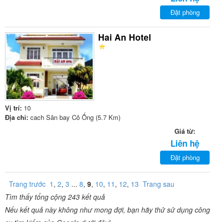
Đặt phòng
Hai An Hotel
Vị trí:
10
Địa chỉ:
cach Sân bay Cỏ Ống (5.7 Km)
Giá từ:
Liên hệ
Đặt phòng
Trang trước
1
,
2
,
3
...
8
,
9
,
10
,
11
,
12
,
13
Trang sau
Tìm thấy tổng cộng 243 kết quả
Nếu kết quả này không như mong đợi, bạn hãy thử sử dụng công