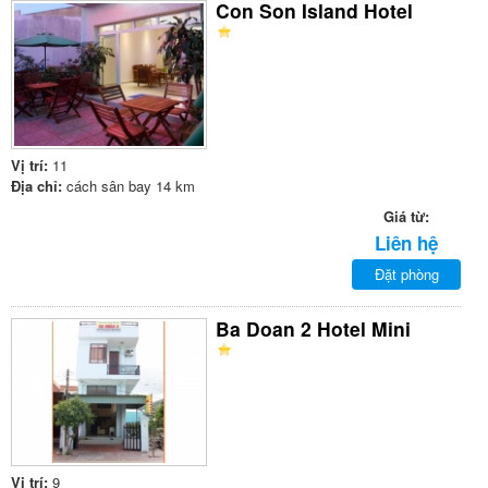
Con Son Island Hotel
Vị trí:
11
Địa chỉ:
cách sân bay 14 km
Giá từ:
Liên hệ
Đặt phòng
Ba Doan 2 Hotel Mini
Vị trí:
9