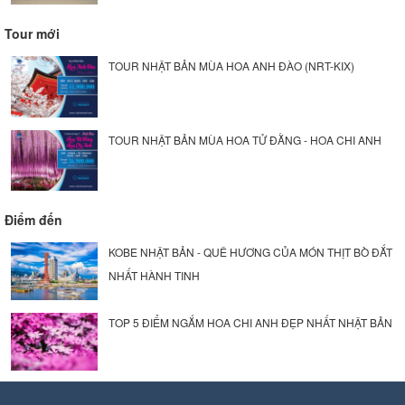
Tour mới
TOUR NHẬT BẢN MÙA HOA ANH ĐÀO (NRT-KIX)
TOUR NHẬT BẢN MÙA HOA TỬ ĐẰNG - HOA CHI ANH
Điểm đến
KOBE NHẬT BẢN - QUÊ HƯƠNG CỦA MÓN THỊT BÒ ĐẮT
NHẤT HÀNH TINH
TOP 5 ĐIỂM NGẮM HOA CHI ANH ĐẸP NHẤT NHẬT BẢN