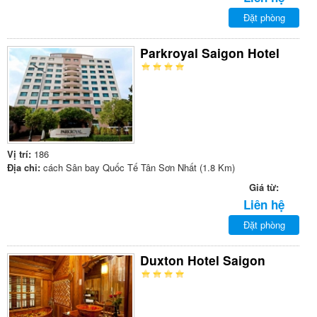
Đặt phòng
Parkroyal Saigon Hotel
Vị trí:
186
Địa chỉ:
cách Sân bay Quốc Tế Tân Sơn Nhất (1.8 Km)
Giá từ:
Liên hệ
Đặt phòng
Duxton Hotel Saigon