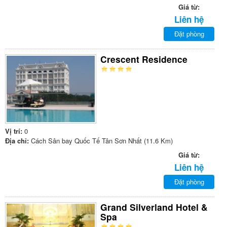
Giá từ:
Liên hệ
Đặt phòng
Crescent Residence
Vị trí:
0
Địa chỉ:
Cách Sân bay Quốc Tế Tân Sơn Nhất (11.6 Km)
Giá từ:
Liên hệ
Đặt phòng
Grand Silverland Hotel &
Spa