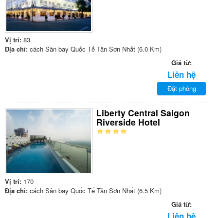
Vị trí:
83
Địa chỉ:
cách Sân bay Quốc Tế Tân Sơn Nhất (6.0 Km)
Giá từ:
Liên hệ
Đặt phòng
Liberty Central Saigon
Riverside Hotel
Vị trí:
170
Địa chỉ:
cách Sân bay Quốc Tế Tân Sơn Nhất (6.5 Km)
Giá từ:
Liên hệ