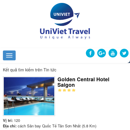
Kết quả tìm kiếm trên Tin tức
Golden Central Hotel
Saigon
Vị trí:
120
Địa chỉ:
cách Sân bay Quốc Tế Tân Sơn Nhất (5.8 Km)