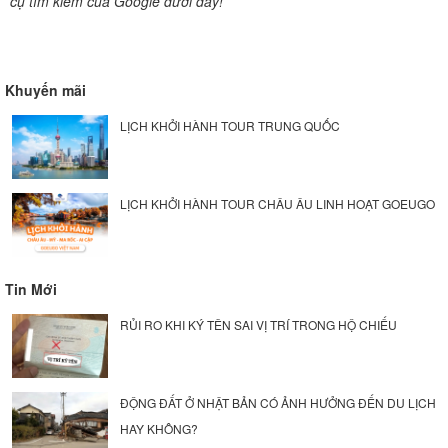
cụ tìm kiếm của Google dưới đây!
Khuyến mãi
LỊCH KHỞI HÀNH TOUR TRUNG QUỐC
LỊCH KHỞI HÀNH TOUR CHÂU ÂU LINH HOẠT GOEUGO
Tin Mới
RỦI RO KHI KÝ TÊN SAI VỊ TRÍ TRONG HỘ CHIẾU
ĐỘNG ĐẤT Ở NHẬT BẢN CÓ ẢNH HƯỞNG ĐẾN DU LỊCH
HAY KHÔNG?