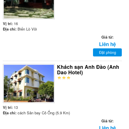
Vị trí:
16
Địa chỉ:
Biển Lò Vôi
Giá từ:
Liên hệ
Đặt phòng
Khách sạn Anh Đào (Anh
Dao Hotel)
Vị trí:
13
Địa chỉ:
cách Sân bay Cỏ Ống (5.9 Km)
Giá từ:
Liên hệ