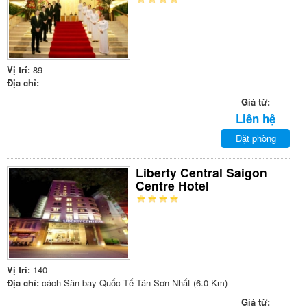
Vị trí:
89
Địa chỉ:
Giá từ:
Liên hệ
Đặt phòng
Liberty Central Saigon
Centre Hotel
Vị trí:
140
Địa chỉ:
cách Sân bay Quốc Tế Tân Sơn Nhất (6.0 Km)
Giá từ: