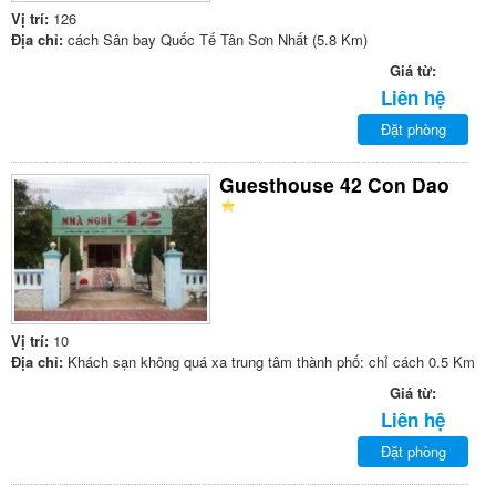
Vị trí:
126
Địa chỉ:
cách Sân bay Quốc Tế Tân Sơn Nhất (5.8 Km)
Giá từ:
Liên hệ
Đặt phòng
Guesthouse 42 Con Dao
Vị trí:
10
Địa chỉ:
Khách sạn không quá xa trung tâm thành phố: chỉ cách 0.5 Km
Giá từ:
Liên hệ
Đặt phòng