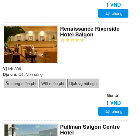
1 VND
Đặt phòng
Renaissance Riverside
Hotel Saigon
Vị trí:
336
Địa chỉ:
Q1. Ven sông
Ăn sáng miễn phí
Wifi miễn phí
Dịch vụ hội nghị
Giá từ:
1 VND
Đặt phòng
Pullman Saigon Centre
Hotel