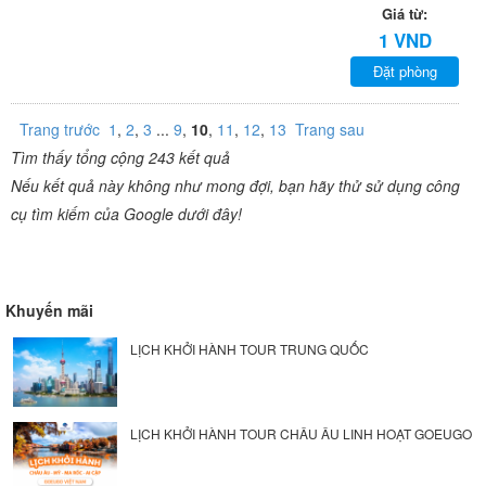
Giá từ:
1 VND
Đặt phòng
Trang trước
1
,
2
,
3
...
9
,
10
,
11
,
12
,
13
Trang sau
Tìm thấy tổng cộng 243 kết quả
Nếu kết quả này không như mong đợi, bạn hãy thử sử dụng công
cụ tìm kiếm của Google dưới đây!
Khuyến mãi
LỊCH KHỞI HÀNH TOUR TRUNG QUỐC
LỊCH KHỞI HÀNH TOUR CHÂU ÂU LINH HOẠT GOEUGO