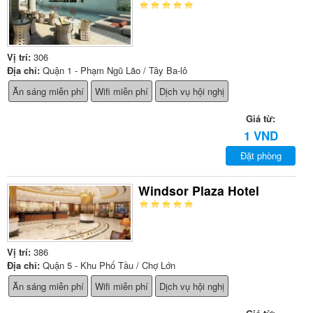
Vị trí:
306
Địa chỉ:
Quận 1 - Phạm Ngũ Lão / Tây Ba-lô
Ăn sáng miễn phí
Wifi miễn phí
Dịch vụ hội nghị
Giá từ:
1 VND
Đặt phòng
Windsor Plaza Hotel
Vị trí:
386
Địa chỉ:
Quận 5 - Khu Phố Tầu / Chợ Lớn
Ăn sáng miễn phí
Wifi miễn phí
Dịch vụ hội nghị