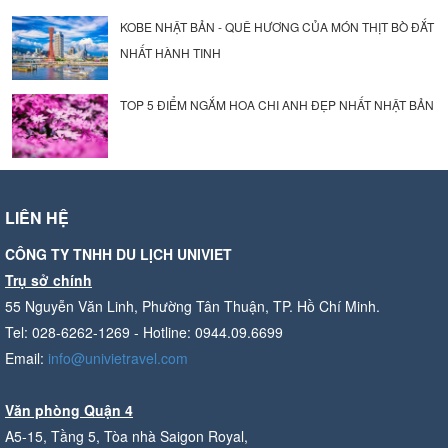
KOBE NHẬT BẢN - QUÊ HƯƠNG CỦA MÓN THỊT BÒ ĐẮT
NHẤT HÀNH TINH
TOP 5 ĐIỂM NGẮM HOA CHI ANH ĐẸP NHẤT NHẬT BẢN
LIÊN HỆ
CÔNG TY TNHH DU LỊCH UNIVIET
Trụ sở chính
55 Nguyễn Văn Linh, Phường Tân Thuận, TP. Hồ Chí Minh.
Tel: 028-6262-1269 - Hotline: 0944.09.6699
Email:
info@univietravel.com
Văn phòng Quận 4
A5-15, Tầng 5, Tòa nhà Saigon Royal,