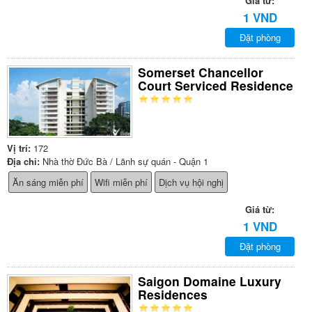
Giá từ:
1 VND
Đặt phòng
Somerset Chancellor
Court Serviced Residence
Vị trí:
172
Địa chỉ:
Nhà thờ Đức Bà / Lãnh sự quán - Quận 1
Ăn sáng miễn phí
Wifi miễn phí
Dịch vụ hội nghị
Giá từ:
1 VND
Đặt phòng
Saigon Domaine Luxury
Residences