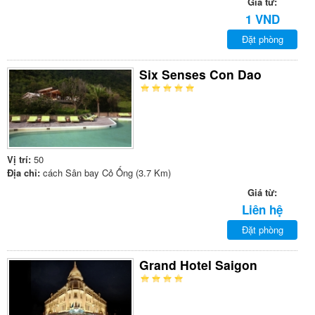
Giá từ:
1 VND
Đặt phòng
Six Senses Con Dao
Vị trí:
50
Địa chỉ:
cách Sân bay Cỏ Ống (3.7 Km)
Giá từ:
Liên hệ
Đặt phòng
Grand Hotel Saigon