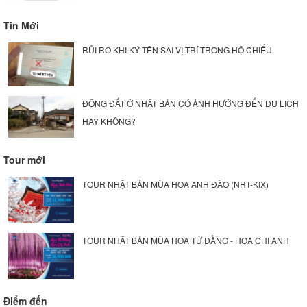
Tin Mới
RỦI RO KHI KÝ TÊN SAI VỊ TRÍ TRONG HỘ CHIẾU
ĐỘNG ĐẤT Ở NHẬT BẢN CÓ ẢNH HƯỞNG ĐẾN DU LỊCH
HAY KHÔNG?
Tour mới
TOUR NHẬT BẢN MÙA HOA ANH ĐÀO (NRT-KIX)
TOUR NHẬT BẢN MÙA HOA TỬ ĐẰNG - HOA CHI ANH
Điểm đến