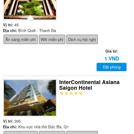
Vị trí:
45
Địa chỉ:
Bình Quới - Thanh Đa
Ăn sáng miễn phí
Wifi miễn phí
Dịch vụ hội nghị
Giá từ:
1 VND
Đặt phòng
InterContinental Asiana
Saigon Hotel
Vị trí:
305
Địa chỉ:
Khu vực nhà thờ Đức Bà, Q1