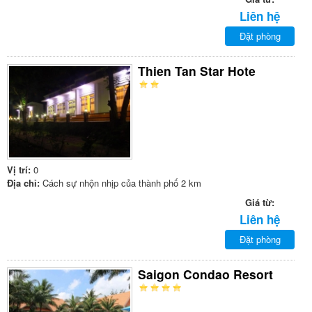
Liên hệ
Đặt phòng
Thien Tan Star Hote
Vị trí:
0
Địa chỉ:
Cách sự nhộn nhịp của thành phố 2 km
Giá từ:
Liên hệ
Đặt phòng
Saigon Condao Resort