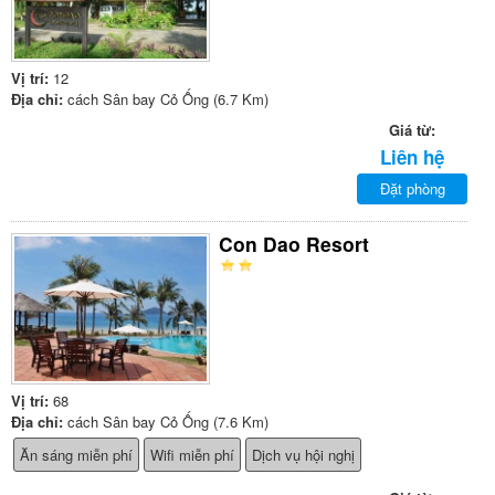
Vị trí:
12
Địa chỉ:
cách Sân bay Cỏ Ống (6.7 Km)
Giá từ:
Liên hệ
Đặt phòng
Con Dao Resort
Vị trí:
68
Địa chỉ:
cách Sân bay Cỏ Ống (7.6 Km)
Ăn sáng miễn phí
Wifi miễn phí
Dịch vụ hội nghị