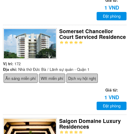
Giá từ:
1 VND
Đặt phòng
Somerset Chancellor
Court Serviced Residence
Vị trí:
172
Địa chỉ:
Nhà thờ Đức Bà / Lãnh sự quán - Quận 1
Ăn sáng miễn phí
Wifi miễn phí
Dịch vụ hội nghị
Giá từ:
1 VND
Đặt phòng
Saigon Domaine Luxury
Residences