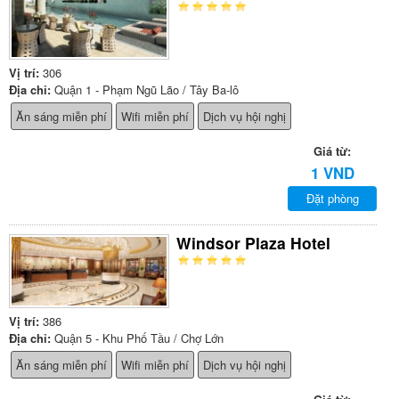
Vị trí:
306
Địa chỉ:
Quận 1 - Phạm Ngũ Lão / Tây Ba-lô
Ăn sáng miễn phí
Wifi miễn phí
Dịch vụ hội nghị
Giá từ:
1 VND
Đặt phòng
Windsor Plaza Hotel
Vị trí:
386
Địa chỉ:
Quận 5 - Khu Phố Tầu / Chợ Lớn
Ăn sáng miễn phí
Wifi miễn phí
Dịch vụ hội nghị