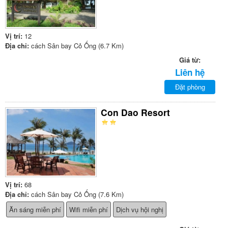
Vị trí:
12
Địa chỉ:
cách Sân bay Cỏ Ống (6.7 Km)
Giá từ:
Liên hệ
Đặt phòng
Con Dao Resort
Vị trí:
68
Địa chỉ:
cách Sân bay Cỏ Ống (7.6 Km)
Ăn sáng miễn phí
Wifi miễn phí
Dịch vụ hội nghị