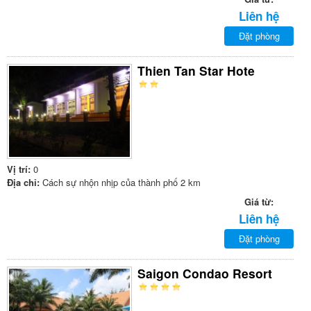
Liên hệ
Đặt phòng
Thien Tan Star Hote
Vị trí:
0
Địa chỉ:
Cách sự nhộn nhịp của thành phố 2 km
Giá từ:
Liên hệ
Đặt phòng
Saigon Condao Resort