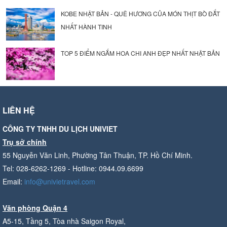
KOBE NHẬT BẢN - QUÊ HƯƠNG CỦA MÓN THỊT BÒ ĐẮT
NHẤT HÀNH TINH
TOP 5 ĐIỂM NGẮM HOA CHI ANH ĐẸP NHẤT NHẬT BẢN
LIÊN HỆ
CÔNG TY TNHH DU LỊCH UNIVIET
Trụ sở chính
55 Nguyễn Văn Linh, Phường Tân Thuận, TP. Hồ Chí Minh.
Tel: 028-6262-1269 - Hotline: 0944.09.6699
Email:
info@univietravel.com
Văn phòng Quận 4
A5-15, Tầng 5, Tòa nhà Saigon Royal,