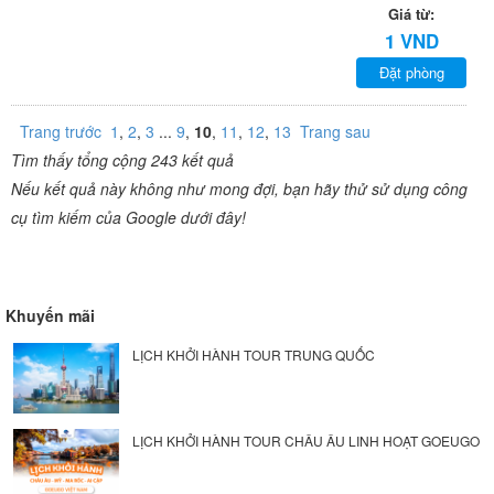
Giá từ:
1 VND
Đặt phòng
Trang trước
1
,
2
,
3
...
9
,
10
,
11
,
12
,
13
Trang sau
Tìm thấy tổng cộng 243 kết quả
Nếu kết quả này không như mong đợi, bạn hãy thử sử dụng công
cụ tìm kiếm của Google dưới đây!
Khuyến mãi
LỊCH KHỞI HÀNH TOUR TRUNG QUỐC
LỊCH KHỞI HÀNH TOUR CHÂU ÂU LINH HOẠT GOEUGO