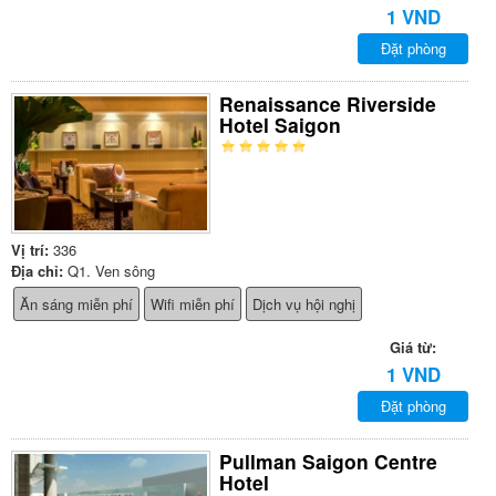
1 VND
Đặt phòng
Renaissance Riverside
Hotel Saigon
Vị trí:
336
Địa chỉ:
Q1. Ven sông
Ăn sáng miễn phí
Wifi miễn phí
Dịch vụ hội nghị
Giá từ:
1 VND
Đặt phòng
Pullman Saigon Centre
Hotel