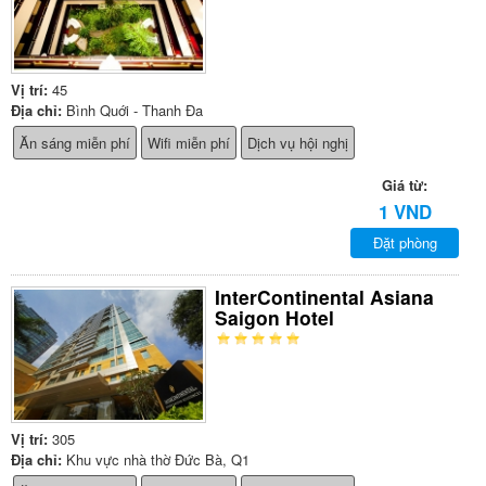
Vị trí:
45
Địa chỉ:
Bình Quới - Thanh Đa
Ăn sáng miễn phí
Wifi miễn phí
Dịch vụ hội nghị
Giá từ:
1 VND
Đặt phòng
InterContinental Asiana
Saigon Hotel
Vị trí:
305
Địa chỉ:
Khu vực nhà thờ Đức Bà, Q1