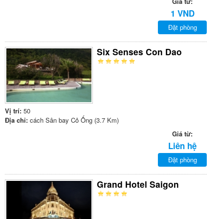
Giá từ:
1 VND
Đặt phòng
Six Senses Con Dao
Vị trí:
50
Địa chỉ:
cách Sân bay Cỏ Ống (3.7 Km)
Giá từ:
Liên hệ
Đặt phòng
Grand Hotel Saigon