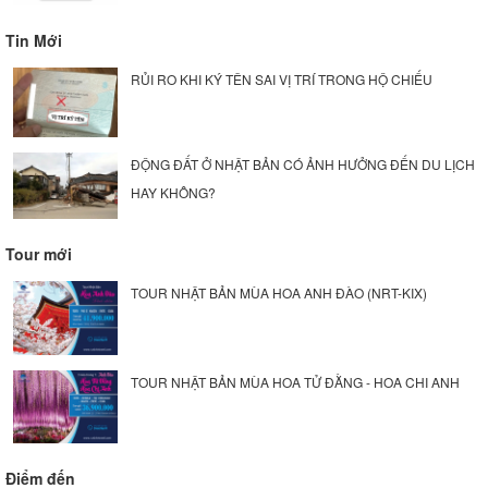
Tin Mới
RỦI RO KHI KÝ TÊN SAI VỊ TRÍ TRONG HỘ CHIẾU
ĐỘNG ĐẤT Ở NHẬT BẢN CÓ ẢNH HƯỞNG ĐẾN DU LỊCH
HAY KHÔNG?
Tour mới
TOUR NHẬT BẢN MÙA HOA ANH ĐÀO (NRT-KIX)
TOUR NHẬT BẢN MÙA HOA TỬ ĐẰNG - HOA CHI ANH
Điểm đến