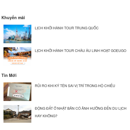
Khuyến mãi
LỊCH KHỞI HÀNH TOUR TRUNG QUỐC
LỊCH KHỞI HÀNH TOUR CHÂU ÂU LINH HOẠT GOEUGO
Tin Mới
RỦI RO KHI KÝ TÊN SAI VỊ TRÍ TRONG HỘ CHIẾU
ĐỘNG ĐẤT Ở NHẬT BẢN CÓ ẢNH HƯỞNG ĐẾN DU LỊCH
HAY KHÔNG?