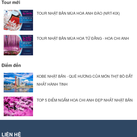
Tour mới
TOUR NHẬT BẢN MÙA HOA ANH ĐÀO (NRT-KIX)
TOUR NHẬT BẢN MÙA HOA TỬ ĐẰNG - HOA CHI ANH
Điểm đến
KOBE NHẬT BẢN - QUÊ HƯƠNG CỦA MÓN THỊT BÒ ĐẮT
NHẤT HÀNH TINH
TOP 5 ĐIỂM NGẮM HOA CHI ANH ĐẸP NHẤT NHẬT BẢN
LIÊN HỆ