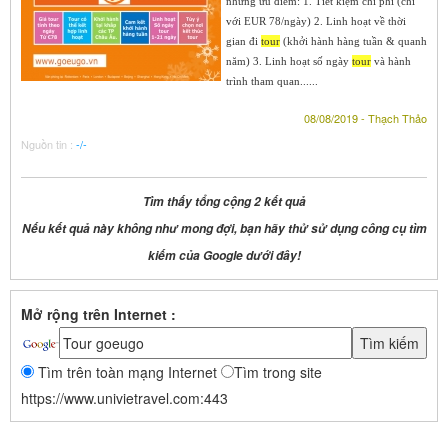
những ưu điểm: 1. Tiết kiệm chi phí (chỉ
với EUR 78/ngày) 2. Linh hoạt về thời
gian đi
tour
(khởi hành hàng tuần & quanh
năm) 3. Linh hoạt số ngày
tour
và hành
trình tham quan......
08/08/2019 - Thạch Thảo
Nguồn tin :
-/-
Tìm thấy tổng cộng 2 kết quả
Nếu kết quả này không như mong đợi, bạn hãy thử sử dụng công cụ tìm
kiếm của Google dưới đây!
Mở rộng trên Internet :
Tìm trên toàn mạng Internet
Tìm trong site
https://www.univietravel.com:443