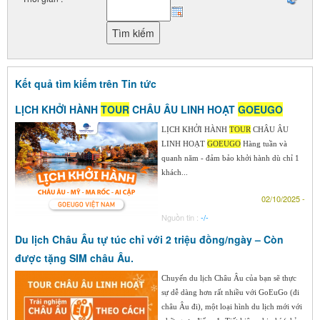
Kết quả tìm kiếm trên Tin tức
LỊCH KHỞI HÀNH
TOUR
CHÂU ÂU LINH HOẠT
GOEUGO
LỊCH KHỞI HÀNH
TOUR
CHÂU ÂU
LINH HOẠT
GOEUGO
Hàng tuần và
quanh năm - đảm bảo khởi hành dù chỉ 1
khách...
02/10/2025 -
Nguồn tin :
-/-
Du lịch Châu Âu tự túc chỉ với 2 triệu đồng/ngày – Còn
được tặng SIM châu Âu.
Chuyến du lịch Châu Âu của bạn sẽ thực
sự dễ dàng hơn rất nhiều với GoEuGo (đi
châu Âu đi), một loại hình du lịch mới với