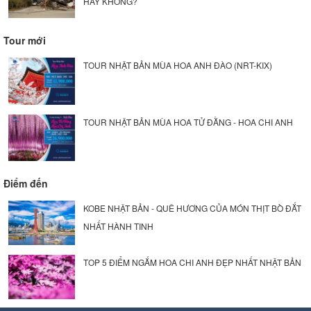
HAY KHÔNG?
Tour mới
TOUR NHẬT BẢN MÙA HOA ANH ĐÀO (NRT-KIX)
TOUR NHẬT BẢN MÙA HOA TỬ ĐẰNG - HOA CHI ANH
Điểm đến
KOBE NHẬT BẢN - QUÊ HƯƠNG CỦA MÓN THỊT BÒ ĐẮT
NHẤT HÀNH TINH
TOP 5 ĐIỂM NGẮM HOA CHI ANH ĐẸP NHẤT NHẬT BẢN