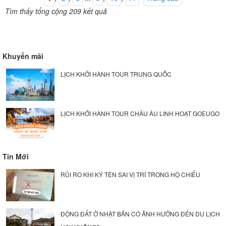
Tìm thấy tổng cộng 209 kết quả
Khuyến mãi
LỊCH KHỞI HÀNH TOUR TRUNG QUỐC
LỊCH KHỞI HÀNH TOUR CHÂU ÂU LINH HOẠT GOEUGO
Tin Mới
RỦI RO KHI KÝ TÊN SAI VỊ TRÍ TRONG HỘ CHIẾU
ĐỘNG ĐẤT Ở NHẬT BẢN CÓ ẢNH HƯỞNG ĐẾN DU LỊCH