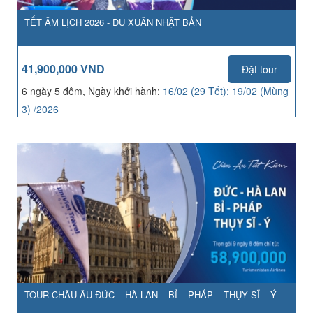
TẾT ÂM LỊCH 2026 - DU XUÂN NHẬT BẢN
41,900,000 VND
Đặt tour
6 ngày 5 đêm, Ngày khởi hành:
16/02 (29 Tết); 19/02 (Mùng
3) /2026
TOUR CHÂU ÂU ĐỨC – HÀ LAN – BỈ – PHÁP – THỤY SĨ – Ý