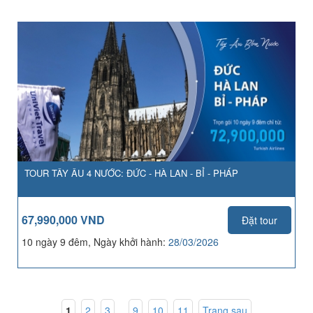
TOUR TÂY ÂU 4 NƯỚC: ĐỨC - HÀ LAN - BỈ - PHÁP
67,990,000 VND
Đặt tour
10 ngày 9 đêm, Ngày khởi hành:
28/03/2026
1
,
2
,
3
...
9
,
10
,
11
Trang sau