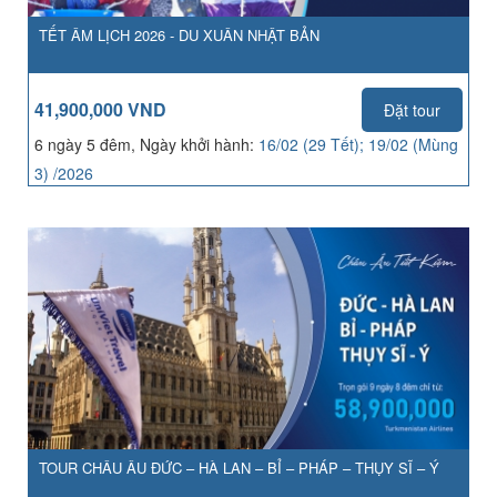
TẾT ÂM LỊCH 2026 - DU XUÂN NHẬT BẢN
41,900,000 VND
Đặt tour
6 ngày 5 đêm, Ngày khởi hành:
16/02 (29 Tết); 19/02 (Mùng
3) /2026
TOUR CHÂU ÂU ĐỨC – HÀ LAN – BỈ – PHÁP – THỤY SĨ – Ý