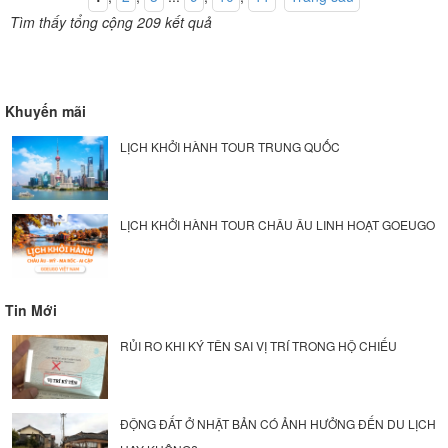
Tìm thấy tổng cộng 209 kết quả
Khuyến mãi
LỊCH KHỞI HÀNH TOUR TRUNG QUỐC
LỊCH KHỞI HÀNH TOUR CHÂU ÂU LINH HOẠT GOEUGO
Tin Mới
RỦI RO KHI KÝ TÊN SAI VỊ TRÍ TRONG HỘ CHIẾU
ĐỘNG ĐẤT Ở NHẬT BẢN CÓ ẢNH HƯỞNG ĐẾN DU LỊCH