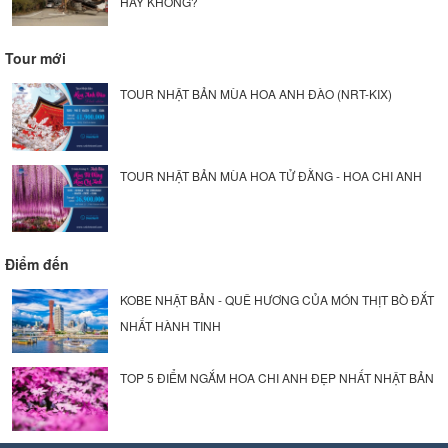
HAY KHÔNG?
Tour mới
TOUR NHẬT BẢN MÙA HOA ANH ĐÀO (NRT-KIX)
TOUR NHẬT BẢN MÙA HOA TỬ ĐẰNG - HOA CHI ANH
Điểm đến
KOBE NHẬT BẢN - QUÊ HƯƠNG CỦA MÓN THỊT BÒ ĐẮT
NHẤT HÀNH TINH
TOP 5 ĐIỂM NGẮM HOA CHI ANH ĐẸP NHẤT NHẬT BẢN