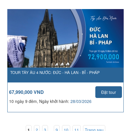
TOUR TÂY ÂU 4 NƯỚC: ĐỨC - HÀ LAN - BỈ - PHÁP
67,990,000 VND
Đặt tour
10 ngày 9 đêm, Ngày khởi hành:
28/03/2026
1
,
2
,
3
...
9
,
10
,
11
Trang sau