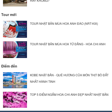
HAY KHÔNG?
Tour mới
TOUR NHẬT BẢN MÙA HOA ANH ĐÀO (NRT-KIX)
TOUR NHẬT BẢN MÙA HOA TỬ ĐẰNG - HOA CHI ANH
Điểm đến
KOBE NHẬT BẢN - QUÊ HƯƠNG CỦA MÓN THỊT BÒ ĐẮT
NHẤT HÀNH TINH
TOP 5 ĐIỂM NGẮM HOA CHI ANH ĐẸP NHẤT NHẬT BẢN