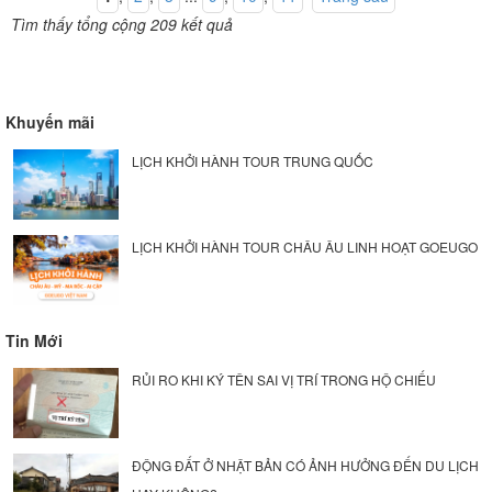
Tìm thấy tổng cộng 209 kết quả
Khuyến mãi
LỊCH KHỞI HÀNH TOUR TRUNG QUỐC
LỊCH KHỞI HÀNH TOUR CHÂU ÂU LINH HOẠT GOEUGO
Tin Mới
RỦI RO KHI KÝ TÊN SAI VỊ TRÍ TRONG HỘ CHIẾU
ĐỘNG ĐẤT Ở NHẬT BẢN CÓ ẢNH HƯỞNG ĐẾN DU LỊCH