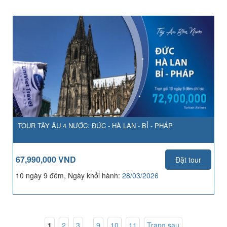
TOUR TÂY ÂU 4 NƯỚC: ĐỨC - HÀ LAN - BỈ - PHÁP
67,990,000 VND
Đặt tour
10 ngày 9 đêm, Ngày khởi hành:
28/03/2026
1
,
2
,
3
...
9
,
10
,
11
Trang sau