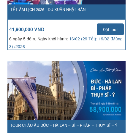
TẾT ÂM LỊCH 2026 - DU XUÂN NHẬT BẢN
41,900,000 VND
Đặt tour
6 ngày 5 đêm, Ngày khởi hành:
16/02 (29 Tết); 19/02 (Mùng
3) /2026
TOUR CHÂU ÂU ĐỨC – HÀ LAN – BỈ – PHÁP – THỤY SĨ – Ý