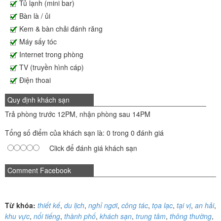
Tủ lạnh (mini bar)
Bàn là / ủi
Kem & bàn chải đánh răng
Máy sấy tóc
Internet trong phòng
TV (truyền hình cáp)
Điện thoai
Quy định khách sạn
Trả phòng trước 12PM, nhận phòng sau 14PM
Tổng số điểm của khách sạn là: 0 trong 0 đánh giá
Click để đánh giá khách sạn
Comment Facebook
Từ khóa:
thiết kế
,
du lịch
,
nghỉ ngơi
,
công tác
,
tọa lạc
,
tại vị
,
an hải
,
khu vực
,
nổi tiếng
,
thành phố
,
khách sạn
,
trung tâm
,
thông thường
,