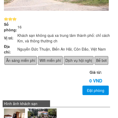
Số
16
phòng:
Khách sạn không quá xa trung tâm thành phố: chỉ cách 0.5
Vị trí:
Km, và thông thường ch
Địa
Nguyễn Đức Thuận, Biển An Hải, Côn Đảo, Việt Nam
chỉ:
Ăn sáng miễn phí
Wifi miễn phí
Dịch vụ hội nghị
Bể bơi
Giá từ:
0 VND
Đặt phòng
Hình ảnh khách sạn