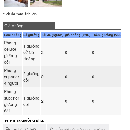
click để xem ảnh lớn
Giá phòng
Loại phòng
Số giường
Tối đa (người)
giá phòng (VND)
Thêm giường (VND)
Phòng
1 giường
deluxe
Đ
cở Nữ
2
0
0
giường
ph
Hoàng
đôi
Phòng
2 giường
Đ
superior
2
0
0
đôi
ph
4 người
Phòng
superior
1 giường
Đ
2
0
0
giường
đôi
ph
đôi
Trẻ em và giường phụ:
Em bé 0-1 tuổi
Ở miễn phí nếu sử dụng giường