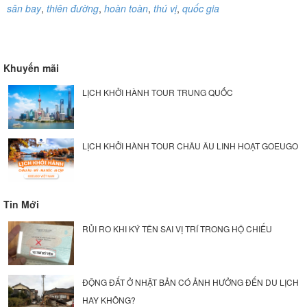
sân bay
,
thiên đường
,
hoàn toàn
,
thú vị
,
quốc gia
Khuyến mãi
LỊCH KHỞI HÀNH TOUR TRUNG QUỐC
LỊCH KHỞI HÀNH TOUR CHÂU ÂU LINH HOẠT GOEUGO
Tin Mới
RỦI RO KHI KÝ TÊN SAI VỊ TRÍ TRONG HỘ CHIẾU
ĐỘNG ĐẤT Ở NHẬT BẢN CÓ ẢNH HƯỞNG ĐẾN DU LỊCH
HAY KHÔNG?