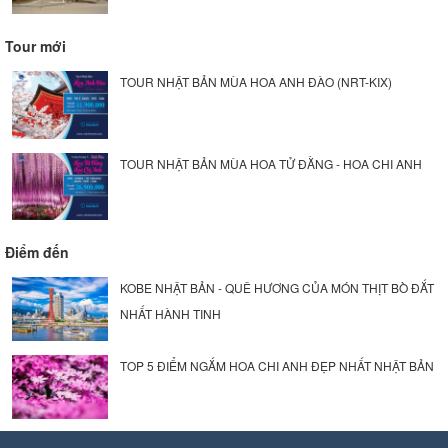
Tour mới
TOUR NHẬT BẢN MÙA HOA ANH ĐÀO (NRT-KIX)
TOUR NHẬT BẢN MÙA HOA TỬ ĐẰNG - HOA CHI ANH
Điểm đến
KOBE NHẬT BẢN - QUÊ HƯƠNG CỦA MÓN THỊT BÒ ĐẮT
NHẤT HÀNH TINH
TOP 5 ĐIỂM NGẮM HOA CHI ANH ĐẸP NHẤT NHẬT BẢN