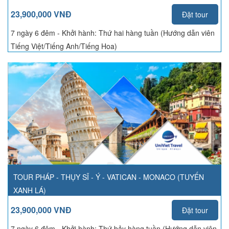
23,900,000 VNĐ
Đặt tour
7 ngày 6 đêm - Khởi hành:
Thứ hai hàng tuần (Hướng dẫn viên
Tiếng Việt/Tiếng Anh/Tiếng Hoa)
TOUR PHÁP - THỤY SĨ - Ý - VATICAN - MONACO (TUYẾN
XANH LÁ)
23,900,000 VNĐ
Đặt tour
7 ngày 6 đêm - Khởi hành:
Thứ bảy hàng tuần (Hướng dẫn viên