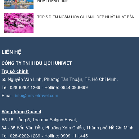
NHẤT HÀNH TINH
TOP 5 ĐIỂM NGẮM HOA CHI ANH ĐẸP NHẤT NHẬT BẢN
LIÊN HỆ
CÔNG TY TNHH DU LỊCH UNIVIET
Trụ sở chính
55 Nguyễn Văn Linh, Phường Tân Thuận, TP. Hồ Chí Minh.
Tel: 028-6262-1269 - Hotline: 0944.09.6699
Email:
info@univietravel.com
Văn phòng Quận 4
A5-15, Tầng 5, Tòa nhà Saigon Royal,
34 - 35 Bến Vân Đồn, Phường Xóm Chiếu, Thành phố Hồ Chí Minh.
Tel: 028-6262-1269 - Hotline: 0909.111.445