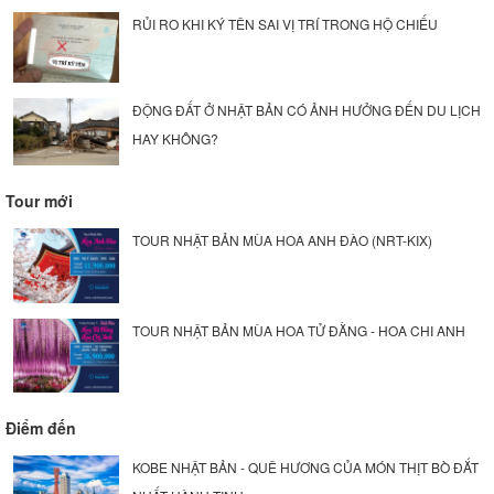
RỦI RO KHI KÝ TÊN SAI VỊ TRÍ TRONG HỘ CHIẾU
ĐỘNG ĐẤT Ở NHẬT BẢN CÓ ẢNH HƯỞNG ĐẾN DU LỊCH
HAY KHÔNG?
Tour mới
TOUR NHẬT BẢN MÙA HOA ANH ĐÀO (NRT-KIX)
TOUR NHẬT BẢN MÙA HOA TỬ ĐẰNG - HOA CHI ANH
Điểm đến
KOBE NHẬT BẢN - QUÊ HƯƠNG CỦA MÓN THỊT BÒ ĐẮT