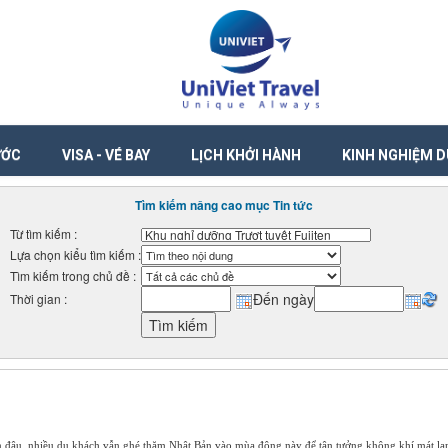
ƯỚC
VISA - VÉ BAY
LỊCH KHỞI HÀNH
KINH NGHIỆM D
Tìm kiếm nâng cao mục Tin tức
Từ tìm kiếm :
Lựa chọn kiểu tìm kiếm :
Tìm kiếm trong chủ đề :
Đến ngày
Thời gian :
đến đâu, nhiều du khách vẫn ghé thăm Nhật Bản vào mùa đông này để tận tưởng không khí mát l