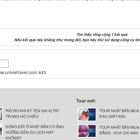
Tìm thấy tổng cộng 1 kết quả
Nếu kết quả này không như mong đợi, bạn hãy thử sử dụng công cụ tì
www.univietravel.com:443
Tour mới
RỦI RO KHI KÝ TÊN SAI VỊ TRÍ
TOUR NHẬT BẢN MÙA
TRONG HỘ CHIẾU
ĐÀO (NRT-KIX)
ĐỘNG ĐẤT Ở NHẬT BẢN CÓ ẢNH
TOUR NHẬT BẢN MÙA
HƯỞNG ĐẾN DU LỊCH HAY
ĐẰNG - HOA CHI ANH
KHÔNG?