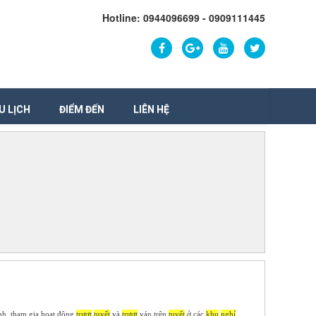
Hotline: 0944096699 - 0909111445
U LỊCH
ĐIỂM ĐẾN
LIÊN HỆ
ạnh, tham gia hoạt động
trượt
tuyết
và
trượt
ván trên
tuyết
ở các
khu
nghỉ