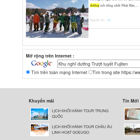
dưỡng
nổi tiếng nhất Nhật Bản....
Nguồn tin :
-/-
Mở rộng trên Internet :
Tìm trên toàn mạng Internet
Tìm trong site https://
Khuyến mãi
Tin Mới
LỊCH KHỞI HÀNH TOUR TRUNG
QUỐC
LỊCH KHỞI HÀNH TOUR CHÂU ÂU
LINH HOẠT GOEUGO