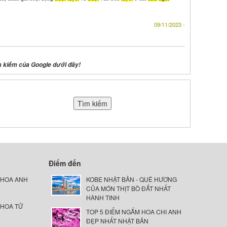
09/11/2023 -
m kiếm của Google dưới đây!
Điểm đến
 HOA ANH
KOBE NHẬT BẢN - QUÊ HƯƠNG
CỦA MÓN THỊT BÒ ĐẮT NHẤT
HÀNH TINH
 HOA TỬ
TOP 5 ĐIỂM NGẮM HOA CHI ANH
ĐẸP NHẤT NHẬT BẢN