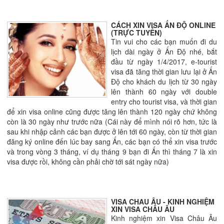
CÁCH XIN VISA ẤN ĐỘ ONLINE
(TRỰC TUYẾN)
Tin vui cho các bạn muốn đi du
lịch dài ngày ở Ấn Độ nhé, bắt
đầu từ ngày 1/4/2017, e-tourist
visa đã tăng thời gian lưu lại ở Ấn
Độ cho khách du lịch từ 30 ngày
lên thành 60 ngày với double
entry cho tourist visa, và thời gian
để xin visa online cũng được tăng lên thành 120 ngày chứ không
còn là 30 ngày như trước nữa (Cái này để mình nói rõ hơn, tức là
sau khi nhập cảnh các bạn được ở lên tới 60 ngày, còn từ thời gian
đăng ký online đến lúc bay sang Ấn, các bạn có thể xin visa trước
và trong vòng 3 tháng, ví dụ tháng 9 bạn đi Ấn thì tháng 7 là xin
visa được rồi, không cần phải chờ tới sát ngày nữa)
VISA CHAU ÂU - KINH NGHIỆM
XIN VISA CHÂU ÂU
Kinh nghiệm xin Visa Châu Âu