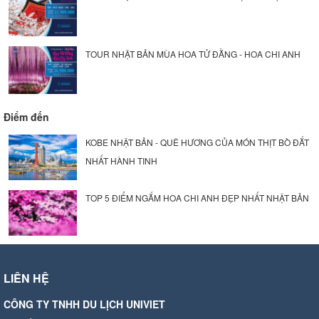
TOUR NHẬT BẢN MÙA HOA TỬ ĐẰNG - HOA CHI ANH
Điểm đến
KOBE NHẬT BẢN - QUÊ HƯƠNG CỦA MÓN THỊT BÒ ĐẮT
NHẤT HÀNH TINH
TOP 5 ĐIỂM NGẮM HOA CHI ANH ĐẸP NHẤT NHẬT BẢN
LIÊN HỆ
CÔNG TY TNHH DU LỊCH UNIVIET