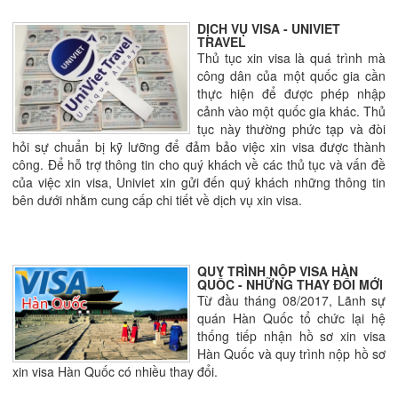
DỊCH VỤ VISA - UNIVIET
TRAVEL
Thủ tục xin visa là quá trình mà
công dân của một quốc gia cần
thực hiện để được phép nhập
cảnh vào một quốc gia khác. Thủ
tục này thường phức tạp và đòi
hỏi sự chuẩn bị kỹ lưỡng để đảm bảo việc xin visa được thành
công. Để hỗ trợ thông tin cho quý khách về các thủ tục và vấn đề
của việc xin visa, Univiet xin gửi đến quý khách những thông tin
bên dưới nhằm cung cấp chi tiết về dịch vụ xin visa.
QUY TRÌNH NỘP VISA HÀN
QUỐC - NHỮNG THAY ĐỔI MỚI
Từ đầu tháng 08/2017, Lãnh sự
quán Hàn Quốc tổ chức lại hệ
thống tiếp nhận hồ sơ xin visa
Hàn Quốc và quy trình nộp hồ sơ
xin visa Hàn Quốc có nhiều thay đổi.