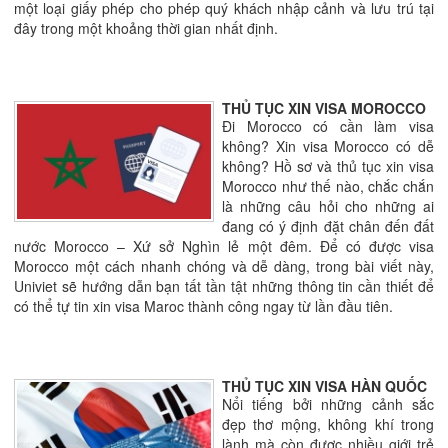
một loại giấy phép cho phép quý khách nhập cảnh và lưu trú tại
đây trong một khoảng thời gian nhất định.
THỦ TỤC XIN VISA MOROCCO
Đi Morocco có cần làm visa
không? Xin visa Morocco có dễ
không? Hồ sơ và thủ tục xin visa
Morocco như thế nào, chắc chắn
là những câu hỏi cho những ai
đang có ý định đặt chân đến đất
nước Morocco – Xứ sở Nghìn lẻ một đêm. Để có được visa
Morocco một cách nhanh chóng và dễ dàng, trong bài viết này,
Univiet sẽ hướng dẫn bạn tất tần tật những thông tin cần thiết để
có thể tự tin xin visa Maroc thành công ngay từ lần đầu tiên.
THỦ TỤC XIN VISA HÀN QUỐC
Nổi tiếng bởi những cảnh sắc
đẹp thơ mộng, không khí trong
lành mà còn được nhiều giới trẻ