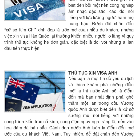
biết đến bởi một nên công nghiệp
âm nhạc đặc sắc, các idol nổi
tiếng với lực lượng người hâm mộ
hùng hậu. Được đặt chân đến
“xứ sở Kim Chi” xinh đẹp là ước mơ của nhiều du khách, nhưng
việc xin visa Hàn Quốc lại thường khiến nhiều người lo lắng vì quy
trình thủ tục không hề đơn giản, đặc biệt là đối với những ai lần
đầu tiên thực hiện.
THỦ TỤC XIN VISA ANH
Nếu bạn là một tín đồ yêu du lịch
và thích khám phá những điều
mới lạ thì nước Anh sẽ là điểm
đến mà bạn nhất định phải ghé
thăm một lần trong đời. Vương
quốc Anh được biết đến là xứ sở
sương mù, nổi tiếng với những
công trình kiến trúc cổ kính, cung điện nguy nga tráng lệ, nền văn
hóa đậm đà bản sắc. Cảnh đẹp nước Anh luôn là điểm đến mơ
ước của du khách Việt Nam. Tuy nhiên, để đặt chân đến Vương