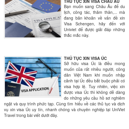
THỦ TỤC XIN VISA CHÂU ÂU
Bạn muốn sang Châu Âu để du
lịch, công tác, thăm thân,... mà
đang băn khoăn về vấn đề xin
Visa Schengen, hãy đến với
Univiet để được giải đáp những
thắc mắc này.
THỦ TỤC XIN VISA ÚC
Sở hữu visa Úc là điều mong
muốn của rất nhiều người, công
dân Việt Nam khi muốn nhập
cảnh tại Úc đều bắt buộc phải có
visa hợp lệ. Tuy nhiên, việc xin
được visa Úc thì không dễ dàng
do những yêu cầu hồ sơ nghiêm
ngặt và quy trình phức tạp. Cùng tìm hiểu về các thủ tục và dịch
vụ xin visa Úc uy tín, nhanh chóng và chuyên nghiệp tại UniViet
Travel trong bài viết dưới đây.