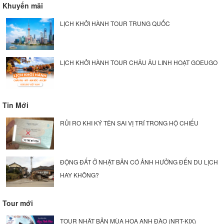
Khuyến mãi
LỊCH KHỞI HÀNH TOUR TRUNG QUỐC
LỊCH KHỞI HÀNH TOUR CHÂU ÂU LINH HOẠT GOEUGO
Tin Mới
RỦI RO KHI KÝ TÊN SAI VỊ TRÍ TRONG HỘ CHIẾU
ĐỘNG ĐẤT Ở NHẬT BẢN CÓ ẢNH HƯỞNG ĐẾN DU LỊCH
HAY KHÔNG?
Tour mới
TOUR NHẬT BẢN MÙA HOA ANH ĐÀO (NRT-KIX)