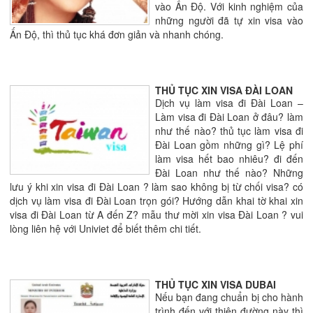
vào Ấn Độ. Với kinh nghiệm của
những người đã tự xin visa vào
Ấn Độ, thì thủ tục khá đơn giản và nhanh chóng.
THỦ TỤC XIN VISA ĐÀI LOAN
Dịch vụ làm visa đi Đài Loan –
Làm visa đi Đài Loan ở đâu? làm
như thế nào? thủ tục làm visa đi
Đài Loan gồm những gì? Lệ phí
làm visa hết bao nhiêu? đi đến
Đài Loan như thế nào? Những
lưu ý khi xin visa đi Đài Loan ? làm sao không bị từ chối visa? có
dịch vụ làm visa đi Đài Loan trọn gói? Hướng dẫn khai tờ khai xin
visa đi Đài Loan từ A đến Z? mẫu thư mời xin visa Đài Loan ? vui
lòng liên hệ với Univiet để biết thêm chi tiết.
THỦ TỤC XIN VISA DUBAI
Nếu bạn đang chuẩn bị cho hành
trình đến với thiên đường này thì