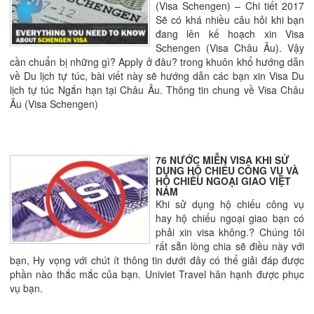
(Visa Schengen) – Chi tiết 2017
Sẽ có khá nhiều câu hỏi khi bạn
đang lên kế hoạch xin Visa
Schengen (Visa Châu Âu). Vậy
cần chuẩn bị những gì? Apply ở đâu? trong khuôn khổ hướng dẫn
về Du lịch tự túc, bài viết này sẽ hướng dẫn các bạn xin Visa Du
lịch tự túc Ngắn hạn tại Châu Âu. Thông tin chung về Visa Châu
Âu (Visa Schengen)
76 NƯỚC MIỄN VISA KHI SỬ
DỤNG HỘ CHIẾU CÔNG VỤ VÀ
HỘ CHIẾU NGOẠI GIAO VIỆT
NAM
Khi sử dụng hộ chiếu công vụ
hay hộ chiếu ngoại giao bạn có
phải xin visa không.? Chúng tôi
rất sẵn lòng chia sẽ điều này với
bạn, Hy vọng với chút ít thông tin dưới đây có thể giải đáp được
phần nào thắc mắc của bạn. Univiet Travel hân hạnh được phục
vụ bạn.