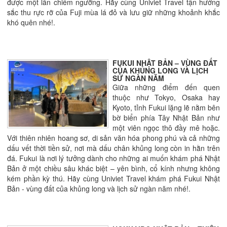
được một lần chiêm ngưỡng. Hãy cùng Univiet Travel tận hưởng
sắc thu rực rỡ của Fuji mùa lá đỏ và lưu giữ những khoảnh khắc
khó quên nhé!.
FUKUI NHẬT BẢN – VÙNG ĐẤT
CỦA KHỦNG LONG VÀ LỊCH
SỬ NGÀN NĂM
Giữa những điểm đến quen
thuộc như Tokyo, Osaka hay
Kyoto, tỉnh Fukui lặng lẽ nằm bên
bờ biển phía Tây Nhật Bản như
một viên ngọc thô đầy mê hoặc.
Với thiên nhiên hoang sơ, di sản văn hóa phong phú và cả những
dấu vết thời tiền sử, nơi mà dấu chân khủng long còn in hằn trên
đá. Fukui là nơi lý tưởng dành cho những ai muốn khám phá Nhật
Bản ở một chiều sâu khác biệt – yên bình, cổ kính nhưng không
kém phần kỳ thú. Hãy cùng Univiet Travel khám phá Fukui Nhật
Bản - vùng đất của khủng long và lịch sử ngàn năm nhé!.