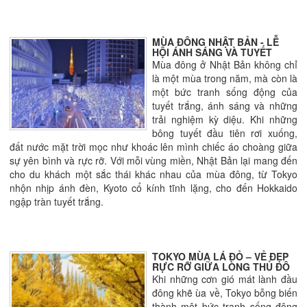
MÙA ĐÔNG NHẬT BẢN - LỄ
HỘI ÁNH SÁNG VÀ TUYẾT
Mùa đông ở Nhật Bản không chỉ
là một mùa trong năm, mà còn là
một bức tranh sống động của
tuyết trắng, ánh sáng và những
trải nghiệm kỳ diệu. Khi những
bông tuyết đầu tiên rơi xuống,
đất nước mặt trời mọc như khoác lên mình chiếc áo choàng giữa
sự yên bình và rực rỡ. Với mỗi vùng miền, Nhật Bản lại mang đến
cho du khách một sắc thái khác nhau của mùa đông, từ Tokyo
nhộn nhịp ánh đèn, Kyoto cổ kính tĩnh lặng, cho đến Hokkaido
ngập tràn tuyết trắng.
TOKYO MÙA LÁ ĐỎ – VẺ ĐẸP
RỰC RỠ GIỮA LÒNG THỦ ĐÔ
Khi những cơn gió mát lành đầu
đông khẽ ùa về, Tokyo bỗng biến
thành một bức tranh sống động