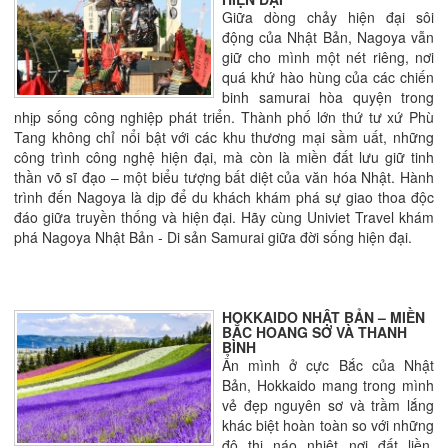
Giữa dòng chảy hiện đại sôi
động của Nhật Bản, Nagoya vẫn
giữ cho mình một nét riêng, nơi
quá khứ hào hùng của các chiến
binh samurai hòa quyện trong
nhịp sống công nghiệp phát triển. Thành phố lớn thứ tư xứ Phù
Tang không chỉ nổi bật với các khu thương mại sầm uất, những
công trình công nghệ hiện đại, mà còn là miền đất lưu giữ tinh
thần võ sĩ đạo – một biểu tượng bất diệt của văn hóa Nhật. Hành
trình đến Nagoya là dịp để du khách khám phá sự giao thoa độc
đáo giữa truyền thống và hiện đại. Hãy cùng Univiet Travel khám
phá Nagoya Nhật Bản - Di sản Samurai giữa đời sống hiện đại.
HOKKAIDO NHẬT BẢN – MIỀN
BẮC HOANG SƠ VÀ THANH
BÌNH
Ẩn mình ở cực Bắc của Nhật
Bản, Hokkaido mang trong mình
vẻ đẹp nguyên sơ và trầm lắng
khác biệt hoàn toàn so với những
đô thị náo nhiệt nơi đất liền.