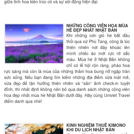
giữa tinh hoa kiến trúc cổ và sự sôi động hiện đại.
NHỮNG CÔNG VIÊN HOA MÙA
HÈ ĐẸP NHẤT NHẬT BẢN
Khi những cơn gió hè bắt đầu
thổi qua xứ Phù Tang, cũng là lúc
thiên nhiên nơi đây khoác lên
mình chiếc áo mới rực rỡ sắc
màu. Mùa hè ở Nhật Bản không
chỉ có lễ hội rộn ràng, pháo hoa
rực sáng mà còn là mùa của những thảm hoa bung nở ngập tràn
sức sống. Nếu bạn đang tìm kiếm những địa điểm vừa mát mẻ,
vừa đẹp để tận hưởng thiên nhiên và “săn” ảnh check-in tuyệt
đỉnh, thì nhất định không nên bỏ qua danh sách những công viên
hoa đẹp nhất mùa hè Nhật Bản dưới đây. Hãy cùng Univiet Travel
điểm danh qua nhé!
KINH NGHIỆM THUÊ KIMONO
KHI DU LỊCH NHẬT BẢN