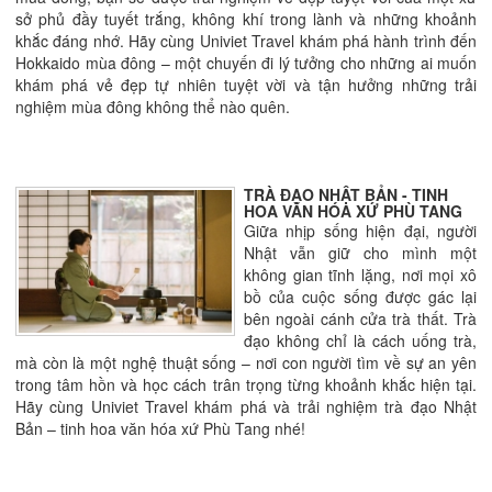
sở phủ đầy tuyết trắng, không khí trong lành và những khoảnh
khắc đáng nhớ. Hãy cùng Univiet Travel khám phá hành trình đến
Hokkaido mùa đông – một chuyến đi lý tưởng cho những ai muốn
khám phá vẻ đẹp tự nhiên tuyệt vời và tận hưởng những trải
nghiệm mùa đông không thể nào quên.
TRÀ ĐẠO NHẬT BẢN - TINH
HOA VĂN HÓA XỨ PHÙ TANG
Giữa nhịp sống hiện đại, người
Nhật vẫn giữ cho mình một
không gian tĩnh lặng, nơi mọi xô
bồ của cuộc sống được gác lại
bên ngoài cánh cửa trà thất. Trà
đạo không chỉ là cách uống trà,
mà còn là một nghệ thuật sống – nơi con người tìm về sự an yên
trong tâm hồn và học cách trân trọng từng khoảnh khắc hiện tại.
Hãy cùng Univiet Travel khám phá và trải nghiệm trà đạo Nhật
Bản – tinh hoa văn hóa xứ Phù Tang nhé!