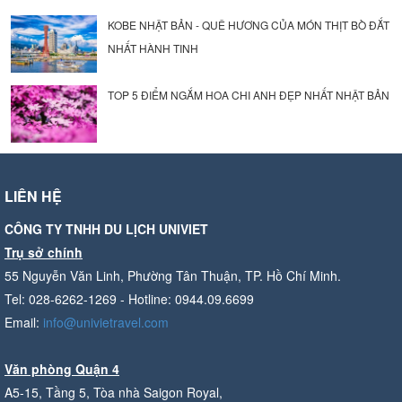
KOBE NHẬT BẢN - QUÊ HƯƠNG CỦA MÓN THỊT BÒ ĐẮT
NHẤT HÀNH TINH
TOP 5 ĐIỂM NGẮM HOA CHI ANH ĐẸP NHẤT NHẬT BẢN
LIÊN HỆ
CÔNG TY TNHH DU LỊCH UNIVIET
Trụ sở chính
55 Nguyễn Văn Linh, Phường Tân Thuận, TP. Hồ Chí Minh.
Tel: 028-6262-1269 - Hotline: 0944.09.6699
Email:
info@univietravel.com
Văn phòng Quận 4
A5-15, Tầng 5, Tòa nhà Saigon Royal,