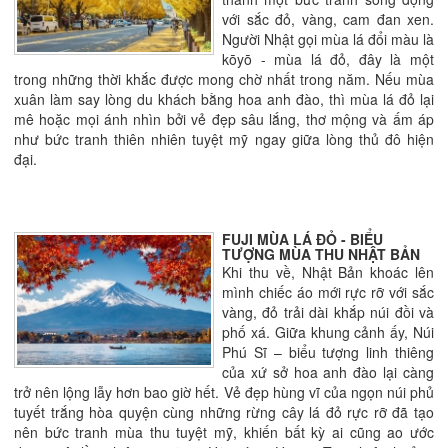
với sắc đỏ, vàng, cam đan xen.
Người Nhật gọi mùa lá đổi màu là
kōyō - mùa lá đỏ, đây là một
trong những thời khắc được mong chờ nhất trong năm. Nếu mùa
xuân làm say lòng du khách bằng hoa anh đào, thì mùa lá đỏ lại
mê hoặc mọi ánh nhìn bởi vẻ đẹp sâu lắng, thơ mộng và ấm áp
như bức tranh thiên nhiên tuyệt mỹ ngay giữa lòng thủ đô hiện
đại.
FUJI MÙA LÁ ĐỎ - BIỂU
TƯỢNG MÙA THU NHẬT BẢN
Khi thu về, Nhật Bản khoác lên
mình chiếc áo mới rực rỡ với sắc
vàng, đỏ trải dài khắp núi đồi và
phố xá. Giữa khung cảnh ấy, Núi
Phú Sĩ – biểu tượng linh thiêng
của xứ sở hoa anh đào lại càng
trở nên lộng lẫy hơn bao giờ hết. Vẻ đẹp hùng vĩ của ngọn núi phủ
tuyết trắng hòa quyện cùng những rừng cây lá đỏ rực rỡ đã tạo
nên bức tranh mùa thu tuyệt mỹ, khiến bất kỳ ai cũng ao ước