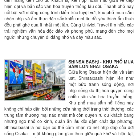
đến mang đến cho du khách sự kết hợp hoàn hảo giữa vẻ đẹp
hiện đại và bản sắc văn hóa truyền thống lâu đời. Thành phố này
nổi bật với những công trình kiến trúc tuyệt vời, khu phố mua sắm
nhộn nhịp và ẩm thực đặc sắc khiến mọi tín đồ yêu thích ẩm thực
đều phải ghé qua ít nhất một lần. Cùng Univiet Travel tìm hiểu các
trải nghiệm văn hóa độc đáo và phong phú, mang đến cho mọi
người những chuyến đi đáng nhớ và đầy màu sắc.
SHINSAIBASHI - KHU PHỐ MUA
SẮM LỚN NHẤT OSAKA
Giữa lòng Osaka hiện đại và sầm
uất, Shinsaibashi hiện lên như
một bức tranh sống động, nơi
nhịp sống đô thị hòa quyện cùng
chiều sâu văn hóa truyền thống.
Khu phố mua sắm nổi tiếng này
không chỉ hấp dẫn bởi những cửa hàng thời trang thời thượng, các
trung tâm thương mại náo nhiệt mà còn quyến rũ du khách bằng
những ngõ nhỏ cổ kính, quán ăn lâu đời đậm chất địa phương.
Shinsaibashi là nơi bạn có thể cảm nhận rõ nét nhịp đập của đời
sống Osaka – một không gian giao thoa giữa quá khứ và hiện tại,