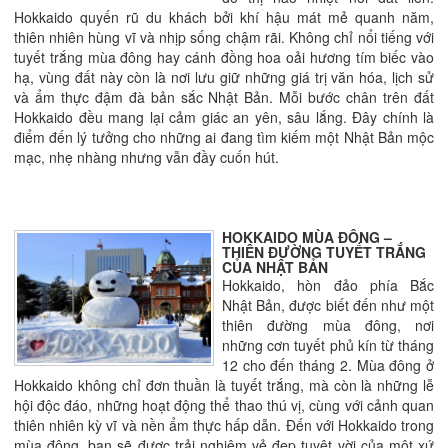
Hokkaido quyến rũ du khách bởi khí hậu mát mẻ quanh năm,
thiên nhiên hùng vĩ và nhịp sống chậm rãi. Không chỉ nổi tiếng với
tuyết trắng mùa đông hay cánh đồng hoa oải hương tím biếc vào
hạ, vùng đất này còn là nơi lưu giữ những giá trị văn hóa, lịch sử
và ẩm thực đậm đà bản sắc Nhật Bản. Mỗi bước chân trên đất
Hokkaido đều mang lại cảm giác an yên, sâu lắng. Đây chính là
điểm đến lý tưởng cho những ai đang tìm kiếm một Nhật Bản mộc
mạc, nhẹ nhàng nhưng vẫn đầy cuốn hút.
HOKKAIDO MÙA ĐÔNG –
THIÊN ĐƯỜNG TUYẾT TRẮNG
CỦA NHẬT BẢN
Hokkaido, hòn đảo phía Bắc
Nhật Bản, được biết đến như một
thiên đường mùa đông, nơi
những cơn tuyết phủ kín từ tháng
12 cho đến tháng 2. Mùa đông ở
Hokkaido không chỉ đơn thuần là tuyết trắng, mà còn là những lễ
hội độc đáo, những hoạt động thể thao thú vị, cùng với cảnh quan
thiên nhiên kỳ vĩ và nền ẩm thực hấp dẫn. Đến với Hokkaido trong
mùa đông, bạn sẽ được trải nghiệm vẻ đẹp tuyệt vời của một xứ