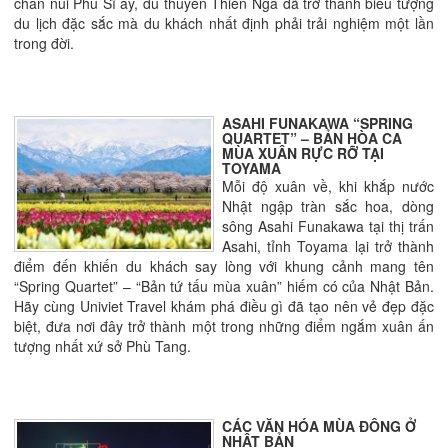
chân núi Phú Sĩ ấy, du thuyền Thiên Nga đã trở thành biểu tượng
du lịch đặc sắc mà du khách nhất định phải trải nghiệm một lần
trong đời.
ASAHI FUNAKAWA “SPRING
QUARTET” – BẢN HÒA CA
MÙA XUÂN RỰC RỠ TẠI
TOYAMA
Mỗi độ xuân về, khi khắp nước
Nhật ngập tràn sắc hoa, dòng
sông Asahi Funakawa tại thị trấn
Asahi, tỉnh Toyama lại trở thành
điểm đến khiến du khách say lòng với khung cảnh mang tên
“Spring Quartet” – “Bản tứ tấu mùa xuân” hiếm có của Nhật Bản.
Hãy cùng Univiet Travel khám phá điều gì đã tạo nên vẻ đẹp đặc
biệt, đưa nơi đây trở thành một trong những điểm ngắm xuân ấn
tượng nhất xứ sở Phù Tang.
CÁC VĂN HÓA MÙA ĐÔNG Ở
NHẬT BẢN