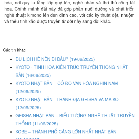
hóa, nơi quy tụ tầng lớp quý tộc, nghệ nhân và thợ thủ công tài
hoa. Chính mảnh đất này đã góp phần nuôi dưỡng và phát triển
nghệ thuật kimono lên đến đỉnh cao, với các kỹ thuật dệt, nhuộm
và thêu tinh xảo được truyền từ đời này sang đời khác.
Các tin khác
DU LỊCH HÈ NÊN ĐI ĐÂU?
(19/06/2025)
KYOTO - TINH HOA KIẾN TRÚC TRUYỀN THỐNG NHẬT
BẢN
(16/06/2025)
KYOTO NHẬT BẢN – CỐ ĐÔ VĂN HÓA NGHÌN NĂM
(12/06/2025)
KYOTO NHẬT BẢN - THÁNH ĐỊA GEISHA VÀ MAIKO
(12/06/2025)
GEISHA NHẬT BẢN – BIỂU TƯỢNG NGHỆ THUẬT TRUYỀN
THỐNG
(11/06/2025)
KOBE – THÀNH PHỐ CẢNG LỚN NHẤT NHẬT BẢN