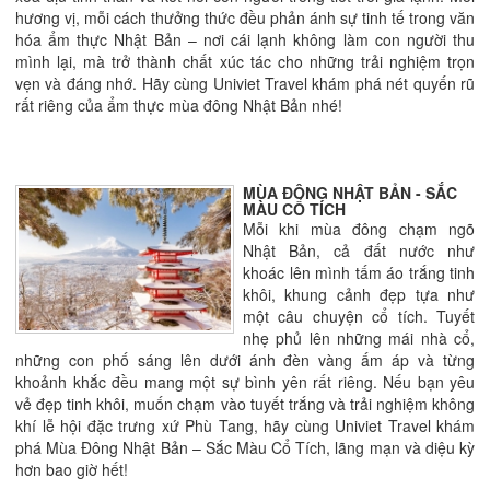
hương vị, mỗi cách thưởng thức đều phản ánh sự tinh tế trong văn
hóa ẩm thực Nhật Bản – nơi cái lạnh không làm con người thu
mình lại, mà trở thành chất xúc tác cho những trải nghiệm trọn
vẹn và đáng nhớ. Hãy cùng Univiet Travel khám phá nét quyến rũ
rất riêng của ẩm thực mùa đông Nhật Bản nhé!
MÙA ĐÔNG NHẬT BẢN - SẮC
MÀU CỔ TÍCH
Mỗi khi mùa đông chạm ngõ
Nhật Bản, cả đất nước như
khoác lên mình tấm áo trắng tinh
khôi, khung cảnh đẹp tựa như
một câu chuyện cổ tích. Tuyết
nhẹ phủ lên những mái nhà cổ,
những con phố sáng lên dưới ánh đèn vàng ấm áp và từng
khoảnh khắc đều mang một sự bình yên rất riêng. Nếu bạn yêu
vẻ đẹp tinh khôi, muốn chạm vào tuyết trắng và trải nghiệm không
khí lễ hội đặc trưng xứ Phù Tang, hãy cùng Univiet Travel khám
phá Mùa Đông Nhật Bản – Sắc Màu Cổ Tích, lãng mạn và diệu kỳ
hơn bao giờ hết!