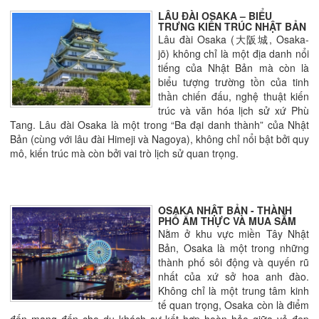
LÂU ĐÀI OSAKA – BIỂU
TRƯNG KIẾN TRÚC NHẬT BẢN
Lâu đài Osaka (大阪城, Osaka-
jō) không chỉ là một địa danh nổi
tiếng của Nhật Bản mà còn là
biểu tượng trường tồn của tinh
thần chiến đấu, nghệ thuật kiến
trúc và văn hóa lịch sử xứ Phù
Tang. Lâu đài Osaka là một trong “Ba đại danh thành” của Nhật
Bản (cùng với lâu đài Himeji và Nagoya), không chỉ nổi bật bởi quy
mô, kiến trúc mà còn bởi vai trò lịch sử quan trọng.
OSAKA NHẬT BẢN - THÀNH
PHỐ ẨM THỰC VÀ MUA SẮM
Nằm ở khu vực miền Tây Nhật
Bản, Osaka là một trong những
thành phố sôi động và quyến rũ
nhất của xứ sở hoa anh đào.
Không chỉ là một trung tâm kinh
tế quan trọng, Osaka còn là điểm