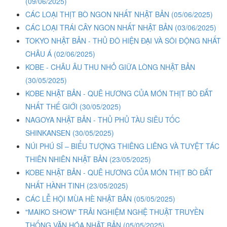
(09/06/2025)
CÁC LOẠI THỊT BÒ NGON NHẤT NHẬT BẢN
(05/06/2025)
CÁC LOẠI TRÁI CÂY NGON NHẤT NHẬT BẢN
(03/06/2025)
TOKYO NHẬT BẢN - THỦ ĐÔ HIỆN ĐẠI VÀ SÔI ĐỘNG NHẤT
CHÂU Á
(02/06/2025)
KOBE - CHÂU ÂU THU NHỎ GIỮA LÒNG NHẬT BẢN
(30/05/2025)
KOBE NHẬT BẢN - QUÊ HƯƠNG CỦA MÓN THỊT BÒ ĐẮT
NHẤT THẾ GIỚI
(30/05/2025)
NAGOYA NHẬT BẢN - THỦ PHỦ TÀU SIÊU TỐC
SHINKANSEN
(30/05/2025)
NÚI PHÚ SĨ – BIỂU TƯỢNG THIÊNG LIÊNG VÀ TUYỆT TÁC
THIÊN NHIÊN NHẬT BẢN
(23/05/2025)
KOBE NHẬT BẢN - QUÊ HƯƠNG CỦA MÓN THỊT BÒ ĐẮT
NHẤT HÀNH TINH
(23/05/2025)
CÁC LỄ HỘI MÙA HÈ NHẬT BẢN
(05/05/2025)
"MAIKO SHOW" TRẢI NGHIỆM NGHỆ THUẬT TRUYỀN
THỐNG VĂN HÓA NHẬT BẢN
(05/05/2025)