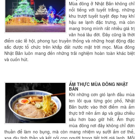
Mùa đông ở Nhật Bản không chỉ
nổi tiếng với tuyết trắng, những
khu trượt tuyết tuyệt đẹp hay khí
hậu se lạnh đặc trưng, mà còn
mang trong mình rất nhiều giá trị
văn hoá lâu đời. Đây cũng là thời
điểm các lễ hội, phong tục truyền thống và những hoạt động đặc
sắc được tổ chức trên khắp đất nước mặt trời mọc. Mùa đông
Nhật Bản luôn mang đến những trải nghiệm hoàn toàn khác biệt
và cuốn hút.
ẨM THỰC MÙA ĐÔNG NHẬT
BẢN
Khi những cơn gió lạnh đầu mùa
len lỏi qua từng góc phố, Nhật
Bản bước vào thời điểm mà ẩm
thực trở nên ấm áp và giàu chiều
sâu hơn bao giờ hết. Ẩm thực
mùa đông nơi đây không chỉ đơn
thuần để làm no bụng, mà còn mang nhiệm vụ sưởi ấm cơ thể,
xoa dịu tinh thần và kết nối con người trong tiết trời giá lạnh. Mỗi