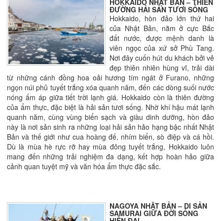
HOKKAIDO NHẬT BẢN – THIÊN
ĐƯỜNG HẢI SẢN TƯƠI SỐNG
Hokkaido, hòn đảo lớn thứ hai
của Nhật Bản, nằm ở cực Bắc
đất nước, được mệnh danh là
viên ngọc của xứ sở Phù Tang.
Nơi đây cuốn hút du khách bởi vẻ
đẹp thiên nhiên hùng vĩ, trải dài
từ những cánh đồng hoa oải hương tím ngát ở Furano, những
ngọn núi phủ tuyết trắng xóa quanh năm, đến các dòng suối nước
nóng ấm áp giữa tiết trời lạnh giá. Hokkaido còn là thiên đường
của ẩm thực, đặc biệt là hải sản tươi sống. Nhờ khí hậu mát lạnh
quanh năm, cùng vùng biển sạch và giàu dinh dưỡng, hòn đảo
này là nơi sản sinh ra những loại hải sản hảo hạng bậc nhất Nhật
Bản và thế giới như cua hoàng đế, nhím biển, sò điệp và cá hồi.
Dù là mùa hè rực rỡ hay mùa đông tuyết trắng, Hokkaido luôn
mang đến những trải nghiệm đa dạng, kết hợp hoàn hảo giữa
cảnh quan tuyệt mỹ và văn hóa ẩm thực đặc sắc.
NAGOYA NHẬT BẢN – DI SẢN
SAMURAI GIỮA ĐỜI SỐNG
HIỆN ĐẠI