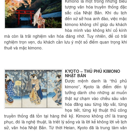
Kimono là một trong những biểu
tượng văn hóa truyền thống đặc
sắc của Nhật Bản. Khi du lịch
đến xứ sở hoa anh đào, việc mặc
kimono không chỉ giúp du khách
hòa mình vào không khí cổ kính
mà còn là trải nghiệm văn hóa đáng nhớ. Tuy nhiên, để có trải
nghiệm trọn vẹn, du khách cần lưu ý một số điểm quan trọng khi
thuê và mặc kimono.
KYOTO – THỦ PHỦ KIMONO
NHẬT BẢN
Được mệnh danh là “thủ phủ
kimono”, Kyoto là điểm đến lý
tưởng dành cho những ai muốn
thật sự chạm vào chiều sâu văn
hóa đằng sau từng lớp vải, từng
họa tiết, từng kỹ thuật thủ công
truyền thống đã tồn tại hàng thế kỷ. Kimono không chỉ là trang
phục, đó là nghệ thuật, là triết lý sống và là lời kể không lời về lịch
sử, văn hóa Nhật Bản. Từ thời Heian, Kyoto đã là trung tâm văn