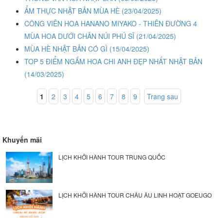
ẨM THỰC NHẬT BẢN MÙA HÈ
(23/04/2025)
CÔNG VIÊN HOA HANANO MIYAKO - THIÊN ĐƯỜNG 4
MÙA HOA DƯỚI CHÂN NÚI PHÚ SĨ
(21/04/2025)
MÙA HÈ NHẬT BẢN CÓ GÌ
(15/04/2025)
TOP 5 ĐIỂM NGẮM HOA CHI ANH ĐẸP NHẤT NHẬT BẢN
(14/03/2025)
1
2
3
4
5
6
7
8
9
Trang sau
Khuyến mãi
LỊCH KHỞI HÀNH TOUR TRUNG QUỐC
LỊCH KHỞI HÀNH TOUR CHÂU ÂU LINH HOẠT GOEUGO