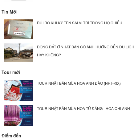
Tin Mới
RỦI RO KHI KÝ TÊN SAI VỊ TRÍ TRONG HỘ CHIẾU
ĐỘNG ĐẤT Ở NHẬT BẢN CÓ ẢNH HƯỞNG ĐẾN DU LỊCH
HAY KHÔNG?
Tour mới
TOUR NHẬT BẢN MÙA HOA ANH ĐÀO (NRT-KIX)
TOUR NHẬT BẢN MÙA HOA TỬ ĐẰNG - HOA CHI ANH
Điểm đến