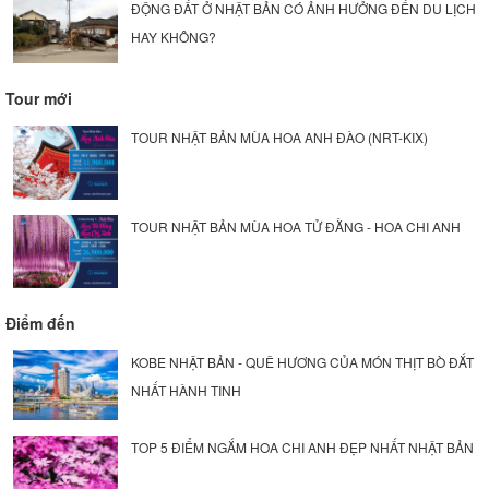
ĐỘNG ĐẤT Ở NHẬT BẢN CÓ ẢNH HƯỞNG ĐẾN DU LỊCH
HAY KHÔNG?
Tour mới
TOUR NHẬT BẢN MÙA HOA ANH ĐÀO (NRT-KIX)
TOUR NHẬT BẢN MÙA HOA TỬ ĐẰNG - HOA CHI ANH
Điểm đến
KOBE NHẬT BẢN - QUÊ HƯƠNG CỦA MÓN THỊT BÒ ĐẮT
NHẤT HÀNH TINH
TOP 5 ĐIỂM NGẮM HOA CHI ANH ĐẸP NHẤT NHẬT BẢN