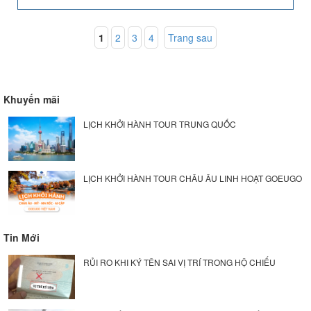
1
2
3
4
Trang sau
Khuyến mãi
LỊCH KHỞI HÀNH TOUR TRUNG QUỐC
LỊCH KHỞI HÀNH TOUR CHÂU ÂU LINH HOẠT GOEUGO
Tin Mới
RỦI RO KHI KÝ TÊN SAI VỊ TRÍ TRONG HỘ CHIẾU