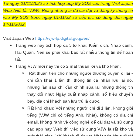
Từ ngày
0
1/11/2022 sẽ tích hợp app My S
OS
vào trang Visit Japan
Web (viết tắt VJW). Riêng những ai đã cài đặt và đăng ký thông tin
vào My SOS trước ngày 01/11/22 sẽ tiếp tục sử dụng đến ngày
14/11/2022.
Visit Japan Web
https://vjw-lp.digital.go.jp/en/
Trang web này tích hợp cả 3 tờ khai: Kiểm dịch, Nhập cảnh,
Hải Quan. Nên sẽ phải khai báo rất nhiều thông tin để hoàn
tất.
Trang VJW mới này thì có 2 mặt thuận lợi và khó khăn.
Rất thuận tiện cho những người thường xuyên đi lại -
chỉ cần khai 1 lần thì thông tin cá nhân lưu lại đó,
những lần sau chỉ cần chỉnh sửa lại những thông tin
thay đổi như: Ngày xuất nhập cảnh, số hiệu chuyến
bay, địa chỉ khách sạn lưu trú là được.
Rất khó khăn: Với những người chỉ đi 1 lần, không giỏi
tiếng (VJW chỉ có tiếng Anh, Nhật), không có địa chỉ
email, không rành về công nghệ để cài đặt và sử dụng
các app hay Web thì việc sử dụng VJW là rất khó và