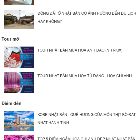
ĐỘNG ĐẤT Ở NHẬT BẢN CÓ ẢNH HƯỞNG ĐẾN DU LỊCH
HAY KHÔNG?
Tour mới
TOUR NHẬT BẢN MÙA HOA ANH ĐÀO (NRT-KIX)
TOUR NHẬT BẢN MÙA HOA TỬ ĐẰNG - HOA CHI ANH
Điểm đến
KOBE NHẬT BẢN - QUÊ HƯƠNG CỦA MÓN THỊT BÒ ĐẮT
NHẤT HÀNH TINH
TOP 5 ĐIỂM NGẮM HOA CHI ANH ĐẸP NHẤT NHẬT BẢN