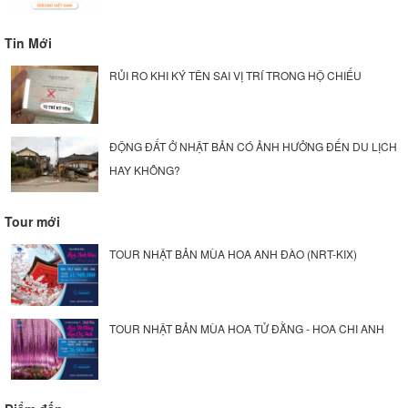
Tin Mới
RỦI RO KHI KÝ TÊN SAI VỊ TRÍ TRONG HỘ CHIẾU
ĐỘNG ĐẤT Ở NHẬT BẢN CÓ ẢNH HƯỞNG ĐẾN DU LỊCH
HAY KHÔNG?
Tour mới
TOUR NHẬT BẢN MÙA HOA ANH ĐÀO (NRT-KIX)
TOUR NHẬT BẢN MÙA HOA TỬ ĐẰNG - HOA CHI ANH