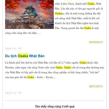
nằm ở khu Chuo, thành phố
Osaka
, Nhật
Bản. Lâu đài này có tên gọi nguyên gốc là
Osaka
jo, đây là một trong những lâu đài
nổi tiếng nhất Nhật Bản, nhất là đối với
khách du lịch Nhật Bản ngắm hoa Anh
Đào. Xung quanh lâu đài
Osaka
là một
công viên rộng lớn với diện......
20/05/2015 -
Nguồn tin :
-/-
Du lịch
Osaka
Nhật Bản
Là thành phố lớn thứ ba của Nhật Bản với dân số 2,7 triệu người,
Osaka
thuộc đảo
Honshu, nằm ngay cửa sông Yodo trên vịnh
Osaka
.
Osaka
vốn là trung tâm thương mại
của Nhật Bản và bây giờ vẫn là trung tâm công nghiệp và hải cảng chính, “trái tim”
của tam giác đô thị
Osaka
– Kobe – Kyoto....
26/01/2015 -
Nguồn tin :
-/-
Tìm thấy tổng cộng 3 kết quả