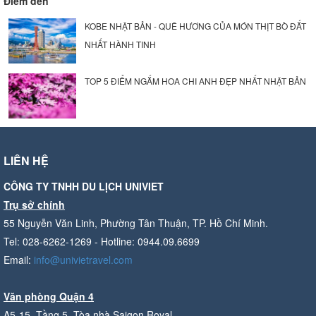
Điểm đến
KOBE NHẬT BẢN - QUÊ HƯƠNG CỦA MÓN THỊT BÒ ĐẮT
NHẤT HÀNH TINH
TOP 5 ĐIỂM NGẮM HOA CHI ANH ĐẸP NHẤT NHẬT BẢN
LIÊN HỆ
CÔNG TY TNHH DU LỊCH UNIVIET
Trụ sở chính
55 Nguyễn Văn Linh, Phường Tân Thuận, TP. Hồ Chí Minh.
Tel: 028-6262-1269 - Hotline: 0944.09.6699
Email:
info@univietravel.com
Văn phòng Quận 4
A5-15, Tầng 5, Tòa nhà Saigon Royal,