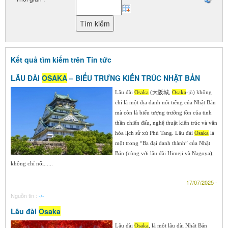
Kết quả tìm kiếm trên Tin tức
LÂU ĐÀI
OSAKA
– BIỂU TRƯNG KIẾN TRÚC NHẬT BẢN
Lâu đài
Osaka
(大阪城,
Osaka
-jō) không
chỉ là một địa danh nổi tiếng của Nhật Bản
mà còn là biểu tượng trường tồn của tinh
thần chiến đấu, nghệ thuật kiến trúc và văn
hóa lịch sử xứ Phù Tang. Lâu đài
Osaka
là
một trong “Ba đại danh thành” của Nhật
Bản (cùng với lâu đài Himeji và Nagoya),
không chỉ nổi......
17/07/2025 -
Nguồn tin :
-/-
Lâu đài
Osaka
Lâu đài
Osaka
, là một lâu đài Nhật Bản