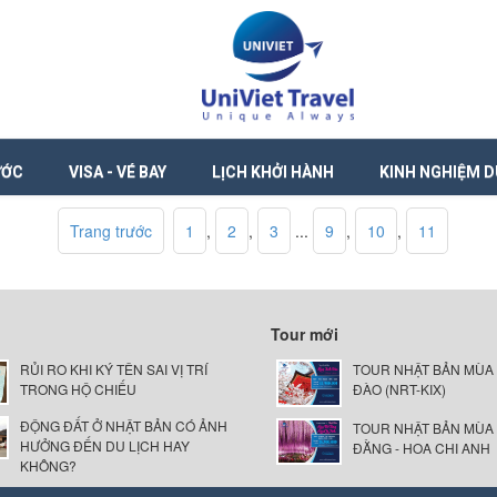
ƯỚC
VISA - VÉ BAY
LỊCH KHỞI HÀNH
KINH NGHIỆM D
Trang trước
1
,
2
,
3
...
9
,
10
,
11
Tour mới
RỦI RO KHI KÝ TÊN SAI VỊ TRÍ
TOUR NHẬT BẢN MÙA
TRONG HỘ CHIẾU
ĐÀO (NRT-KIX)
ĐỘNG ĐẤT Ở NHẬT BẢN CÓ ẢNH
TOUR NHẬT BẢN MÙA
HƯỞNG ĐẾN DU LỊCH HAY
ĐẰNG - HOA CHI ANH
KHÔNG?