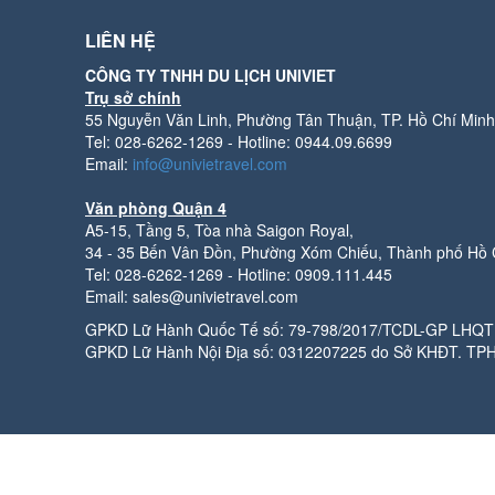
LIÊN HỆ
CÔNG TY TNHH DU LỊCH UNIVIET
Trụ sở chính
55 Nguyễn Văn Linh, Phường Tân Thuận, TP. Hồ Chí Minh
Tel: 028-6262-1269 - Hotline: 0944.09.6699
Email:
info@univietravel.com
Văn phòng Quận 4
A5-15, Tầng 5, Tòa nhà Saigon Royal,
34 - 35 Bến Vân Đồn, Phường Xóm Chiếu, Thành phố Hồ 
Tel: 028-6262-1269 - Hotline: 0909.111.445
Email: sales@univietravel.com
GPKD Lữ Hành Quốc Tế số: 79-798/2017/TCDL-GP LHQT 
GPKD Lữ Hành Nội Địa số: 0312207225 do Sở KHĐT. TP