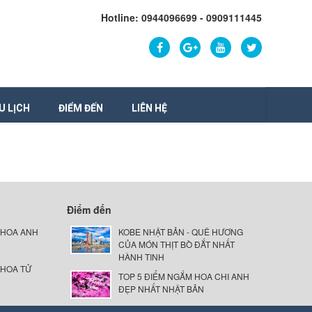
Hotline: 0944096699 - 0909111445
U LỊCH
ĐIỂM ĐẾN
LIÊN HỆ
Điểm đến
 HOA ANH
KOBE NHẬT BẢN - QUÊ HƯƠNG
CỦA MÓN THỊT BÒ ĐẮT NHẤT
HÀNH TINH
 HOA TỬ
TOP 5 ĐIỂM NGẮM HOA CHI ANH
ĐẸP NHẤT NHẬT BẢN