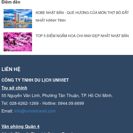
Điểm đến
KOBE NHẬT BẢN - QUÊ HƯƠNG CỦA MÓN THỊT BÒ ĐẮT
NHẤT HÀNH TINH
TOP 5 ĐIỂM NGẮM HOA CHI ANH ĐẸP NHẤT NHẬT BẢN
LIÊN HỆ
CÔNG TY TNHH DU LỊCH UNIVIET
Trụ sở chính
55 Nguyễn Văn Linh, Phường Tân Thuận, TP. Hồ Chí Minh.
Tel: 028-6262-1269 - Hotline: 0944.09.6699
Email:
info@univietravel.com
Văn phòng Quận 4