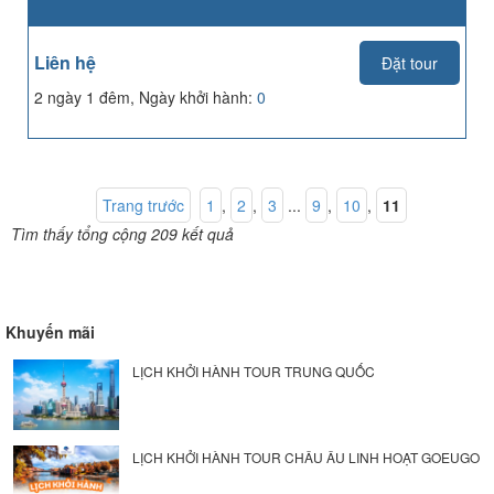
Liên hệ
Đặt tour
2 ngày 1 đêm, Ngày khởi hành:
0
Trang trước
1
,
2
,
3
...
9
,
10
,
11
Tìm thấy tổng cộng 209 kết quả
Khuyến mãi
LỊCH KHỞI HÀNH TOUR TRUNG QUỐC
LỊCH KHỞI HÀNH TOUR CHÂU ÂU LINH HOẠT GOEUGO