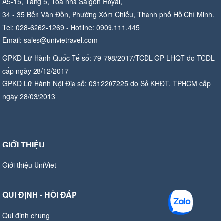
A5-15, Tầng 5, Tòa nhà Saigon Royal,
34 - 35 Bến Vân Đồn, Phường Xóm Chiếu, Thành phố Hồ Chí Minh.
Tel: 028-6262-1269 - Hotline: 0909.111.445
Email: sales@univietravel.com
GPKD Lữ Hành Quốc Tế số: 79-798/2017/TCDL-GP LHQT do TCDL
cấp ngày 28/12/2017
GPKD Lữ Hành Nội Địa số: 0312207225 do Sở KHĐT. TPHCM cấp
ngày 28/03/2013
GIỚI THIỆU
Giới thiệu UniViet
QUI ĐỊNH - HỎI ĐÁP
Qui định chung