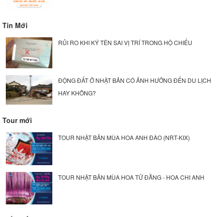
Tin Mới
RỦI RO KHI KÝ TÊN SAI VỊ TRÍ TRONG HỘ CHIẾU
ĐỘNG ĐẤT Ở NHẬT BẢN CÓ ẢNH HƯỞNG ĐẾN DU LỊCH
HAY KHÔNG?
Tour mới
TOUR NHẬT BẢN MÙA HOA ANH ĐÀO (NRT-KIX)
TOUR NHẬT BẢN MÙA HOA TỬ ĐẰNG - HOA CHI ANH