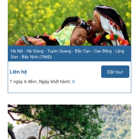
Hà Nội - Hà Giang - Tuyên Quang - Bắc Cạn - Cao Bằng - Lặng
Sơn - Bắc Ninh (7N6Đ)
Liên hệ
Đặt tour
7 ngày 6 đêm, Ngày khởi hành:
0