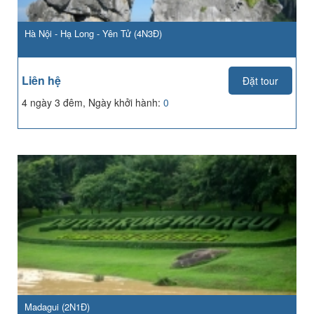
Hà Nội - Hạ Long - Yên Tử (4N3Đ)
Liên hệ
Đặt tour
4 ngày 3 đêm, Ngày khởi hành:
0
Madagui (2N1Đ)