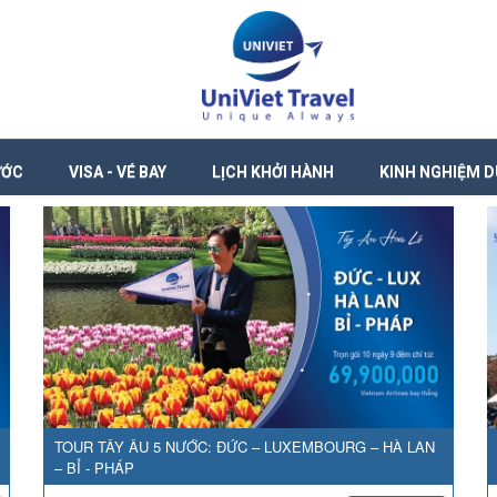
ƯỚC
VISA - VÉ BAY
LỊCH KHỞI HÀNH
KINH NGHIỆM D
TOUR TÂY ÂU 5 NƯỚC: ĐỨC – LUXEMBOURG – HÀ LAN
– BỈ - PHÁP