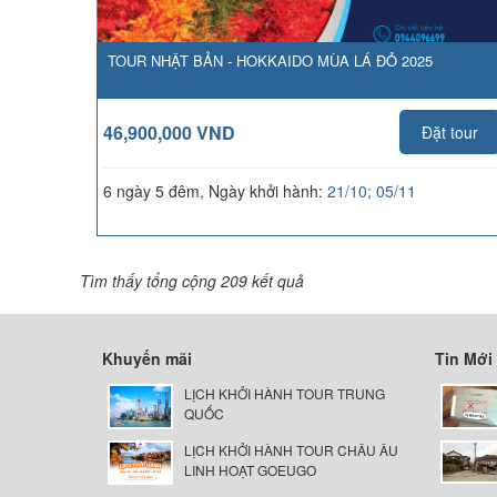
TOUR NHẬT BẢN - HOKKAIDO MÙA LÁ ĐỎ 2025
46,900,000 VND
Đặt tour
6 ngày 5 đêm, Ngày khởi hành:
21/10; 05/11
Tìm thấy tổng cộng 209 kết quả
Khuyến mãi
Tin Mới
LỊCH KHỞI HÀNH TOUR TRUNG
QUỐC
LỊCH KHỞI HÀNH TOUR CHÂU ÂU
LINH HOẠT GOEUGO