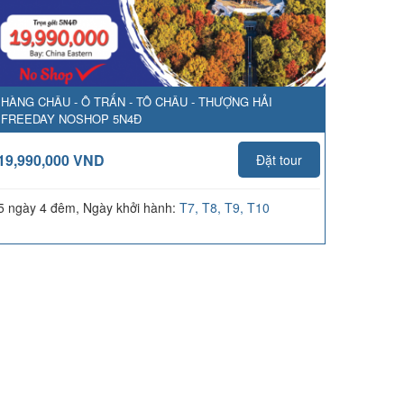
HÀNG CHÂU - Ô TRẤN - TÔ CHÂU - THƯỢNG HẢI
FREEDAY NOSHOP 5N4Đ
19,990,000 VND
Đặt tour
5 ngày 4 đêm, Ngày khởi hành:
T7, T8, T9, T10