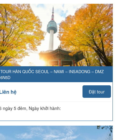
TOUR HÀN QUỐC SEOUL – NAMI – INSADONG – DMZ
6N5D
Liên hệ
Đặt tour
6 ngày 5 đêm, Ngày khởi hành: