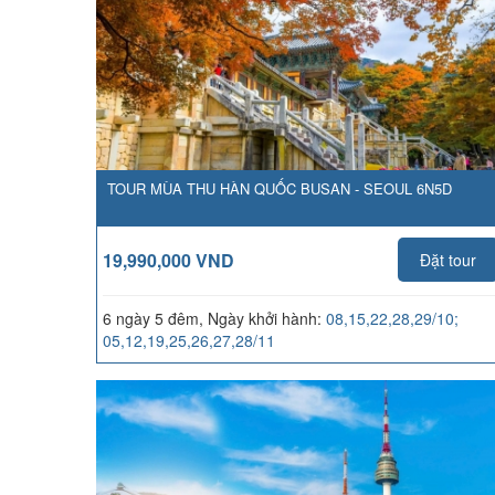
TOUR MÙA THU HÀN QUỐC BUSAN - SEOUL 6N5D
19,990,000 VND
Đặt tour
6 ngày 5 đêm, Ngày khởi hành:
08,15,22,28,29/10;
05,12,19,25,26,27,28/11