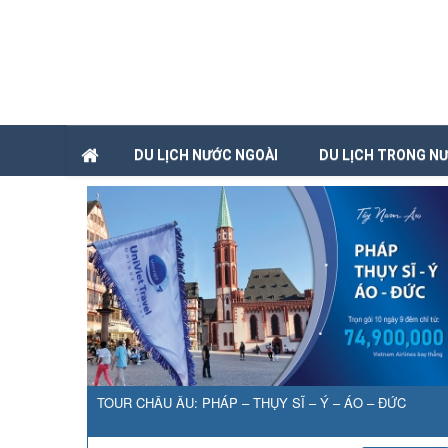
DU LỊCH NƯỚC NGOÀI
DU LỊCH TRONG N
TOUR CHÂU ÂU: PHÁP – THỤY SĨ – Ý – ÁO – ĐỨC