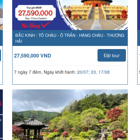
BẮC KINH - TÔ CHÂU - Ô TRẤN - HÀNG CHÂU - THƯỢNG
HẢI
27,590,000 VND
Đặt tour
7 ngày 7 đêm, Ngày khởi hành:
20/07; 03, 17/08