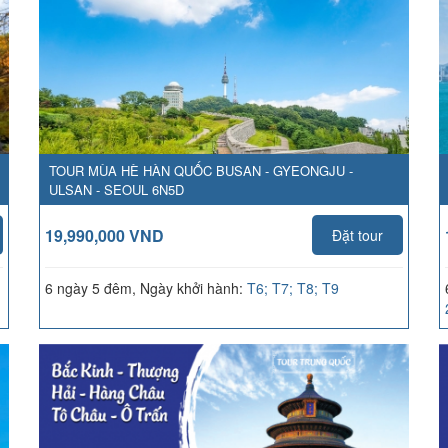
TOUR MÙA HÈ HÀN QUỐC BUSAN - GYEONGJU -
ULSAN - SEOUL 6N5D
19,990,000 VND
Đặt tour
6 ngày 5 đêm, Ngày khởi hành:
T6; T7; T8; T9