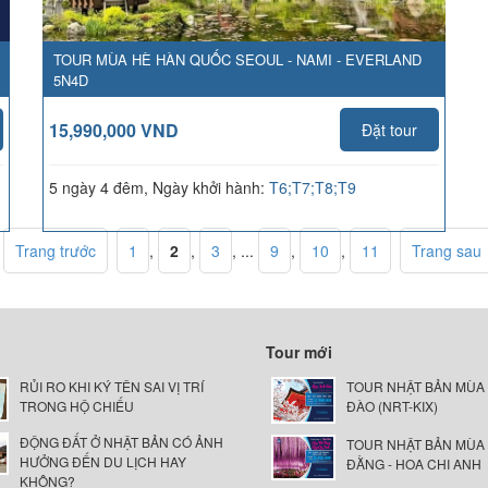
TOUR MÙA HÈ HÀN QUỐC SEOUL - NAMI - EVERLAND
5N4D
15,990,000 VND
Đặt tour
5 ngày 4 đêm, Ngày khởi hành:
T6;T7;T8;T9
Trang trước
1
,
2
,
3
, ...
9
,
10
,
11
Trang sau
Tour mới
RỦI RO KHI KÝ TÊN SAI VỊ TRÍ
TOUR NHẬT BẢN MÙA
TRONG HỘ CHIẾU
ĐÀO (NRT-KIX)
ĐỘNG ĐẤT Ở NHẬT BẢN CÓ ẢNH
TOUR NHẬT BẢN MÙA
HƯỞNG ĐẾN DU LỊCH HAY
ĐẰNG - HOA CHI ANH
KHÔNG?