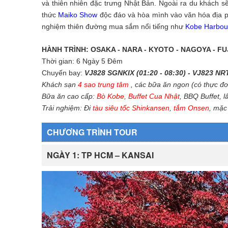
và thiên nhiên đặc trưng Nhật Bản. Ngoài ra du khách s
thức
Maiko Show
độc đáo và hòa mình vào văn hóa địa ph
nghiệm thiên đường mua sắm nổi tiếng như
Kobe Harbour
HÀNH TRÌNH: OSAKA - NARA - KYOTO - NAGOYA - FU
Thời gian: 6 Ngày 5 Đêm
Chuyến bay:
VJ828 SGNKIX (01:20 - 08:30) - VJ823 NR
Khách sạn
4 sao trung tâm
, các bữa ăn ngon (có thực đ
Bữa ăn cao cấp:
Bò Kobe
,
Buffet Cua Nhật
, BBQ Buffet, 
Trải nghiệm: Đi
tàu siêu tốc Shinkansen
,
tắm Onsen
, mặc
CHƯƠNG TRÌNH TOUR
NGÀY 1: TP HCM – KANSAI