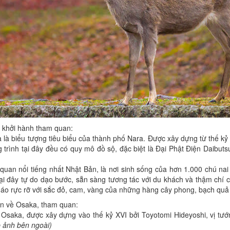
 khởi hành tham quan:
 là biểu tượng tiêu biểu của thành phố Nara. Được xây dựng từ thế kỷ V
rình tại đây đều có quy mô đồ sộ, đặc biệt là Đại Phật Điện Daibutsu
uan nổi tiếng nhất Nhật Bản, là nơi sinh sống của hơn 1.000 chú na
tại đây tự do dạo bước, sẵn sàng tương tác với du khách và thậm chí c
áo rực rỡ với sắc đỏ, cam, vàng của những hàng cây phong, bạch quả 
ển về Osaka, tham quan:
Osaka, được xây dựng vào thế kỷ XVI bởi Toyotomi Hideyoshi, vị tướn
 ảnh bên ngoài)