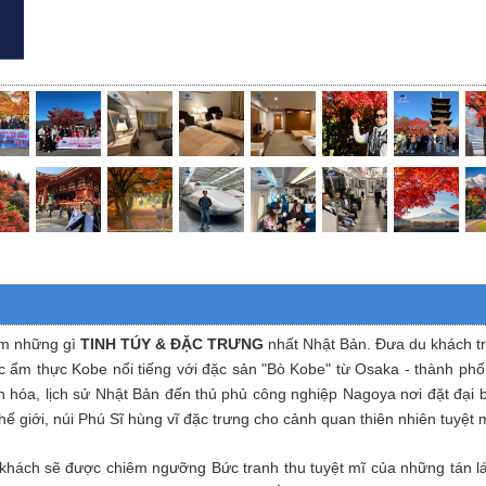
ồm những gì
TINH TÚY & ĐẶC TRƯNG
nhất Nhật Bản. Đưa du khách t
c ẩm thực Kobe nổi tiếng với đặc sản "Bò Kobe" từ Osaka - thành phố
ăn hóa, lịch sử Nhật Bản đến thủ phủ công nghiệp Nagoya nơi đặt đại 
ế giới, núi Phú Sĩ hùng vĩ đặc trưng cho cảnh quan thiên nhiên tuyệt 
 khách sẽ được chiêm ngưỡng Bức tranh thu tuyệt mĩ của những tán lá