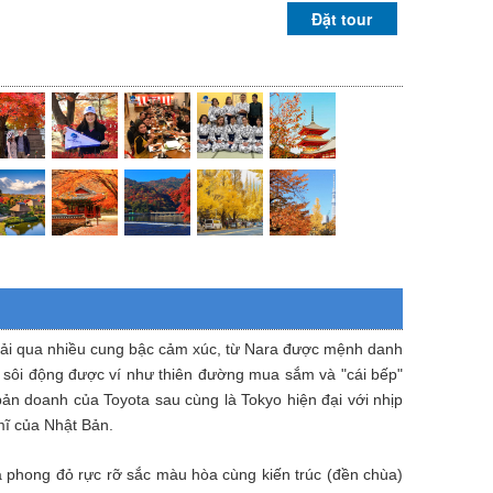
Đặt tour
rải qua nhiều cung bậc cảm xúc, từ Nara được mệnh danh
 sôi động được ví như thiên đường mua sắm và "cái bếp"
bản doanh của Toyota sau cùng là Tokyo hiện đại với nhịp
mĩ của Nhật Bản.
 phong đỏ rực rỡ sắc màu hòa cùng kiến trúc (đền chùa)