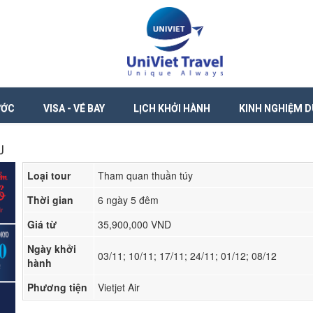
ƯỚC
VISA - VÉ BAY
LỊCH KHỞI HÀNH
KINH NGHIỆM D
J
Loại tour
Tham quan thuần túy
Thời gian
6 ngày 5 đêm
Giá từ
35,900,000 VND
Ngày khởi
03/11; 10/11; 17/11; 24/11; 01/12; 08/12
hành
Phương tiện
Vietjet Air