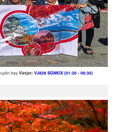
chuyến bay
Vietjet:
VJ828 SGNKIX (01:20 - 08:30)