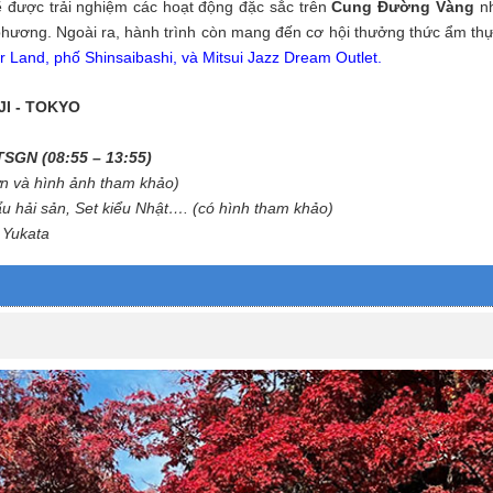
ẽ được trải nghiệm các hoạt động đặc sắc trên
Cung Đường Vàng
nh
ương. Ngoài ra, hành trình còn mang đến cơ hội thưởng thức ẩm thực 
 Land, phố Shinsaibashi, và Mitsui Jazz Dream Outlet.
JI - TOKYO
TSGN (08:55 – 13:55)
ơn và hình ảnh tham khảo)
lẩu hải sản, Set kiểu Nhật…. (có hình tham khảo)
 Yukata