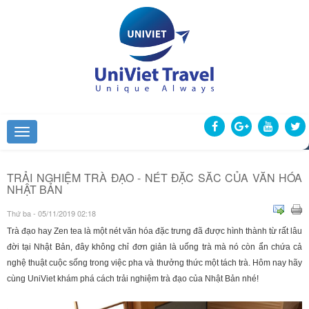
TRẢI NGHIỆM TRÀ ĐẠO - NÉT ĐẶC SĂC CỦA VĂN HÓA
NHẬT BẢN
Thứ ba - 05/11/2019 02:18
Trà đạo hay Zen tea là một nét văn hóa đặc trưng đã được hình thành từ rất lâu
đời tại Nhật Bản, đây không chỉ đơn giản là uống trà mà nó còn ẩn chứa cả
nghệ thuật cuộc sống trong việc pha và thưởng thức một tách trà. Hôm nay hãy
cùng UniViet khám phá cách trải nghiệm trà đạo của Nhật Bản nhé!