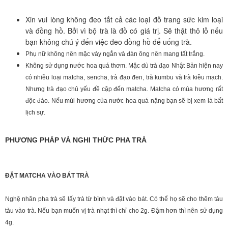
Xin vui lòng không đeo tất cả các loại đồ trang sức kim loại
và đồng hồ. Bởi vì bộ trà là đồ có giá trị. Sẽ thật thô lỗ nếu
bạn không chú ý đến việc đeo đồng hồ để uống trà.
Phụ nữ không nên mặc váy ngắn và đàn ông nên mang tất trắng.
Không sử dụng nước hoa quá thơm. Mặc dù trà đạo Nhật Bản hiện nay
có nhiều loại matcha, sencha, trà đạo đen, trà kumbu và trà kiều mạch.
Nhưng trà đạo chủ yếu đề cập đến matcha. Matcha có mùa hương rất
độc đáo. Nếu mùi hương của nước hoa quá nặng bạn sẽ bị xem là bất
lịch sự.
PHƯƠNG PHÁP VÀ NGHI THỨC PHA TRÀ
ĐẶT MATCHA VÀO BÁT TRÀ
Nghệ nhân pha trà sẽ lấy trà từ bình và đặt vào bát. Có thể họ sẽ cho thêm táu
tàu vào trà. Nếu bạn muốn vị trà nhạt thì chỉ cho 2g. Đậm hơn thì nên sử dụng
4g.