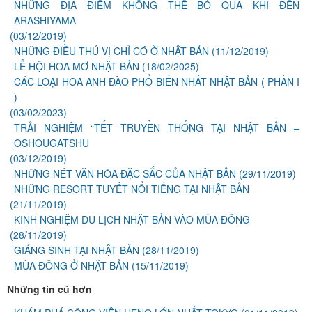
NHỮNG ĐỊA ĐIỂM KHÔNG THỂ BỎ QUA KHI ĐẾN
ARASHIYAMA
(03/12/2019)
NHỮNG ĐIỀU THÚ VỊ CHỈ CÓ Ở NHẬT BẢN
(11/12/2019)
LỄ HỘI HOA MƠ NHẬT BẢN
(18/02/2025)
CÁC LOẠI HOA ANH ĐÀO PHỔ BIẾN NHẤT NHẬT BẢN ( PHẦN I
)
(03/02/2023)
TRẢI NGHIỆM “TẾT TRUYỀN THỐNG TẠI NHẬT BẢN –
OSHOUGATSHU
(03/12/2019)
NHỮNG NÉT VĂN HÓA ĐẶC SẮC CỦA NHẬT BẢN
(29/11/2019)
NHỮNG RESORT TUYẾT NỔI TIẾNG TẠI NHẬT BẢN
(21/11/2019)
KINH NGHIỆM DU LỊCH NHẬT BẢN VÀO MÙA ĐÔNG
(28/11/2019)
GIÁNG SINH TẠI NHẬT BẢN
(28/11/2019)
MÙA ĐÔNG Ở NHẬT BẢN
(15/11/2019)
Những tin cũ hơn