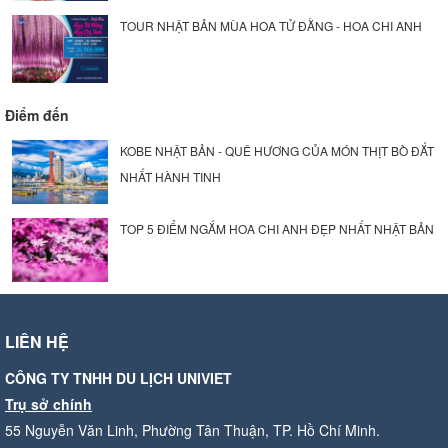
TOUR NHẬT BẢN MÙA HOA TỬ ĐẰNG - HOA CHI ANH
Điểm đến
KOBE NHẬT BẢN - QUÊ HƯƠNG CỦA MÓN THỊT BÒ ĐẮT
NHẤT HÀNH TINH
TOP 5 ĐIỂM NGẮM HOA CHI ANH ĐẸP NHẤT NHẬT BẢN
LIÊN HỆ
CÔNG TY TNHH DU LỊCH UNIVIET
Trụ sở chính
55 Nguyễn Văn Linh, Phường Tân Thuận, TP. Hồ Chí Minh.