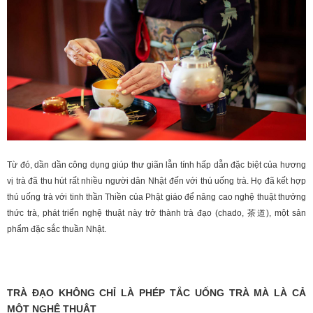
Từ đó, dần dần công dụng giúp thư giãn lẫn tính hấp dẫn đặc biệt của hương
vị trà đã thu hút rất nhiều người dân Nhật đến với thú uống trà. Họ đã kết hợp
thú uống trà với tinh thần Thiền của Phật giáo để nâng cao nghệ thuật thưởng
thức trà, phát triển nghệ thuật này trở thành trà đạo (chado, 茶道), một sản
phẩm đặc sắc thuần Nhật.
TRÀ ĐẠO KHÔNG CHỈ LÀ PHÉP TẮC UỐNG TRÀ MÀ LÀ CẢ
MỘT NGHỆ THUẬT