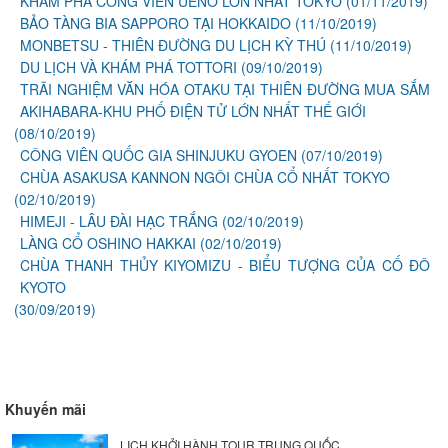
KHÁM PHÁ CÔNG VIÊN UENO LỚN NHẤT TOKYO
(01/11/2019)
BẢO TÀNG BIA SAPPORO TẠI HOKKAIDO
(11/10/2019)
MONBETSU - THIÊN ĐƯỜNG DU LỊCH KỲ THÚ
(11/10/2019)
DU LỊCH VÀ KHÁM PHÁ TOTTORI
(09/10/2019)
TRÃI NGHIỆM VĂN HÓA OTAKU TẠI THIÊN ĐƯỜNG MUA SẮM
AKIHABARA-KHU PHỐ ĐIỆN TỬ LỚN NHẤT THẾ GIỚI
(08/10/2019)
CÔNG VIÊN QUỐC GIA SHINJUKU GYOEN
(07/10/2019)
CHÙA ASAKUSA KANNON NGÔI CHÙA CỔ NHẤT TOKYO
(02/10/2019)
HIMEJI - LÂU ĐÀI HẠC TRẮNG
(02/10/2019)
LÀNG CỔ OSHINO HAKKAI
(02/10/2019)
CHÙA THANH THỦY KIYOMIZU - BIỂU TƯỢNG CỦA CỐ ĐÔ
KYOTO
(30/09/2019)
Khuyến mãi
LỊCH KHỞI HÀNH TOUR TRUNG QUỐC