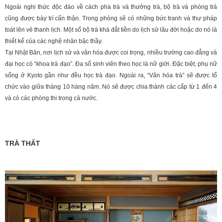
Ngoài nghi thức độc đáo về cách pha trà và thưởng trà, bộ trà và phòng trà
cũng được bày trí cẩn thận. Trong phòng sẽ có những bức tranh và thư pháp
toát lên vẻ thanh lịch. Một số bộ trà khá đắt tiền do lịch sử lâu đời hoặc do nó là
thiết kế của các nghệ nhân bậc thầy.
Tại Nhật Bản, nơi lịch sử và văn hóa được coi trọng, nhiều trường cao đẳng và
đại học có “khoa trà đạo”. Đa số sinh viên theo học là nữ giới. Đặc biệt, phụ nữ
sống ở Kyoto gần như đều học trà đạo. Ngoài ra, “Văn hóa trà” sẽ được tổ
chức vào giữa tháng 10 hàng năm. Nó sẽ được chia thành các cấp từ 1 đến 4
và có các phòng thi trong cả nước.
TRÀ THẤT