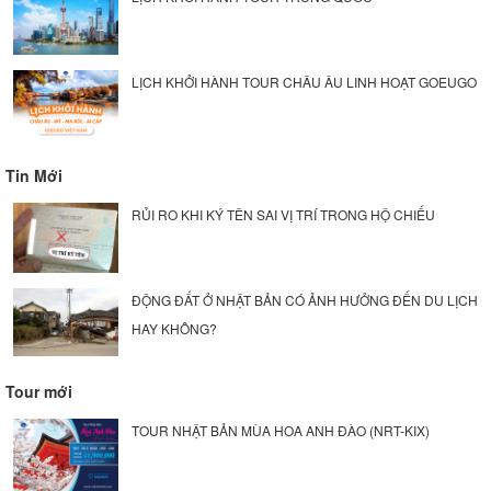
LỊCH KHỞI HÀNH TOUR CHÂU ÂU LINH HOẠT GOEUGO
Tin Mới
RỦI RO KHI KÝ TÊN SAI VỊ TRÍ TRONG HỘ CHIẾU
ĐỘNG ĐẤT Ở NHẬT BẢN CÓ ẢNH HƯỞNG ĐẾN DU LỊCH
HAY KHÔNG?
Tour mới
TOUR NHẬT BẢN MÙA HOA ANH ĐÀO (NRT-KIX)