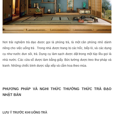
Nơi trải nghiệm trà đạo được gọi là phòng trà, là một căn phòng nhỏ dành
riêng cho việc uống trà . Trong nhà được trang bị các hốc, bếp lò, và các dụng
cụ như nước đun sôi, trà. Dụng cụ làm sạch được đặt trong một túp lều gọi là
nhà nước. Các cửa sổ được làm bằng giấy. Bức tường được treo thư pháp và
tranh. Những chiếc bình được sắp xếp và cắm hoa theo mùa.
PHƯƠNG PHÁP VÀ NGHI THỨC THƯỞNG THỨC TRÀ ĐẠO
NHẬT BẢN
LƯU Ý TRƯỚC KHI UỐNG TRÀ