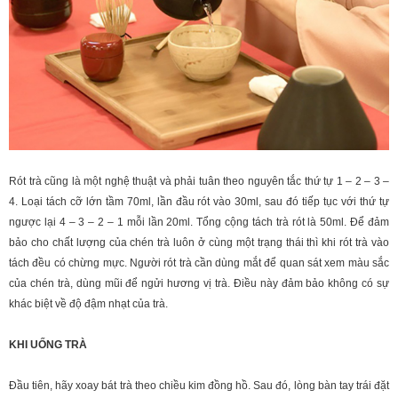
Rót trà cũng là một nghệ thuật và phải tuân theo nguyên tắc thứ tự 1 – 2 – 3 –
4. Loại tách cỡ lớn tầm 70ml, lần đầu rót vào 30ml, sau đó tiếp tục với thứ tự
ngược lại 4 – 3 – 2 – 1 mỗi lần 20ml. Tổng cộng tách trà rót là 50ml. Để đảm
bảo cho chất lượng của chén trà luôn ở cùng một trạng thái thì khi rót trà vào
tách đều có chừng mực. Người rót trà cần dùng mắt để quan sát xem màu sắc
của chén trà, dùng mũi để ngửi hương vị trà. Điều này đảm bảo không có sự
khác biệt về độ đậm nhạt của trà.
KHI UỐNG TRÀ
Đầu tiên, hãy xoay bát trà theo chiều kim đồng hồ. Sau đó, lòng bàn tay trái đặt