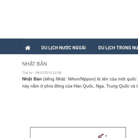
DU LỊCH NƯỚC NGOÀI
DU LỊCH TRONG N
NHẬT BẢN
Thứ tư - 08/07/2015 22:38
Nhật Bản
(tiếng Nhật:
Nihon/Nippon
) là tên của một quốc
này nằm ở phía đông của Hàn Quốc, Nga, Trung Quốc và tr