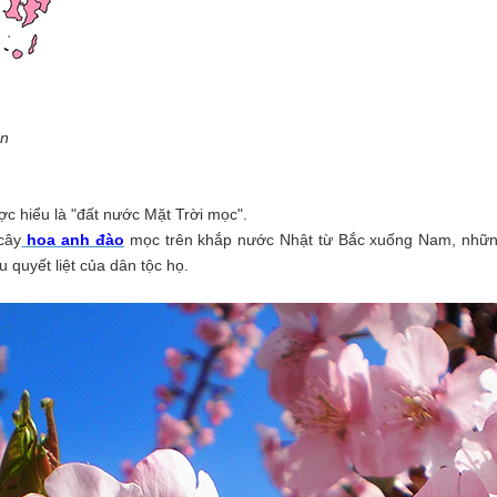
n
ợc hiểu là "đất nước Mặt Trời mọc".
cây
hoa anh đào
mọc trên khắp nước Nhật từ Bắc xuống Nam, những 
 quyết liệt của dân tộc họ.