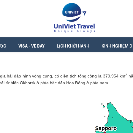
ƯỚC
VISA - VÉ BAY
LỊCH KHỞI HÀNH
KINH NGHIỆM D
2
 gia hải đảo hình vòng cung, có diện tích tổng cộng là 379.954 km
nằ
ải từ biển Okhotsk ở phía bắc đến Hoa Đông ở phía nam.