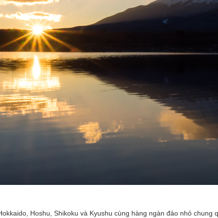
: Hokkaido, Hoshu, Shikoku và Kyushu cùng hàng ngàn đảo nhỏ chung 