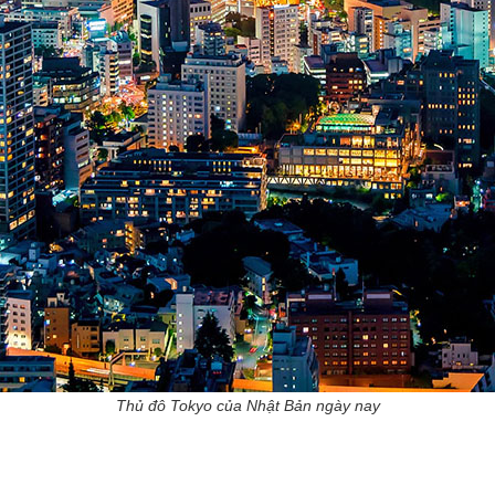
Thủ đô Tokyo của Nhật Bản ngày nay