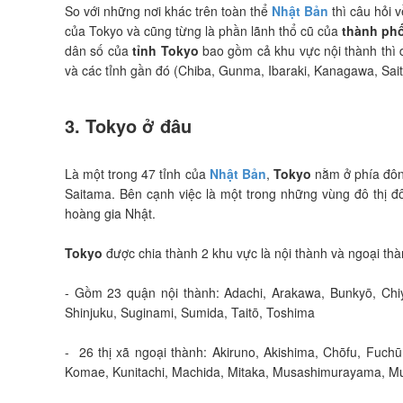
So với những nơi khác trên toàn thể
Nhật Bản
thì câu hỏi 
của Tokyo và cũng từng là phần lãnh thổ cũ của
thành ph
dân số của
tỉnh Tokyo
bao gồm cả khu vực nội thành thì 
và các tỉnh gần đó (Chiba, Gunma, Ibaraki, Kanagawa, Sai
3. Tokyo ở đâu
Là một trong 47 tỉnh của
Nhật Bản
,
Tokyo
nằm ở phía đôn
Saitama. Bên cạnh việc là một trong những vùng đô thị đ
hoàng gia Nhật.
Tokyo
được chia thành 2 khu vực là nội thành và ngoại thà
- Gồm 23 quận nội thành: Adachi, Arakawa, Bunkyō, Chiy
Shinjuku, Suginami, Sumida, Taitō, Toshima
- 26 thị xã ngoại thành: Akiruno, Akishima, Chōfu, Fuchū
Komae, Kunitachi, Machida, Mitaka, Musashimurayama, Mu