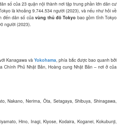
dân số của 23 quận nội thành nơi tập trung phần lớn dân cư
 Tokyo là khoảng 9.744.534 người (2023), và nếu như hỏi về
nh đến dân số của
vùng thủ đô Tokyo
bao gồm tỉnh Tokyo
00 người (2023).
 với Kanagawa và
Yokohama
, phía bắc được bao quanh bởi
 của Chính Phủ Nhật Bản, Hoàng cung Nhật Bản – nơi ở của
ato, Nakano, Nerima, Ōta, Setagaya, Shibuya, Shinagawa,
yamato, Hino, Inagi, Kiyose, Kodaira, Koganei, Kokubunji,