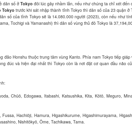
về dân số ở
Tokyo
đôi lúc gây nhầm lẫn, nếu như chúng ta chỉ xét đến 
ố Tokyo
trước khi sát nhập thành tỉnh Tokyo thì dân số của 23 quận ở
dân số của tỉnh Tokyo sẽ là 14.080.000 người (2023), còn nếu như tí
tama, Tochigi và Yamanashi) thì dân số vùng thủ đô Tokyo là 37,194,0
g đảo Honshu thuộc trung tâm vùng Kanto. Phía nam Tokyo tiếp giáp
ông đúc và hiện đại nhất thì Tokyo còn là nơi đặt cơ quan đầu não
nh:
oda, Chūō, Edogawa, Itabashi, Katsushika, Kita, Kōtō, Meguro, Min
, Fussa, Hachiōji, Hamura, Higashikurume, Higashimurayama, Higashi
sashino, Nishitōkyō, Ōme, Tachikawa, Tama.