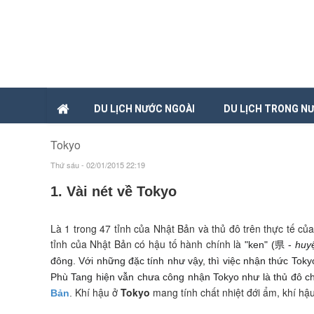
DU LỊCH NƯỚC NGOÀI
DU LỊCH TRONG N
Tokyo
Thứ sáu - 02/01/2015 22:19
1. Vài nét về Tokyo
Là 1 trong 47 tỉnh của Nhật Bản và thủ đô trên thực tế củ
tỉnh của Nhật Bản có hậu tố hành chính là
"ken" (県 -
huy
đông. Với những đặc tính như vậy, thì việc nhận thức Toky
Phù Tang hiện vẫn chưa công nhận Tokyo như là thủ đô c
Khí hậu ở
Tokyo
mang tính chất nhiệt đới ẩm, khí hậ
Bản
.