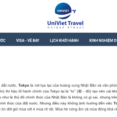
ƯỚC
VISA - VÉ BAY
LỊCH KHỞI HÀNH
KINH NGHIỆM D
a đất nước,
Tokyo
là nơi tọa lạc của hoàng cung Nhật Bản và văn phòn
ện
) thì hậu tố hành chính của Tokyo lại là
"to" (都 - đô) tạo nên cái 
o như là thủ đô chính thức của Nhật Bản là không có gì sai, nhưng trê
hính thức của đất nước. Nhưng điều này không ảnh hưởng đến việc
T
u ôn đới gió mùa với 4 mùa rõ rệt. Mùa hè nóng ẩm và mùa đông khá ré