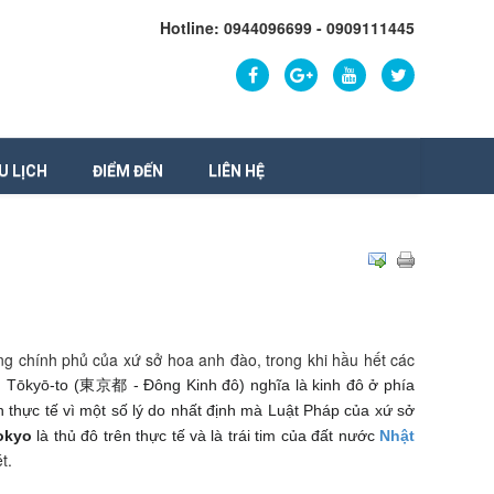
Hotline: 0944096699 - 0909111445
U LỊCH
ĐIỂM ĐẾN
LIÊN HỆ
g chính phủ của xứ sở hoa anh đào, trong khi hầu hết các
tên Tōkyō-to (東京都 - Đông Kinh đô) nghĩa là kinh đô ở phía
n thực tế vì một số lý do nhất định mà Luật Pháp của xứ sở
okyo
là thủ đô trên thực tế và là trái tim của đất nước
Nhật
t.