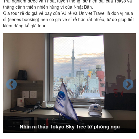
Trải nghiệm được văn hóa, tuyền thống, sự hiện đại của Tokyo và
thắng cảnh thiên nhiên hùng vĩ của Nhật Bản.
Giá tour rẻ do giá vé bay của VJ rẻ và Univiet Travel là đơn vị mua
sỉ (series booking) nên có giá vé sỉ rẻ hơn rất nhiều, từ đó giúp tiết
kiệm đáng kể giá tour.
Nhìn ra tháp Tokyo Sky Tree từ phòng ngũ