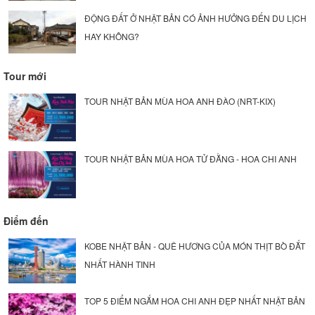
ĐỘNG ĐẤT Ở NHẬT BẢN CÓ ẢNH HƯỞNG ĐẾN DU LỊCH
HAY KHÔNG?
Tour mới
TOUR NHẬT BẢN MÙA HOA ANH ĐÀO (NRT-KIX)
TOUR NHẬT BẢN MÙA HOA TỬ ĐẰNG - HOA CHI ANH
Điểm đến
KOBE NHẬT BẢN - QUÊ HƯƠNG CỦA MÓN THỊT BÒ ĐẮT
NHẤT HÀNH TINH
TOP 5 ĐIỂM NGẮM HOA CHI ANH ĐẸP NHẤT NHẬT BẢN