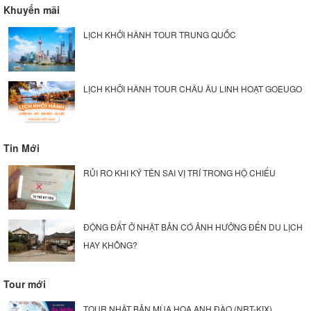
Khuyến mãi
LỊCH KHỞI HÀNH TOUR TRUNG QUỐC
LỊCH KHỞI HÀNH TOUR CHÂU ÂU LINH HOẠT GOEUGO
Tin Mới
RỦI RO KHI KÝ TÊN SAI VỊ TRÍ TRONG HỘ CHIẾU
ĐỘNG ĐẤT Ở NHẬT BẢN CÓ ẢNH HƯỞNG ĐẾN DU LỊCH
HAY KHÔNG?
Tour mới
TOUR NHẬT BẢN MÙA HOA ANH ĐÀO (NRT-KIX)