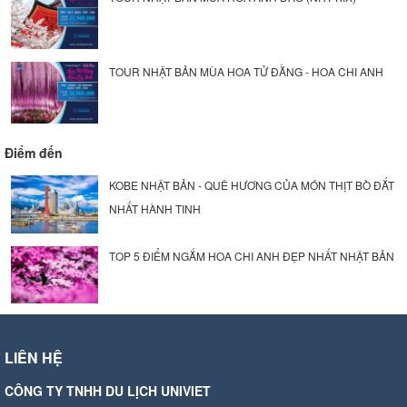
TOUR NHẬT BẢN MÙA HOA TỬ ĐẰNG - HOA CHI ANH
Điểm đến
KOBE NHẬT BẢN - QUÊ HƯƠNG CỦA MÓN THỊT BÒ ĐẮT
NHẤT HÀNH TINH
TOP 5 ĐIỂM NGẮM HOA CHI ANH ĐẸP NHẤT NHẬT BẢN
LIÊN HỆ
CÔNG TY TNHH DU LỊCH UNIVIET