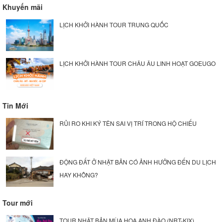
Khuyến mãi
LỊCH KHỞI HÀNH TOUR TRUNG QUỐC
LỊCH KHỞI HÀNH TOUR CHÂU ÂU LINH HOẠT GOEUGO
Tin Mới
RỦI RO KHI KÝ TÊN SAI VỊ TRÍ TRONG HỘ CHIẾU
ĐỘNG ĐẤT Ở NHẬT BẢN CÓ ẢNH HƯỞNG ĐẾN DU LỊCH
HAY KHÔNG?
Tour mới
TOUR NHẬT BẢN MÙA HOA ANH ĐÀO (NRT-KIX)