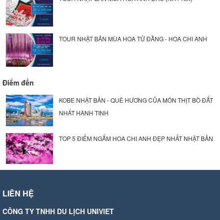
TOUR NHẬT BẢN MÙA HOA TỬ ĐẰNG - HOA CHI ANH
Điểm đến
KOBE NHẬT BẢN - QUÊ HƯƠNG CỦA MÓN THỊT BÒ ĐẮT
NHẤT HÀNH TINH
TOP 5 ĐIỂM NGẮM HOA CHI ANH ĐẸP NHẤT NHẬT BẢN
LIÊN HỆ
CÔNG TY TNHH DU LỊCH UNIVIET