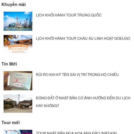
Khuyến mãi
LỊCH KHỞI HÀNH TOUR TRUNG QUỐC
LỊCH KHỞI HÀNH TOUR CHÂU ÂU LINH HOẠT GOEUGO
Tin Mới
RỦI RO KHI KÝ TÊN SAI VỊ TRÍ TRONG HỘ CHIẾU
ĐỘNG ĐẤT Ở NHẬT BẢN CÓ ẢNH HƯỞNG ĐẾN DU LỊCH
HAY KHÔNG?
Tour mới
TOUR NHẬT BẢN MÙA HOA ANH ĐÀO (NRT-KIX)