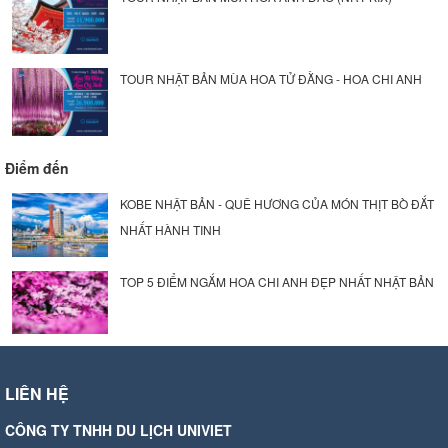
TOUR NHẬT BẢN MÙA HOA TỬ ĐẰNG - HOA CHI ANH
Điểm đến
KOBE NHẬT BẢN - QUÊ HƯƠNG CỦA MÓN THỊT BÒ ĐẮT
NHẤT HÀNH TINH
TOP 5 ĐIỂM NGẮM HOA CHI ANH ĐẸP NHẤT NHẬT BẢN
LIÊN HỆ
CÔNG TY TNHH DU LỊCH UNIVIET