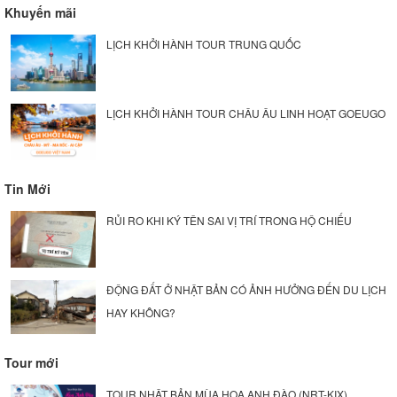
Khuyến mãi
LỊCH KHỞI HÀNH TOUR TRUNG QUỐC
LỊCH KHỞI HÀNH TOUR CHÂU ÂU LINH HOẠT GOEUGO
Tin Mới
RỦI RO KHI KÝ TÊN SAI VỊ TRÍ TRONG HỘ CHIẾU
ĐỘNG ĐẤT Ở NHẬT BẢN CÓ ẢNH HƯỞNG ĐẾN DU LỊCH
HAY KHÔNG?
Tour mới
TOUR NHẬT BẢN MÙA HOA ANH ĐÀO (NRT-KIX)