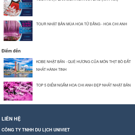
TOUR NHẬT BẢN MÙA HOA TỬ ĐẰNG - HOA CHI ANH
Điểm đến
KOBE NHẬT BẢN - QUÊ HƯƠNG CỦA MÓN THỊT BÒ ĐẮT
NHẤT HÀNH TINH
TOP 5 ĐIỂM NGẮM HOA CHI ANH ĐẸP NHẤT NHẬT BẢN
LIÊN HỆ
CÔNG TY TNHH DU LỊCH UNIVIET