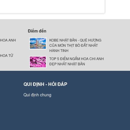
Điểm đến
 HOA ANH
KOBE NHẬT BẢN - QUÊ HƯƠNG
CỦA MÓN THỊT BÒ ĐẮT NHẤT
HÀNH TINH
 HOA TỬ
TOP 5 ĐIỂM NGẮM HOA CHI ANH
ĐẸP NHẤT NHẬT BẢN
QUI ĐỊNH - HỎI ĐÁP
Qui định chung