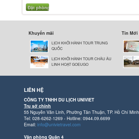
Khuyến mãi
Tin Mới
LỊCH KHỞI HÀNH TOUR TRUNG
QUỐC
LỊCH KHỞI HÀNH TOUR CHÂU ÂU
LINH HOẠT GOEUGO
LIÊN HỆ
CÔNG TY TNHH DU LỊCH UNIVIET
Trụ sở chính
55 Nguyễn Văn Linh, Phường Tân Thuận, TP. Hồ Chí Minh
Tel: 028-6262-1269 - Hotline: 0944.09.6699
Email:
info@univietravel.com
Văn phòng Quận 4