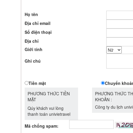
Họ tên
Địa chỉ email
Số điện thoại
Địa chỉ
Giới tính
Ghi chú
Tiền mặt
Chuyển khoả
PHƯƠNG THỨC TIỀN
PHƯƠNG THỨC TH
MẶT
KHOẢN :
Công ty du lịch univi
Qúy khách vui lòng
thanh toán univietravel
Mã chống spam: