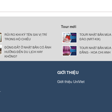
Tour mới
RỦI RO KHI KÝ TÊN SAI VỊ TRÍ
TOUR NHẬT BẢN MÙA
TRONG HỘ CHIẾU
ĐÀO (NRT-KIX)
ĐỘNG ĐẤT Ở NHẬT BẢN CÓ ẢNH
TOUR NHẬT BẢN MÙA
HƯỞNG ĐẾN DU LỊCH HAY
ĐẰNG - HOA CHI ANH
KHÔNG?
GIỚI THIỆU
Giới thiệu UniViet
.