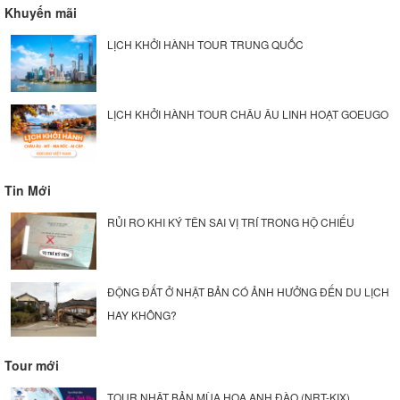
Khuyến mãi
LỊCH KHỞI HÀNH TOUR TRUNG QUỐC
LỊCH KHỞI HÀNH TOUR CHÂU ÂU LINH HOẠT GOEUGO
Tin Mới
RỦI RO KHI KÝ TÊN SAI VỊ TRÍ TRONG HỘ CHIẾU
ĐỘNG ĐẤT Ở NHẬT BẢN CÓ ẢNH HƯỞNG ĐẾN DU LỊCH
HAY KHÔNG?
Tour mới
TOUR NHẬT BẢN MÙA HOA ANH ĐÀO (NRT-KIX)