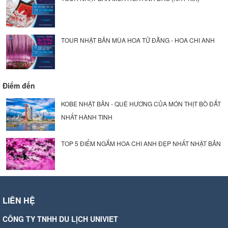
TOUR NHẬT BẢN MÙA HOA TỬ ĐẰNG - HOA CHI ANH
Điểm đến
KOBE NHẬT BẢN - QUÊ HƯƠNG CỦA MÓN THỊT BÒ ĐẮT
NHẤT HÀNH TINH
TOP 5 ĐIỂM NGẮM HOA CHI ANH ĐẸP NHẤT NHẬT BẢN
LIÊN HỆ
CÔNG TY TNHH DU LỊCH UNIVIET