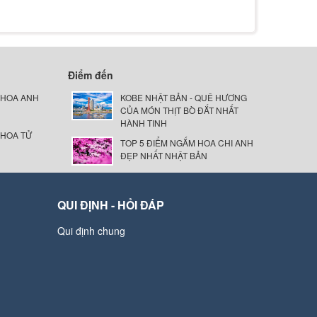
Điểm đến
 HOA ANH
KOBE NHẬT BẢN - QUÊ HƯƠNG
CỦA MÓN THỊT BÒ ĐẮT NHẤT
HÀNH TINH
 HOA TỬ
TOP 5 ĐIỂM NGẮM HOA CHI ANH
ĐẸP NHẤT NHẬT BẢN
QUI ĐỊNH - HỎI ĐÁP
Qui định chung