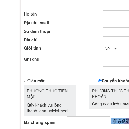
Họ tên
Địa chỉ email
Số điện thoại
Địa chỉ
Giới tính
Ghi chú
Tiền mặt
Chuyển khoả
PHƯƠNG THỨC TIỀN
PHƯƠNG THỨC TH
MẶT
KHOẢN :
Công ty du lịch univi
Qúy khách vui lòng
thanh toán univietravel
Mã chống spam: