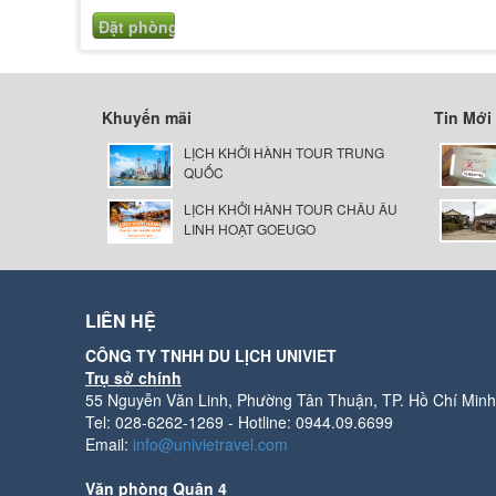
Khuyến mãi
Tin Mới
LỊCH KHỞI HÀNH TOUR TRUNG
QUỐC
LỊCH KHỞI HÀNH TOUR CHÂU ÂU
LINH HOẠT GOEUGO
LIÊN HỆ
CÔNG TY TNHH DU LỊCH UNIVIET
Trụ sở chính
55 Nguyễn Văn Linh, Phường Tân Thuận, TP. Hồ Chí Minh
Tel: 028-6262-1269 - Hotline: 0944.09.6699
Email:
info@univietravel.com
Văn phòng Quận 4