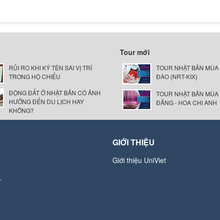
Tour mới
RỦI RO KHI KÝ TÊN SAI VỊ TRÍ
TOUR NHẬT BẢN MÙA
TRONG HỘ CHIẾU
ĐÀO (NRT-KIX)
ĐỘNG ĐẤT Ở NHẬT BẢN CÓ ẢNH
TOUR NHẬT BẢN MÙA
HƯỞNG ĐẾN DU LỊCH HAY
ĐẰNG - HOA CHI ANH
KHÔNG?
GIỚI THIỆU
Giới thiệu UniViet
.