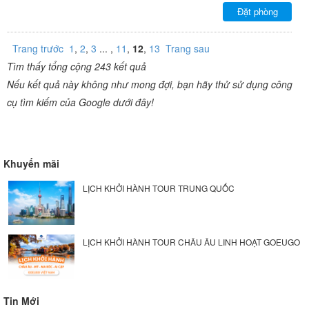
Đặt phòng
Trang trước
1
,
2
,
3
... ,
11
,
12
,
13
Trang sau
Tìm thấy tổng cộng 243 kết quả
Nếu kết quả này không như mong đợi, bạn hãy thử sử dụng công
cụ tìm kiếm của Google dưới đây!
Khuyến mãi
LỊCH KHỞI HÀNH TOUR TRUNG QUỐC
LỊCH KHỞI HÀNH TOUR CHÂU ÂU LINH HOẠT GOEUGO
Tin Mới