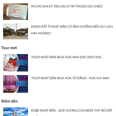
RỦI RO KHI KÝ TÊN SAI VỊ TRÍ TRONG HỘ CHIẾU
ĐỘNG ĐẤT Ở NHẬT BẢN CÓ ẢNH HƯỞNG ĐẾN DU LỊCH
HAY KHÔNG?
Tour mới
TOUR NHẬT BẢN MÙA HOA ANH ĐÀO (NRT-KIX)
TOUR NHẬT BẢN MÙA HOA TỬ ĐẰNG - HOA CHI ANH
Điểm đến
KOBE NHẬT BẢN - QUÊ HƯƠNG CỦA MÓN THỊT BÒ ĐẮT