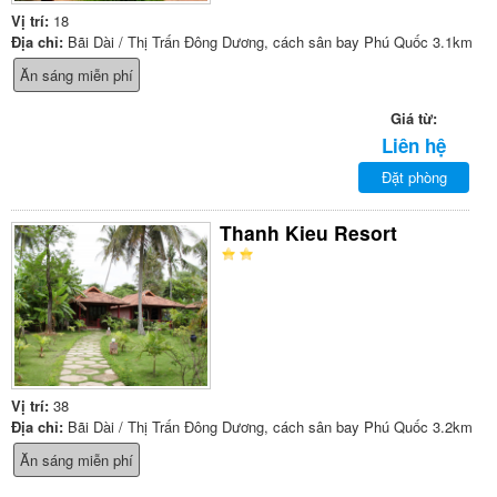
Vị trí:
18
Địa chỉ:
Bãi Dài / Thị Trấn Đông Dương, cách sân bay Phú Quốc 3.1km
Ăn sáng miễn phí
Giá từ:
Liên hệ
Đặt phòng
Thanh Kieu Resort
Vị trí:
38
Địa chỉ:
Bãi Dài / Thị Trấn Đông Dương, cách sân bay Phú Quốc 3.2km
Ăn sáng miễn phí