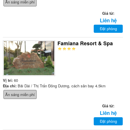
Ăn sáng miễn phí
Giá từ:
Liên hệ
Đặt phòng
Famiana Resort & Spa
Vị trí:
60
Địa chỉ:
Bãi Dài / Thị Trấn Đông Dương, cách sân bay 4.5km
Ăn sáng miễn phí
Giá từ:
Liên hệ
Đặt phòng