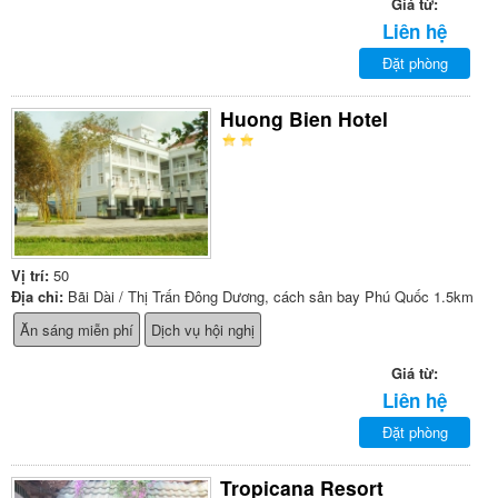
Giá từ:
Liên hệ
Đặt phòng
Huong Bien Hotel
Vị trí:
50
Địa chỉ:
Bãi Dài / Thị Trấn Đông Dương, cách sân bay Phú Quốc 1.5km
Ăn sáng miễn phí
Dịch vụ hội nghị
Giá từ:
Liên hệ
Đặt phòng
Tropicana Resort