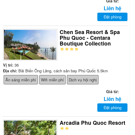
Giá từ:
Liên hệ
Đặt phòng
Chen Sea Resort & Spa
Phu Quoc - Centara
Boutique Collection
Vị trí:
36
Địa chỉ:
Bãi Biển Ông Lãng, cách sân bay Phú Quốc 5.5km
Ăn sáng miễn phí
Wifi miễn phí
Dịch vụ hội nghị
Giá từ:
Liên hệ
Đặt phòng
Arcadia Phu Quoc Resort