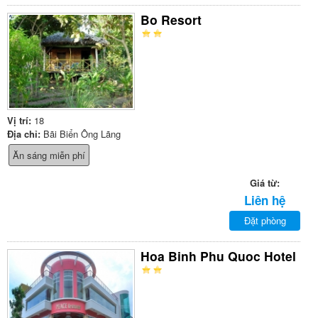
Bo Resort
Vị trí:
18
Địa chỉ:
Bãi Biển Ông Lãng
Ăn sáng miễn phí
Giá từ:
Liên hệ
Đặt phòng
Hoa Binh Phu Quoc Hotel