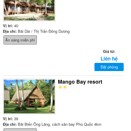
Vị trí:
40
Địa chỉ:
Bãi Dài / Thị Trấn Đông Dương
Ăn sáng miễn phí
Giá từ:
Liên hệ
Đặt phòng
Mango Bay resort
Vị trí:
39
Địa chỉ:
Bãi Biển Ông Lãng, cách sân bay Phú Quốc 4km