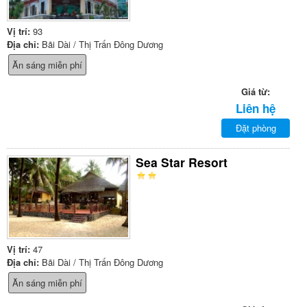
Vị trí:
93
Địa chỉ:
Bãi Dài / Thị Trấn Đông Dương
Ăn sáng miễn phí
Giá từ:
Liên hệ
Đặt phòng
Sea Star Resort
Vị trí:
47
Địa chỉ:
Bãi Dài / Thị Trấn Đông Dương
Ăn sáng miễn phí