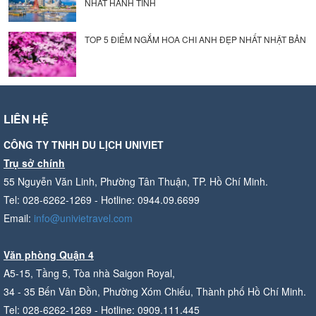
NHẤT HÀNH TINH
TOP 5 ĐIỂM NGẮM HOA CHI ANH ĐẸP NHẤT NHẬT BẢN
LIÊN HỆ
CÔNG TY TNHH DU LỊCH UNIVIET
Trụ sở chính
55 Nguyễn Văn Linh, Phường Tân Thuận, TP. Hồ Chí Minh.
Tel: 028-6262-1269 - Hotline: 0944.09.6699
Email:
info@univietravel.com
Văn phòng Quận 4
A5-15, Tầng 5, Tòa nhà Saigon Royal,
34 - 35 Bến Vân Đồn, Phường Xóm Chiếu, Thành phố Hồ Chí Minh.
Tel: 028-6262-1269 - Hotline: 0909.111.445