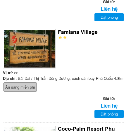
Giá từ:
Liên hệ
Đặt phòng
Famiana Village
Vị trí:
22
Địa chỉ:
Bãi Dài / Thị Trấn Đông Dương, cách sân bay Phú Quốc 4.8km
Ăn sáng miễn phí
Giá từ:
Liên hệ
Đặt phòng
Coco-Palm Resort Phu