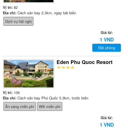
Vị trí:
82
Địa chỉ:
Cách sân bay 2.3km, ngay bãi biển
Dịch vụ hội nghị
Giá từ:
1 VND
Đặt phòng
Eden Phu Quoc Resort
Vị trí:
106
Địa chỉ:
Cách sân bay Phú Quốc 5.3km, trước biển
Ăn sáng miễn phí
Wifi miễn phí
Giá từ:
1 VND