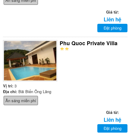
Ăn sáng miễn phí
Giá từ:
Liên hệ
Đặt phòng
Phu Quoc Private Villa
Vị trí:
3
Địa chỉ:
Bãi Biển Ông Lãng
Ăn sáng miễn phí
Giá từ:
Liên hệ
Đặt phòng