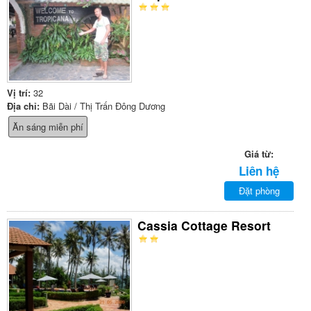
Vị trí:
32
Địa chỉ:
Bãi Dài / Thị Trấn Đông Dương
Ăn sáng miễn phí
Giá từ:
Liên hệ
Đặt phòng
Cassia Cottage Resort