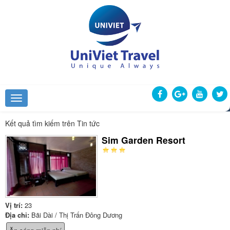
Kết quả tìm kiếm trên Tin tức
Sim Garden Resort
Vị trí:
23
Địa chỉ:
Bãi Dài / Thị Trấn Đông Dương