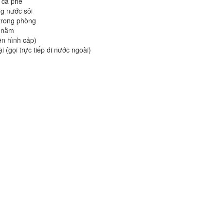
 cà phê
g nước sôi
 trong phòng
 nằm
ền hình cáp)
i (gọi trực tiếp đi nước ngoài)