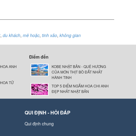
t
,
du khách
,
mê hoặc
,
tinh xảo
,
không gian
Điểm đến
 HOA ANH
KOBE NHẬT BẢN - QUÊ HƯƠNG
CỦA MÓN THỊT BÒ ĐẮT NHẤT
HÀNH TINH
 HOA TỬ
TOP 5 ĐIỂM NGẮM HOA CHI ANH
ĐẸP NHẤT NHẬT BẢN
QUI ĐỊNH - HỎI ĐÁP
Qui định chung