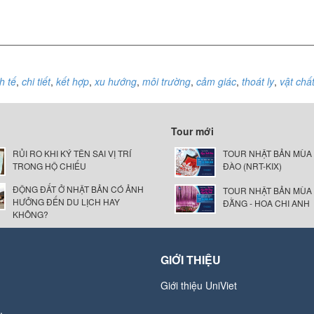
nh tế
,
chi tiết
,
kết hợp
,
xu hướng
,
môi trường
,
cảm giác
,
thoát ly
,
vật chấ
Tour mới
RỦI RO KHI KÝ TÊN SAI VỊ TRÍ
TOUR NHẬT BẢN MÙA
TRONG HỘ CHIẾU
ĐÀO (NRT-KIX)
ĐỘNG ĐẤT Ở NHẬT BẢN CÓ ẢNH
TOUR NHẬT BẢN MÙA
HƯỞNG ĐẾN DU LỊCH HAY
ĐẰNG - HOA CHI ANH
KHÔNG?
GIỚI THIỆU
Giới thiệu UniViet
.