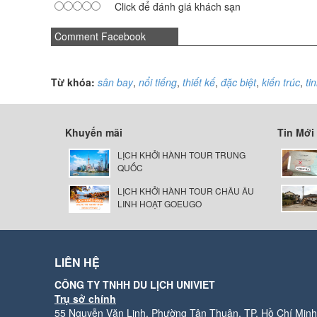
Click để đánh giá khách sạn
Comment Facebook
Từ khóa:
sân bay
,
nổi tiếng
,
thiết kế
,
đặc biệt
,
kiến trúc
,
ti
Khuyến mãi
Tin Mới
LỊCH KHỞI HÀNH TOUR TRUNG
QUỐC
LỊCH KHỞI HÀNH TOUR CHÂU ÂU
LINH HOẠT GOEUGO
LIÊN HỆ
CÔNG TY TNHH DU LỊCH UNIVIET
Trụ sở chính
55 Nguyễn Văn Linh, Phường Tân Thuận, TP. Hồ Chí Minh