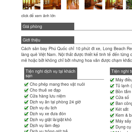
click để xem ảnh lớn
Giá phòng
Giới thiệu
Cách sân bay Phú Quốc chỉ 10 phút đi xe, Long Beach Res
làng quê Việt Nam. Nội thất được thiết kế tinh tế đến từng 
mê hoặc bởi không chỉ bởi nhưng hoa văn được chạm khắc t
Tiện nghi dịch vụ tại khách
Tiện nghi 
sạn
Máy điều
Cho phép mang theo vật nuôi
Tủ lạnh (
Cho thuê xe đạp
Bồn tắm
Cửa hàng lưu niệm
Cửa sổ
Dịch vụ ăn tại phòng 24 giờ
Ban công
Dịch vụ du lịch
Két sắt
Dịch vụ xe đưa đón
Kem & b
Dịch vụ giặt là/giặt khô
Máy sấy 
Dịch vụ làm đẹp
Dụng cụ
Dịch vụ trông giữ trẻ