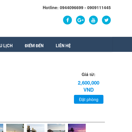
Hotline: 0944096699 - 0909111445
U LỊCH
ĐIỂM ĐẾN
LIÊN HỆ
Giá từ:
2,600,000
VND
Đặt phòng