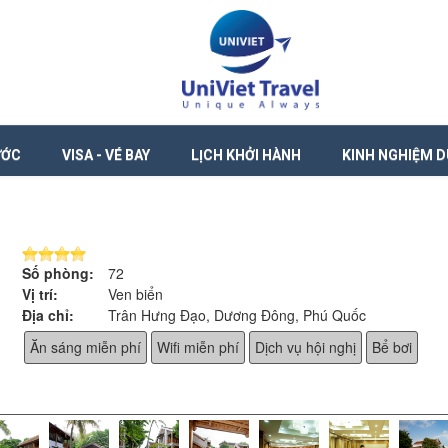
ƯỚC
VISA - VÉ BAY
LỊCH KHỞI HÀNH
KINH NGHIỆM D
Số phòng:
72
Vị trí:
Ven biển
Địa chỉ:
Trân Hưng Đạo, Dương Đông, Phú Quốc
Ăn sáng miễn phí
Wifi miễn phí
Dịch vụ hội nghị
Bể bơi