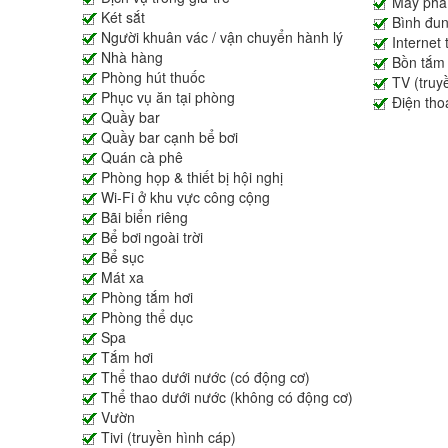
Máy pha
Két sắt
Bình đun
Người khuân vác / vận chuyển hành lý
Internet
Nhà hàng
Bồn tắm
Phòng hút thuốc
TV (truy
Phục vụ ăn tại phòng
Điện thoạ
Quầy bar
Quầy bar cạnh bể bơi
Quán cà phê
Phòng họp & thiết bị hội nghị
Wi-Fi ở khu vực công cộng
Bãi biển riêng
Bể bơi ngoài trời
Bể sục
Mát xa
Phòng tắm hơi
Phòng thể dục
Spa
Tắm hơi
Thể thao dưới nước (có động cơ)
Thể thao dưới nước (không có động cơ)
Vườn
Tivi (truyền hình cáp)