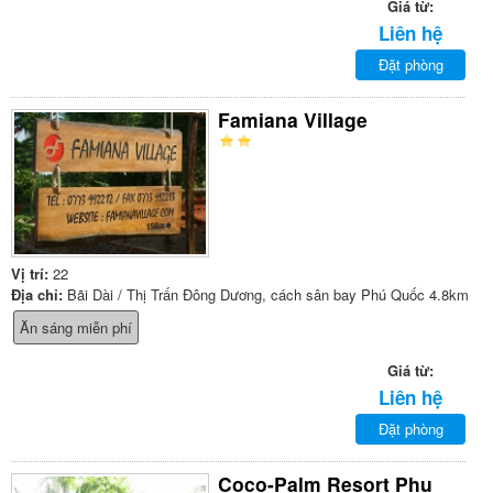
Giá từ:
Liên hệ
Đặt phòng
Famiana Village
Vị trí:
22
Địa chỉ:
Bãi Dài / Thị Trấn Đông Dương, cách sân bay Phú Quốc 4.8km
Ăn sáng miễn phí
Giá từ:
Liên hệ
Đặt phòng
Coco-Palm Resort Phu