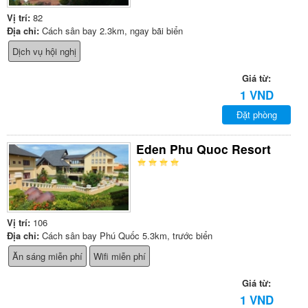
Vị trí:
82
Địa chỉ:
Cách sân bay 2.3km, ngay bãi biển
Dịch vụ hội nghị
Giá từ:
1 VND
Đặt phòng
Eden Phu Quoc Resort
Vị trí:
106
Địa chỉ:
Cách sân bay Phú Quốc 5.3km, trước biển
Ăn sáng miễn phí
Wifi miễn phí
Giá từ:
1 VND