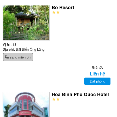
Bo Resort
Vị trí:
18
Địa chỉ:
Bãi Biển Ông Lãng
Ăn sáng miễn phí
Giá từ:
Liên hệ
Đặt phòng
Hoa Binh Phu Quoc Hotel