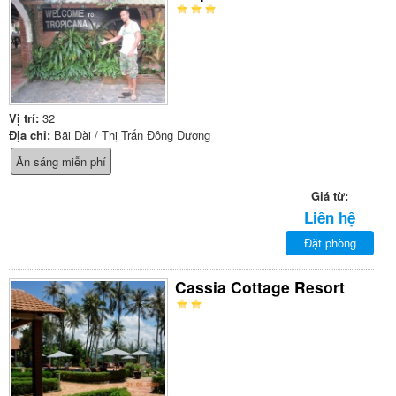
Vị trí:
32
Địa chỉ:
Bãi Dài / Thị Trấn Đông Dương
Ăn sáng miễn phí
Giá từ:
Liên hệ
Đặt phòng
Cassia Cottage Resort