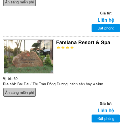
Ăn sáng miễn phí
Giá từ:
Liên hệ
Đặt phòng
Famiana Resort & Spa
Vị trí:
60
Địa chỉ:
Bãi Dài / Thị Trấn Đông Dương, cách sân bay 4.5km
Ăn sáng miễn phí
Giá từ:
Liên hệ
Đặt phòng