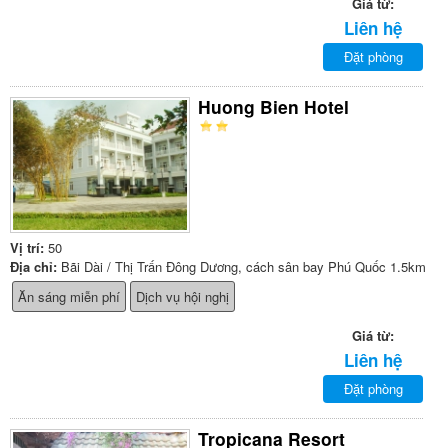
Giá từ:
Liên hệ
Đặt phòng
Huong Bien Hotel
Vị trí:
50
Địa chỉ:
Bãi Dài / Thị Trấn Đông Dương, cách sân bay Phú Quốc 1.5km
Ăn sáng miễn phí
Dịch vụ hội nghị
Giá từ:
Liên hệ
Đặt phòng
Tropicana Resort