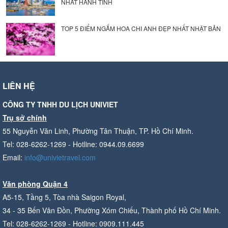
NHẤT HÀNH TINH
TOP 5 ĐIỂM NGẮM HOA CHI ANH ĐẸP NHẤT NHẬT BẢN
LIÊN HỆ
CÔNG TY TNHH DU LỊCH UNIVIET
Trụ sở chính
55 Nguyễn Văn Linh, Phường Tân Thuận, TP. Hồ Chí Minh.
Tel: 028-6262-1269 - Hotline: 0944.09.6699
Email:
info@univietravel.com
Văn phòng Quận 4
A5-15, Tầng 5, Tòa nhà Saigon Royal,
34 - 35 Bến Vân Đồn, Phường Xóm Chiếu, Thành phố Hồ Chí Minh.
Tel: 028-6262-1269 - Hotline: 0909.111.445