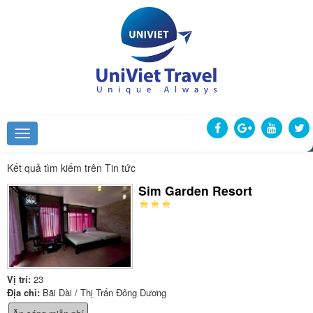
Kết quả tìm kiếm trên Tin tức
Sim Garden Resort
Vị trí:
23
Địa chỉ:
Bãi Dài / Thị Trấn Đông Dương