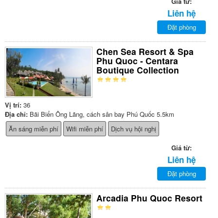
Giá từ:
Liên hệ
Đặt phòng
Chen Sea Resort & Spa
Phu Quoc - Centara
Boutique Collection
Vị trí:
36
Địa chỉ:
Bãi Biển Ông Lãng, cách sân bay Phú Quốc 5.5km
Ăn sáng miễn phí
Wifi miễn phí
Dịch vụ hội nghị
Giá từ:
Liên hệ
Đặt phòng
Arcadia Phu Quoc Resort