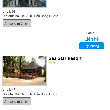
Vị trí:
93
Địa chỉ:
Bãi Dài / Thị Trấn Đông Dương
Ăn sáng miễn phí
Giá từ:
Liên hệ
Đặt phòng
Sea Star Resort
Vị trí:
47
Địa chỉ:
Bãi Dài / Thị Trấn Đông Dương
Ăn sáng miễn phí