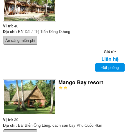
Vị trí:
40
Địa chỉ:
Bãi Dài / Thị Trấn Đông Dương
Ăn sáng miễn phí
Giá từ:
Liên hệ
Đặt phòng
Mango Bay resort
Vị trí:
39
Địa chỉ:
Bãi Biển Ông Lãng, cách sân bay Phú Quốc 4km