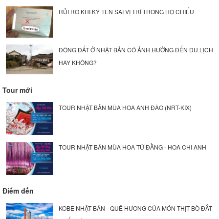
RỦI RO KHI KÝ TÊN SAI VỊ TRÍ TRONG HỘ CHIẾU
ĐỘNG ĐẤT Ở NHẬT BẢN CÓ ẢNH HƯỞNG ĐẾN DU LỊCH
HAY KHÔNG?
Tour mới
TOUR NHẬT BẢN MÙA HOA ANH ĐÀO (NRT-KIX)
TOUR NHẬT BẢN MÙA HOA TỬ ĐẰNG - HOA CHI ANH
Điểm đến
KOBE NHẬT BẢN - QUÊ HƯƠNG CỦA MÓN THỊT BÒ ĐẮT