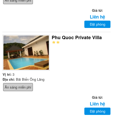
Ăn sáng miễn phí
Giá từ:
Liên hệ
Đặt phòng
Phu Quoc Private Villa
Vị trí:
3
Địa chỉ:
Bãi Biển Ông Lãng
Ăn sáng miễn phí
Giá từ:
Liên hệ
Đặt phòng