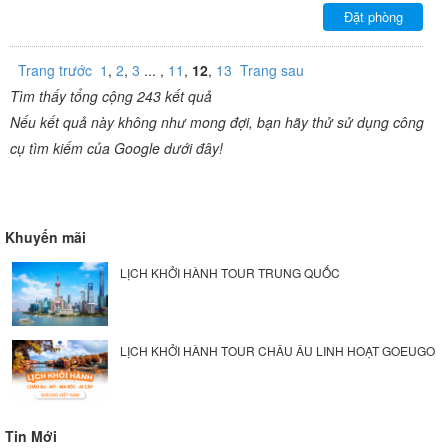
Đặt phòng
Trang trước
1
,
2
,
3
... ,
11
,
12
,
13
Trang sau
Tìm thấy tổng cộng 243 kết quả
Nếu kết quả này không như mong đợi, bạn hãy thử sử dụng công
cụ tìm kiếm của Google dưới đây!
Khuyến mãi
LỊCH KHỞI HÀNH TOUR TRUNG QUỐC
LỊCH KHỞI HÀNH TOUR CHÂU ÂU LINH HOẠT GOEUGO
Tin Mới