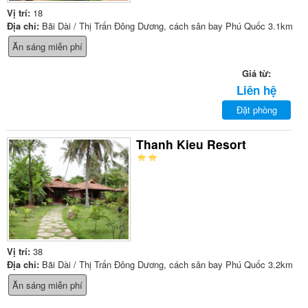
Vị trí:
18
Địa chỉ:
Bãi Dài / Thị Trấn Đông Dương, cách sân bay Phú Quốc 3.1km
Ăn sáng miễn phí
Giá từ:
Liên hệ
Đặt phòng
Thanh Kieu Resort
Vị trí:
38
Địa chỉ:
Bãi Dài / Thị Trấn Đông Dương, cách sân bay Phú Quốc 3.2km
Ăn sáng miễn phí