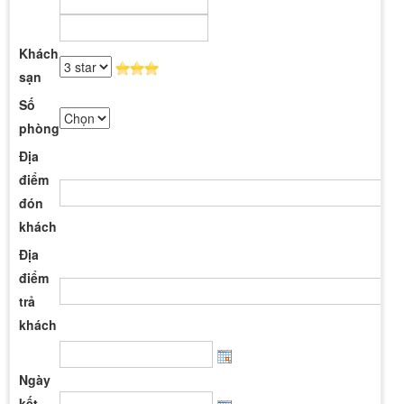
Khách
sạn
Số
phòng
Địa
điểm
đón
khách
Địa
điểm
trả
khách
Ngày
kết