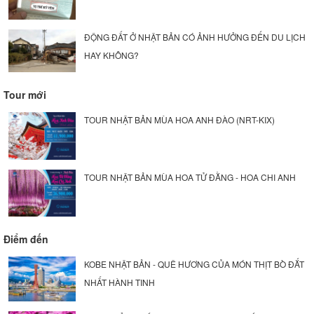
ĐỘNG ĐẤT Ở NHẬT BẢN CÓ ẢNH HƯỞNG ĐẾN DU LỊCH
HAY KHÔNG?
Tour mới
TOUR NHẬT BẢN MÙA HOA ANH ĐÀO (NRT-KIX)
TOUR NHẬT BẢN MÙA HOA TỬ ĐẰNG - HOA CHI ANH
Điểm đến
KOBE NHẬT BẢN - QUÊ HƯƠNG CỦA MÓN THỊT BÒ ĐẮT
NHẤT HÀNH TINH