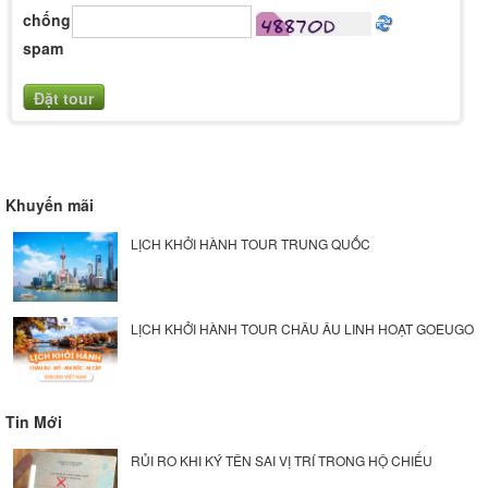
chống
spam
Khuyến mãi
LỊCH KHỞI HÀNH TOUR TRUNG QUỐC
LỊCH KHỞI HÀNH TOUR CHÂU ÂU LINH HOẠT GOEUGO
Tin Mới
RỦI RO KHI KÝ TÊN SAI VỊ TRÍ TRONG HỘ CHIẾU