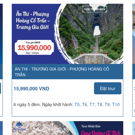
ÂN THI - TRƯƠNG GIA GIỚI - PHƯỢNG HOÀNG CỔ
TRẤN
15,990,000 VND
Đặt tour
6 ngày 5 đêm, Ngày khởi hành:
T5, T6, T7, T8, T9, T10