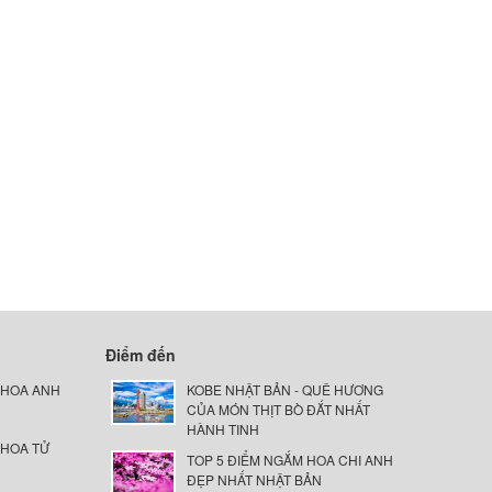
Điểm đến
 HOA ANH
KOBE NHẬT BẢN - QUÊ HƯƠNG
CỦA MÓN THỊT BÒ ĐẮT NHẤT
HÀNH TINH
 HOA TỬ
TOP 5 ĐIỂM NGẮM HOA CHI ANH
ĐẸP NHẤT NHẬT BẢN