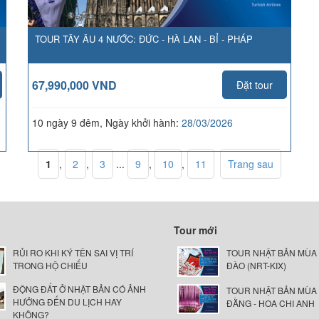
TOUR TÂY ÂU 4 NƯỚC: ĐỨC - HÀ LAN - BỈ - PHÁP
67,990,000 VND
Đặt tour
;
10 ngày 9 đêm, Ngày khởi hành:
28/03/2026
1
,
2
,
3
...
9
,
10
,
11
Trang sau
Tour mới
RỦI RO KHI KÝ TÊN SAI VỊ TRÍ
TOUR NHẬT BẢN MÙA
TRONG HỘ CHIẾU
ĐÀO (NRT-KIX)
ĐỘNG ĐẤT Ở NHẬT BẢN CÓ ẢNH
TOUR NHẬT BẢN MÙA
HƯỞNG ĐẾN DU LỊCH HAY
ĐẰNG - HOA CHI ANH
KHÔNG?