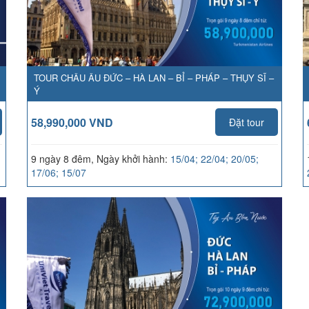
TOUR CHÂU ÂU ĐỨC – HÀ LAN – BỈ – PHÁP – THỤY SĨ –
Ý
58,990,000 VND
Đặt tour
9 ngày 8 đêm, Ngày khởi hành:
15/04; 22/04; 20/05;
17/06; 15/07