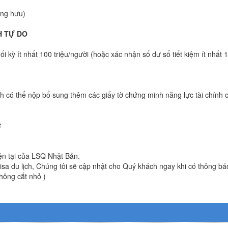
ơng hưu)
H TỰ DO
i kỳ ít nhất 100 triệu/người (hoặc xác nhận số dư sổ tiết kiệm ít nhất 
ch có thể nộp bổ sung thêm các giấy tờ chứng minh năng lực tài chính
t
iện tại của LSQ Nhật Bản.
 visa du lịch, Chúng tôi sẽ cập nhật cho Quý khách ngay khi có thông b
không cắt nhỏ )