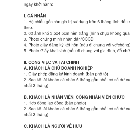
ngày khởi hành:
I. CÁ NHÂN
1. Hộ chiếu gốc còn giá trị sử dụng trên 6 tháng tính đế
theo.
2. 02 ảnh khổ 3,5x4,5cm nền trắng (hình chụp không quá 6
3. Photo chứng minh nhân dân/CCCD
4. Photo giấy đăng ký kết hôn (nếu đi chung với vợ/chồng
5. Photo Giấy khai sinh (nếu đi chung với gia đình, để c
II. CÔNG VIỆC VÀ TÀI CHÍNH
A. KHÁCH LÀ CHỦ DOANH NGHIỆP
1.
Giấy phép đăng ký kinh doanh (bản phô tô)
2. Sao kê tài khoản cá nhân 6 tháng gần nhất có số dư cuố
nhất 3 tháng)
B. KHÁCH LÀ NHÂN VIÊN, CÔNG NHÂN VIÊN CHỨC
1. Hợp đồng lao động (bản photo)
2. Sao kê tài khoản cá nhân 6 tháng gần nhất có số dư cuố
nhất 3 tháng)
C. KHÁCH LÀ NGƯỜI VỀ HƯU