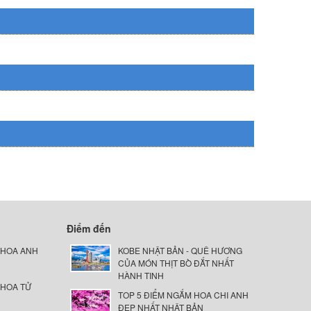
Điểm đến
 HOA ANH
KOBE NHẬT BẢN - QUÊ HƯƠNG
CỦA MÓN THỊT BÒ ĐẮT NHẤT
HÀNH TINH
 HOA TỬ
TOP 5 ĐIỂM NGẮM HOA CHI ANH
ĐẸP NHẤT NHẬT BẢN