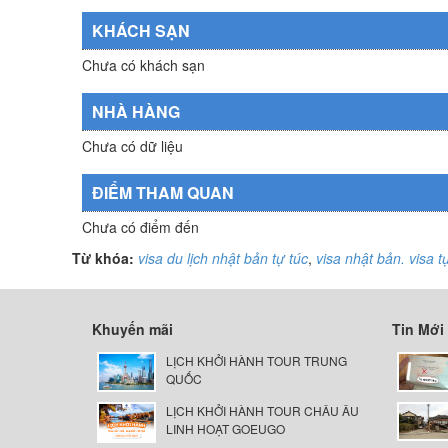
KHÁCH SẠN
Chưa có khách sạn
NHÀ HÀNG
Chưa có dữ liệu
ĐIỂM THAM QUAN
Chưa có điểm đến
Từ khóa:
visa du lịch nhật bản tự túc
,
visa nhật bản. visa tự
Khuyến mãi
Tin Mới
LỊCH KHỞI HÀNH TOUR TRUNG
QUỐC
LỊCH KHỞI HÀNH TOUR CHÂU ÂU
LINH HOẠT GOEUGO