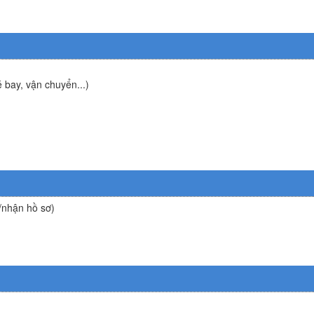
é bay, vận chuyển...)
o/nhận hồ sơ)