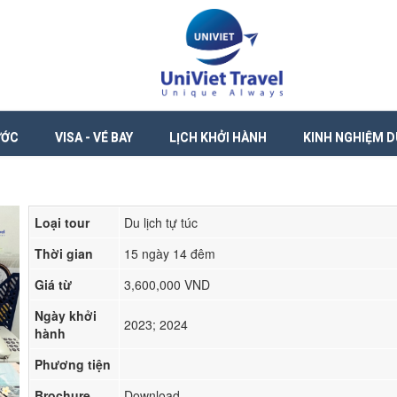
ƯỚC
VISA - VÉ BAY
LỊCH KHỞI HÀNH
KINH NGHIỆM D
Loại tour
Du lịch tự túc
Thời gian
15 ngày 14 đêm
Giá từ
3,600,000 VND
Ngày khởi
2023; 2024
hành
Phương tiện
Brochure
Download