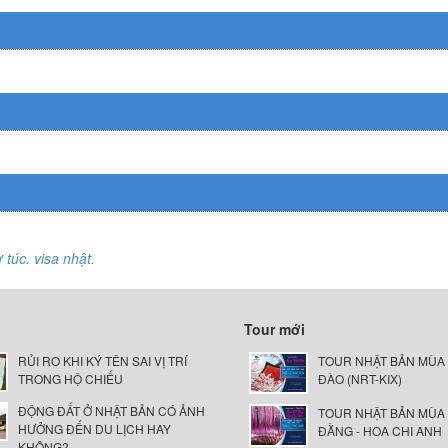
 túc. visa nhật.
Tour mới
RỦI RO KHI KÝ TÊN SAI VỊ TRÍ
TOUR NHẬT BẢN MÙA
TRONG HỘ CHIẾU
ĐÀO (NRT-KIX)
ĐỘNG ĐẤT Ở NHẬT BẢN CÓ ẢNH
TOUR NHẬT BẢN MÙA
HƯỞNG ĐẾN DU LỊCH HAY
ĐẰNG - HOA CHI ANH
KHÔNG?