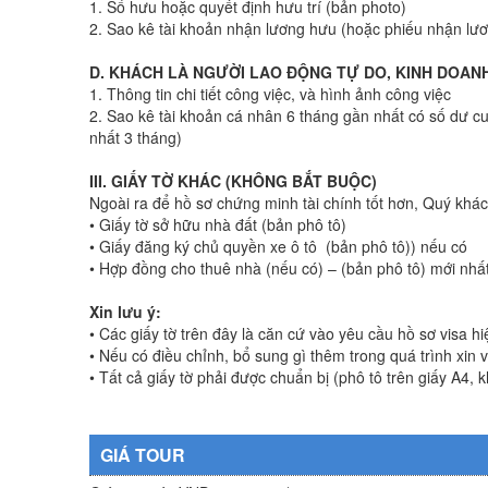
1. Sổ hưu hoặc quyết định hưu trí (bản photo)
2. Sao kê tài khoản nhận lương hưu (hoặc phiếu nhận lư
D. KHÁCH LÀ NGƯỜI LAO ĐỘNG TỰ DO, KINH DOAN
1. Thông tin chi tiết công việc, và hình ảnh công việc
2. Sao kê tài khoản cá nhân 6 tháng gần nhất có số dư cuố
nhất 3 tháng)
III. GIẤY TỜ KHÁC (KHÔNG BẮT BUỘC)
Ngoài ra để hồ sơ chứng minh tài chính tốt hơn, Quý khá
• Giấy tờ sở hữu nhà đất (bản phô tô)
• Giấy đăng ký chủ quyền xe ô tô (bản phô tô)) nếu có
• Hợp đồng cho thuê nhà (nếu có) – (bản phô tô) mới nhấ
Xin lưu ý:
• Các giấy tờ trên đây là căn cứ vào yêu cầu hồ sơ visa h
• Nếu có điều chỉnh, bổ sung gì thêm trong quá trình xin
• Tất cả giấy tờ phải được chuẩn bị (phô tô trên giấy A4, 
GIÁ TOUR