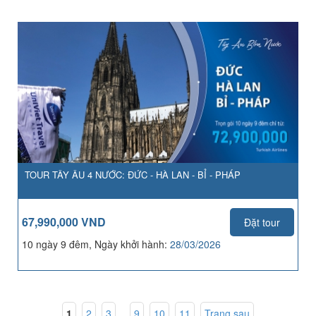
TOUR TÂY ÂU 4 NƯỚC: ĐỨC - HÀ LAN - BỈ - PHÁP
67,990,000 VND
Đặt tour
10 ngày 9 đêm, Ngày khởi hành:
28/03/2026
1
,
2
,
3
...
9
,
10
,
11
Trang sau