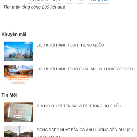
Tìm thấy tổng cộng 209 kết quả
Khuyến mãi
LỊCH KHỞI HÀNH TOUR TRUNG QUỐC
LỊCH KHỞI HÀNH TOUR CHÂU ÂU LINH HOẠT GOEUGO
Tin Mới
RỦI RO KHI KÝ TÊN SAI VỊ TRÍ TRONG HỘ CHIẾU
ĐỘNG ĐẤT Ở NHẬT BẢN CÓ ẢNH HƯỞNG ĐẾN DU LỊCH