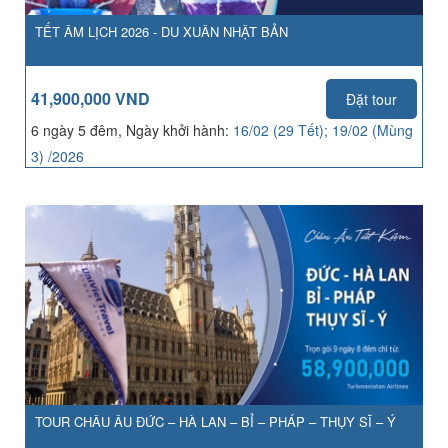
TẾT ÂM LỊCH 2026 - DU XUÂN NHẬT BẢN
41,900,000 VND
Đặt tour
6 ngày 5 đêm, Ngày khởi hành:
16/02 (29 Tết); 19/02 (Mùng
3) /2026
TOUR CHÂU ÂU ĐỨC – HÀ LAN – BỈ – PHÁP – THỤY SĨ – Ý