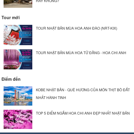
HAY KHÔNG?
Tour mới
TOUR NHẬT BẢN MÙA HOA ANH ĐÀO (NRT-KIX)
TOUR NHẬT BẢN MÙA HOA TỬ ĐẰNG - HOA CHI ANH
Điểm đến
KOBE NHẬT BẢN - QUÊ HƯƠNG CỦA MÓN THỊT BÒ ĐẮT
NHẤT HÀNH TINH
TOP 5 ĐIỂM NGẮM HOA CHI ANH ĐẸP NHẤT NHẬT BẢN