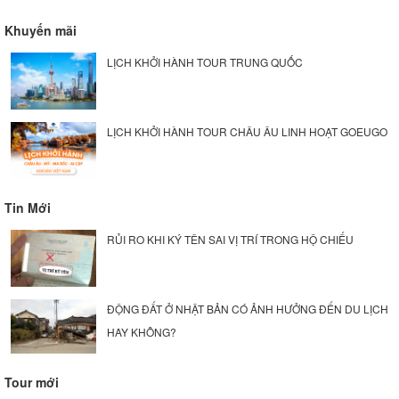
Khuyến mãi
LỊCH KHỞI HÀNH TOUR TRUNG QUỐC
LỊCH KHỞI HÀNH TOUR CHÂU ÂU LINH HOẠT GOEUGO
Tin Mới
RỦI RO KHI KÝ TÊN SAI VỊ TRÍ TRONG HỘ CHIẾU
ĐỘNG ĐẤT Ở NHẬT BẢN CÓ ẢNH HƯỞNG ĐẾN DU LỊCH
HAY KHÔNG?
Tour mới