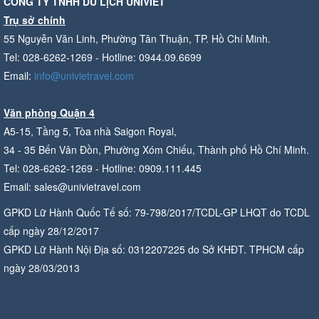
CÔNG TY TNHH DU LỊCH UNIVIET
Trụ sở chính
55 Nguyễn Văn Linh, Phường Tân Thuận, TP. Hồ Chí Minh.
Tel: 028-6262-1269 - Hotline: 0944.09.6699
Email:
info@univietravel.com
Văn phòng Quận 4
A5-15, Tầng 5, Tòa nhà Saigon Royal,
34 - 35 Bến Vân Đồn, Phường Xóm Chiếu, Thành phố Hồ Chí Minh.
Tel: 028-6262-1269 - Hotline: 0909.111.445
Email: sales@univietravel.com
GPKD Lữ Hành Quốc Tế số: 79-798/2017/TCDL-GP LHQT do TCDL
cấp ngày 28/12/2017
GPKD Lữ Hành Nội Địa số: 0312207225 do Sở KHĐT. TPHCM cấp
ngày 28/03/2013