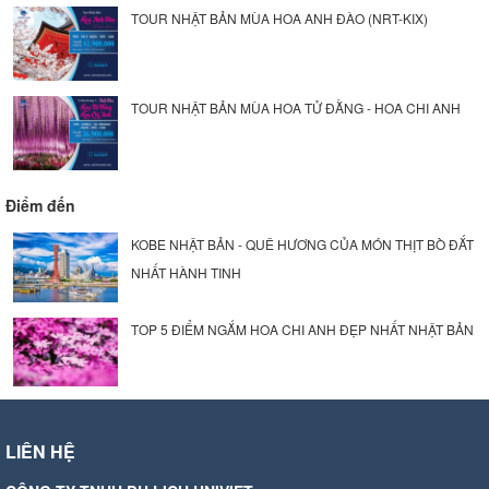
TOUR NHẬT BẢN MÙA HOA ANH ĐÀO (NRT-KIX)
TOUR NHẬT BẢN MÙA HOA TỬ ĐẰNG - HOA CHI ANH
Điểm đến
KOBE NHẬT BẢN - QUÊ HƯƠNG CỦA MÓN THỊT BÒ ĐẮT
NHẤT HÀNH TINH
TOP 5 ĐIỂM NGẮM HOA CHI ANH ĐẸP NHẤT NHẬT BẢN
LIÊN HỆ