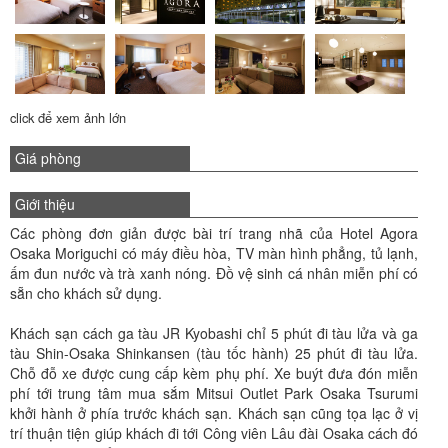
click để xem ảnh lớn
Giá phòng
Giới thiệu
Các phòng đơn giản được bài trí trang nhã của Hotel Agora
Osaka Moriguchi có máy điều hòa, TV màn hình phẳng, tủ lạnh,
ấm đun nước và trà xanh nóng. Đồ vệ sinh cá nhân miễn phí có
sẵn cho khách sử dụng.
Khách sạn cách ga tàu JR Kyobashi chỉ 5 phút đi tàu lửa và ga
tàu Shin-Osaka Shinkansen (tàu tốc hành) 25 phút đi tàu lửa.
Chỗ đỗ xe được cung cấp kèm phụ phí. Xe buýt đưa đón miễn
phí tới trung tâm mua sắm Mitsui Outlet Park Osaka Tsurumi
khởi hành ở phía trước khách sạn. Khách sạn cũng tọa lạc ở vị
trí thuận tiện giúp khách đi tới Công viên Lâu đài Osaka cách đó