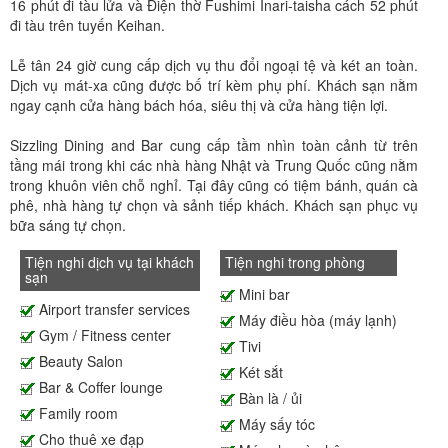
16 phút đi tàu lửa và Điện thờ Fushimi Inari-taisha cách 52 phút
đi tàu trên tuyến Keihan.
Lễ tân 24 giờ cung cấp dịch vụ thu đổi ngoại tệ và két an toàn.
Dịch vụ mát-xa cũng được bố trí kèm phụ phí. Khách sạn nằm
ngay cạnh cửa hàng bách hóa, siêu thị và cửa hàng tiện lợi.
Sizzling Dining and Bar cung cấp tầm nhìn toàn cảnh từ trên
tầng mái trong khi các nhà hàng Nhật và Trung Quốc cũng nằm
trong khuôn viên chỗ nghỉ. Tại đây cũng có tiệm bánh, quán cà
phê, nhà hàng tự chọn và sảnh tiếp khách. Khách sạn phục vụ
bữa sáng tự chọn.
Tiện nghi dịch vụ tại khách
Tiện nghi trong phòng
sạn
Mini bar
Airport transfer services
Máy điều hòa (máy lạnh)
Gym / Fitness center
Tivi
Beauty Salon
Két sắt
Bar & Coffer lounge
Bàn là / ủi
Family room
Máy sấy tóc
Cho thuê xe đạp