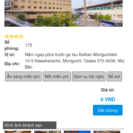
Số
175
phòng:
Vị trí:
Nằm ngay phía trước ga tàu Keihan Moriguchishi
10-5 Kawaharacho, Moriguchi, Osaka 570-0038, Nhật
Địa chỉ:
Bản
Ăn sáng miễn phí
Wifi miễn phí
Dịch vụ hội nghị
Bể bơi
Giá từ:
0 VND
Đặt phòng
Hình ảnh khách sạn