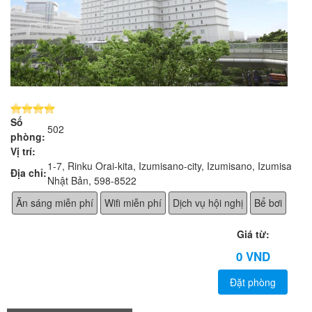
Số
502
phòng:
Vị trí:
1-7, Rinku Orai-kita, Izumisano-city, Izumisano, Izumisano,
Địa chỉ:
Nhật Bản, 598-8522
Ăn sáng miễn phí
Wifi miễn phí
Dịch vụ hội nghị
Bể bơi
Giá từ:
0 VND
Đặt phòng