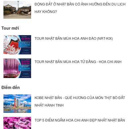
ĐỘNG ĐẤT Ở NHẬT BẢN CÓ ẢNH HƯỞNG ĐẾN DU LỊCH
HAY KHÔNG?
Tour mới
TOUR NHẬT BẢN MÙA HOA ANH ĐÀO (NRT-KIX)
TOUR NHẬT BẢN MÙA HOA TỬ ĐẰNG - HOA CHI ANH
Điểm đến
KOBE NHẬT BẢN - QUÊ HƯƠNG CỦA MÓN THỊT BÒ ĐẮT
NHẤT HÀNH TINH
TOP 5 ĐIỂM NGẮM HOA CHI ANH ĐẸP NHẤT NHẬT BẢN