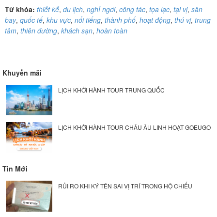
Từ khóa:
thiết kế
,
du lịch
,
nghỉ ngơi
,
công tác
,
tọa lạc
,
tại vị
,
sân
bay
,
quốc tế
,
khu vực
,
nổi tiếng
,
thành phố
,
hoạt động
,
thú vị
,
trung
tâm
,
thiên đường
,
khách sạn
,
hoàn toàn
Khuyến mãi
LỊCH KHỞI HÀNH TOUR TRUNG QUỐC
LỊCH KHỞI HÀNH TOUR CHÂU ÂU LINH HOẠT GOEUGO
Tin Mới
RỦI RO KHI KÝ TÊN SAI VỊ TRÍ TRONG HỘ CHIẾU