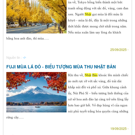
ùa về, Tokyo bỗng biến thành một bức
tranh sống động với sắc đỏ, vàng, cam đan
xen. Người
Nhật
gọi mùa lá đổi màu là
kōyō - mùa lá đỏ, đây là một trong những
thời khắc được mong chờ nhất trong năm.
Nếu mùa xuân làm say lòng du khách
bằng hoa anh đào, thì mùa......
25/09/2025 -
Nguồn tin :
-/-
FUJI MÙA LÁ ĐỎ - BIỂU TƯỢNG MÙA THU NHẬT BẢN
Khi thu về,
Nhật
Bản
khoác lên mình chiếc
áo mới rực rỡ với sắc vàng, đỏ trải dài
khắp núi đồi và phố xá. Giữa khung cảnh
ấy, Núi Phú Sĩ – biểu tượng linh thiêng của
xứ sở hoa anh đào lại càng trở nên lộng lẫy
hơn bao giờ hết. Vẻ đẹp hùng vĩ của ngọn
núi phủ tuyết trắng hòa quyện cùng những
rừng cây......
19/09/2025 -