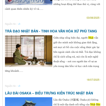
những hoạt động thể thao thú vị, cùng với
cảnh quan thiên nhiên kỳ vĩ và......
03/08/2025 -
Nguồn tin :
-/-
TRÀ ĐẠO NHẬT BẢN - TINH HOA VĂN HÓA XỨ PHÙ TANG
Giữa nhịp sống hiện đại, người
Nhật
vẫn
giữ cho mình một không gian tĩnh lặng,
nơi mọi xô bồ của cuộc sống được gác lại
bên ngoài cánh cửa trà thất. Trà đạo không
chỉ là cách uống trà, mà còn là một nghệ
thuật sống – nơi con người tìm về sự an
yên trong tâm hồn và học cách trân trọng
từng khoảnh......
18/07/2025 -
Nguồn tin :
-/-
LÂU ĐÀI OSAKA – BIỂU TRƯNG KIẾN TRÚC NHẬT BẢN
Lâu đài Osaka (大阪城, Osaka-jō) không
chỉ là một địa danh nổi tiếng của
Nhật
Bản