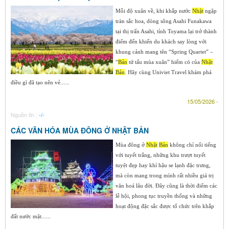
Mỗi độ xuân về, khi khắp nước
Nhật
ngập
tràn sắc hoa, dòng sông Asahi Funakawa
tại thị trấn Asahi, tỉnh Toyama lại trở thành
điểm đến khiến du khách say lòng với
khung cảnh mang tên “Spring Quartet” –
“
Bản
tứ tấu mùa xuân” hiếm có của
Nhật
Bản
. Hãy cùng Univiet Travel khám phá
điều gì đã tạo nên vẻ......
15/05/2026 -
Nguồn tin :
-/-
CÁC VĂN HÓA MÙA ĐÔNG Ở NHẬT BẢN
Mùa đông ở
Nhật
Bản
không chỉ nổi tiếng
với tuyết trắng, những khu trượt tuyết
tuyệt đẹp hay khí hậu se lạnh đặc trưng,
mà còn mang trong mình rất nhiều giá trị
văn hoá lâu đời. Đây cũng là thời điểm các
lễ hội, phong tục truyền thống và những
hoạt động đặc sắc được tổ chức trên khắp
đất nước mặt......