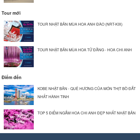
Tour mới
TOUR NHẬT BẢN MÙA HOA ANH ĐÀO (NRT-KIX)
TOUR NHẬT BẢN MÙA HOA TỬ ĐẰNG - HOA CHI ANH
Điểm đến
KOBE NHẬT BẢN - QUÊ HƯƠNG CỦA MÓN THỊT BÒ ĐẮT
NHẤT HÀNH TINH
TOP 5 ĐIỂM NGẮM HOA CHI ANH ĐẸP NHẤT NHẬT BẢN