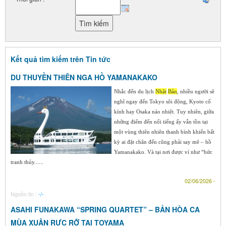
Kết quả tìm kiếm trên Tin tức
DU THUYỀN THIÊN NGA HỒ YAMANAKAKO
Nhắc đến du lịch
Nhật
Bản
, nhiều người sẽ
nghĩ ngay đến Tokyo sôi động, Kyoto cổ
kính hay Osaka náo nhiệt. Tuy nhiên, giữa
những điểm đến nổi tiếng ấy vẫn tồn tại
một vùng thiên nhiên thanh bình khiến bất
kỳ ai đặt chân đến cũng phải say mê – hồ
Yamanakako. Và tại nơi được ví như “bức
tranh thủy......
02/06/2026 -
Nguồn tin :
-/-
ASAHI FUNAKAWA “SPRING QUARTET” – BẢN HÒA CA
MÙA XUÂN RỰC RỠ TẠI TOYAMA