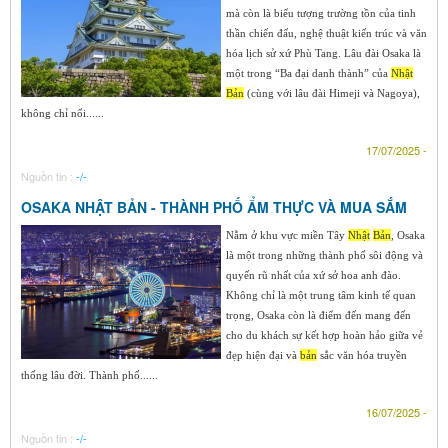
mà còn là biểu tượng trường tồn của tinh
thần chiến đấu, nghệ thuật kiến trúc và văn
hóa lịch sử xứ Phù Tang. Lâu đài Osaka là
một trong “Ba đại danh thành” của
Nhật
Bản
(cùng với lâu đài Himeji và Nagoya),
không chỉ nổi......
17/07/2025 -
Nguồn tin :
-/-
OSAKA NHẬT BẢN - THÀNH PHỐ ẨM THỰC VÀ MUA SẮM
Nằm ở khu vực miền Tây
Nhật
Bản
, Osaka
là một trong những thành phố sôi động và
quyến rũ nhất của xứ sở hoa anh đào.
Không chỉ là một trung tâm kinh tế quan
trọng, Osaka còn là điểm đến mang đến
cho du khách sự kết hợp hoàn hảo giữa vẻ
đẹp hiện đại và
bản
sắc văn hóa truyền
thống lâu đời. Thành phố......
16/07/2025 -
Nguồn tin :
-/-