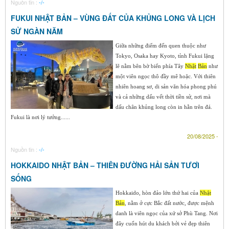
Nguồn tin :
-/-
FUKUI NHẬT BẢN – VÙNG ĐẤT CỦA KHỦNG LONG VÀ LỊCH
SỬ NGÀN NĂM
Giữa những điểm đến quen thuộc như
Tokyo, Osaka hay Kyoto, tỉnh Fukui lặng
lẽ nằm bên bờ biển phía Tây
Nhật
Bản
như
một viên ngọc thô đầy mê hoặc. Với thiên
nhiên hoang sơ, di sản văn hóa phong phú
và cả những dấu vết thời tiền sử, nơi mà
dấu chân khủng long còn in hằn trên đá.
Fukui là nơi lý tưởng......
20/08/2025 -
Nguồn tin :
-/-
HOKKAIDO NHẬT BẢN – THIÊN ĐƯỜNG HẢI SẢN TƯƠI
SỐNG
Hokkaido, hòn đảo lớn thứ hai của
Nhật
Bản
, nằm ở cực Bắc đất nước, được mệnh
danh là viên ngọc của xứ sở Phù Tang. Nơi
đây cuốn hút du khách bởi vẻ đẹp thiên