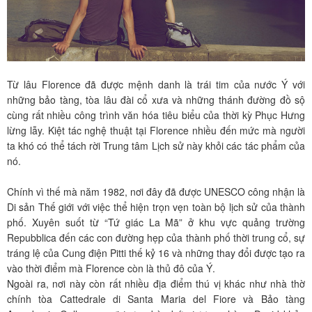
Từ lâu Florence đã được mệnh danh là trái tim của nước Ý với
những bảo tàng, tòa lâu đài cổ xưa và những thánh đường đồ sộ
cùng rất nhiều công trình văn hóa tiêu biểu của thời kỳ Phục Hưng
lừng lẫy. Kiệt tác nghệ thuật tại Florence nhiều đến mức mà người
ta khó có thể tách rời Trung tâm Lịch sử này khỏi các tác phẩm của
nó.
Chính vì thế mà năm 1982, nơi đây đã được UNESCO công nhận là
Di sản Thế giới với việc thể hiện trọn vẹn toàn bộ lịch sử của thành
phố. Xuyên suốt từ “Tứ giác La Mã” ở khu vực quảng trường
Repubblica đến các con đường hẹp của thành phố thời trung cổ, sự
tráng lệ của Cung điện Pitti thế kỷ 16 và những thay đổi được tạo ra
vào thời điểm mà Florence còn là thủ đô của Ý.
Ngoài ra, nơi này còn rất nhiều địa điểm thú vị khác như nhà thờ
chính tòa Cattedrale di Santa Maria del Fiore và Bảo tàng