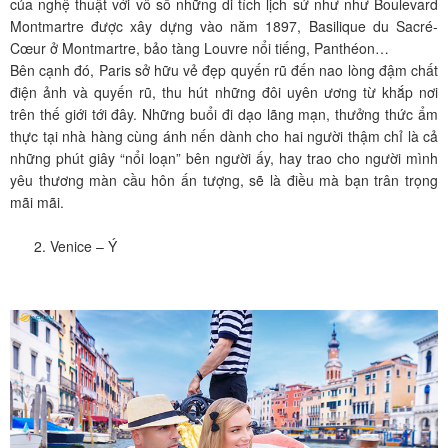
của nghệ thuật với vô số những di tích lịch sử như như Boulevard
Montmartre được xây dựng vào năm 1897, Basilique du Sacré-
Cœur ở Montmartre, bảo tàng Louvre nổi tiếng, Panthéon…
Bên cạnh đó, Paris sở hữu vẻ đẹp quyến rũ đến nao lòng đậm chất
điện ảnh và quyến rũ, thu hút những đôi uyên ương từ khắp nơi
trên thế giới tới đây. Những buổi đi dạo lãng mạn, thưởng thức ẩm
thực tại nhà hàng cùng ánh nến dành cho hai người thậm chỉ là cả
những phút giây “nổi loạn” bên người ấy, hay trao cho người mình
yêu thương màn cầu hôn ấn tượng, sẽ là điều mà bạn trân trọng
mãi mãi.
Venice – Ý