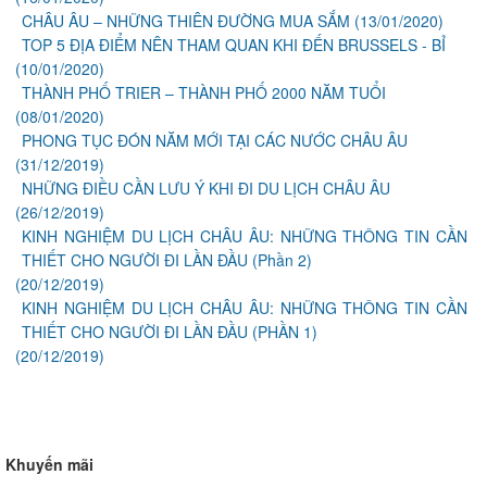
CHÂU ÂU – NHỮNG THIÊN ĐƯỜNG MUA SẮM
(13/01/2020)
TOP 5 ĐỊA ĐIỂM NÊN THAM QUAN KHI ĐẾN BRUSSELS - BỈ
(10/01/2020)
THÀNH PHỐ TRIER – THÀNH PHỐ 2000 NĂM TUỔI
(08/01/2020)
PHONG TỤC ĐÓN NĂM MỚI TẠI CÁC NƯỚC CHÂU ÂU
(31/12/2019)
NHỮNG ĐIỀU CẦN LƯU Ý KHI ĐI DU LỊCH CHÂU ÂU
(26/12/2019)
KINH NGHIỆM DU LỊCH CHÂU ÂU: NHỮNG THÔNG TIN CẦN
THIẾT CHO NGƯỜI ĐI LẦN ĐẦU (Phần 2)
(20/12/2019)
KINH NGHIỆM DU LỊCH CHÂU ÂU: NHỮNG THÔNG TIN CẦN
THIẾT CHO NGƯỜI ĐI LẦN ĐẦU (PHẦN 1)
(20/12/2019)
Khuyến mãi