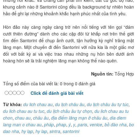
khung cảnh nào ở Santorini cũng đều là background tự nhiên hoàn
hảo để ghi lại những khoảnh khắc hạnh phúc nhất của tình yêu.
Hòn đảo này càng ngày càng trờ nên nổi tiếng với tên gọi “đám
cưới thiên đường” dành cho các cặp đôi từ khắp nơi trên thế giới
tìm đến Santorini để chụp ảnh cưới, tận hưởng kỳ nghỉ trăng mật
lãng mạn. Một chuyến đi đến Santorini với nửa kia là một giấc mơ
đối với bất kỳ ai và việc trao nhau những nụ hôn bên dưới ánh
hoàng hôn sẽ là trải nghiệm lãng mạn không thể nào quên.
Nguồn tin:
Tổng Hợp
Tổng số điểm của bài viết là: 0 trong 0 đánh giá
Click để đánh giá bài viết
Từ khóa:
du lich chau au
,
du lịch châu âu
,
du lịch châu âu tự túc
,
du lich chau au tu tuc
,
du lịch châu âu tự chọn
,
du lich chau au tu
chon
,
chau au
,
châu âu
,
địa điểm lãng mạn ở châu âu
,
dia diem
lang man o chau au
,
pháp
,
phap
,
ý
,
y
,
paris
,
venice
,
bồ đào nha
,
bo
dao nha
,
hy lạp
,
hy lap
,
sintra
,
santorini