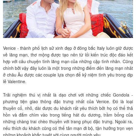
Venice - thành phố lịch sử xinh đẹp ở đông bắc Italy luôn giữ được
vẻ lãng mạn, thơ mộng được tạo nên từ lối kiến trúc độc đáo kết
hợp với câu chuyện tình lãng mạn của những cặp tình nhân. Cũng
chính bởi vậy đây luôn là một trong những điểm đến lãng mạn nhất
ở châu Âu được các couple lựa chọn để kỷ niệm tình yêu trong dịp
lễ Valentine.
Trải nghiệm thú vị nhất là dạo chơi với những chiếc Gondola -
phương tiện giao thông đặc trưng nhất của Venice. Đó là loại
thuyền cổ, nhỏ, dài được du khách rất yêu thích bởi họ có thể thả
hồn và đắm chìm vào trong tiếng hát du dương, trầm bổng của
những chàng trai chèo thuyền với trang phục đặc trưng. Ngoài ra,
nếu thích du khách cũng có thể tản mạn đi bộ, tận hưởng trọn vẹn
những khoảnh khắc tuyệt vời cùng người mình yêu.