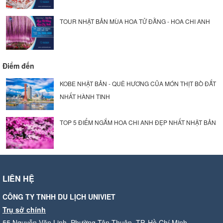
TOUR NHẬT BẢN MÙA HOA TỬ ĐẰNG - HOA CHI ANH
Điểm đến
KOBE NHẬT BẢN - QUÊ HƯƠNG CỦA MÓN THỊT BÒ ĐẮT
NHẤT HÀNH TINH
TOP 5 ĐIỂM NGẮM HOA CHI ANH ĐẸP NHẤT NHẬT BẢN
LIÊN HỆ
CÔNG TY TNHH DU LỊCH UNIVIET
Trụ sở chính
55 Nguyễn Văn Linh, Phường Tân Thuận, TP. Hồ Chí Minh.