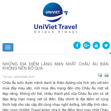
NHỮNG ĐỊA ĐIỂM LÃNG MẠN NHẤT CHÂU ÂU BẠN
KHÔNG NÊN BỎ QUA
Thứ hai - 09/03/2020 23:01
Châu Âu luôn được mệnh danh là thiên đường của tình yêu với bốn
mùa đầy màu sắc, mỗi mùa đều mang đến cho Châu Âu một vẻ
đẹp riêng. Không chỉ thế, nhiều thành phố của Châu Âu còn có vẻ
đẹp lãng mạn mang nét cổ điển. Đây chính là địa điểm vô cùng
thích hợp cho các cặp đôi cùng nhau nghỉ dưỡng, bồi đắp tình cảm.
Hãy cùng UniViet Travel khám phá 6 địa điểm lãng mạn nhất Châu