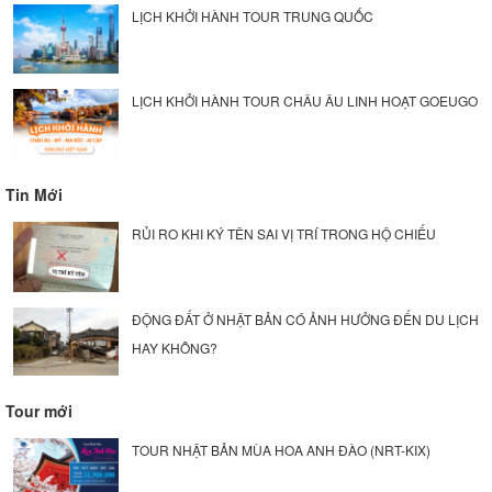
LỊCH KHỞI HÀNH TOUR TRUNG QUỐC
LỊCH KHỞI HÀNH TOUR CHÂU ÂU LINH HOẠT GOEUGO
Tin Mới
RỦI RO KHI KÝ TÊN SAI VỊ TRÍ TRONG HỘ CHIẾU
ĐỘNG ĐẤT Ở NHẬT BẢN CÓ ẢNH HƯỞNG ĐẾN DU LỊCH
HAY KHÔNG?
Tour mới
TOUR NHẬT BẢN MÙA HOA ANH ĐÀO (NRT-KIX)