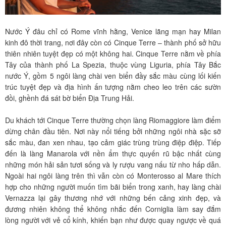
Nước Ý đâu chỉ có Rome vĩnh hằng, Venice lãng mạn hay Milan
kinh đô thời trang, nơi đây còn có Cinque Terre – thành phố sở hữu
thiên nhiên tuyệt đẹp có một không hai. Cinque Terre nằm về phía
Tây của thành phố La Spezia, thuộc vùng Liguria, phía Tây Bắc
nước Ý, gồm 5 ngôi làng chài ven biển đầy sắc màu cùng lối kiến
trúc tuyệt đẹp và địa hình ấn tượng nằm cheo leo trên các sườn
đồi, ghềnh đá sát bờ biển Địa Trung Hải.
Du khách tới Cinque Terre thường chọn làng Riomaggiore làm điểm
dừng chân đầu tiên. Nơi này nổi tiếng bởi những ngôi nhà sặc sỡ
sắc màu, đan xen nhau, tạo cảm giác trùng trùng điệp điệp. Tiếp
đến là làng Manarola với nền ẩm thực quyến rũ bậc nhất cùng
những món hải sản tươi sống và ly rượu vang nấu từ nho hấp dẫn.
Ngoài hai ngôi làng trên thì vẫn còn có Monterosso al Mare thích
hợp cho những người muốn tìm bãi biển trong xanh, hay làng chài
Vernazza lại gây thương nhớ với những bến cảng xinh đẹp, và
đương nhiên không thể không nhắc đến Corniglia làm say đắm
lòng người với vẻ cổ kính, khiến bạn như được quay ngược về quá