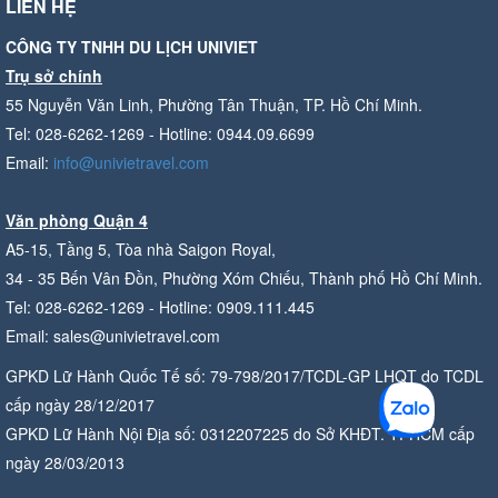
LIÊN HỆ
CÔNG TY TNHH DU LỊCH UNIVIET
Trụ sở chính
55 Nguyễn Văn Linh, Phường Tân Thuận, TP. Hồ Chí Minh.
Tel: 028-6262-1269 - Hotline: 0944.09.6699
Email:
info@univietravel.com
Văn phòng Quận 4
A5-15, Tầng 5, Tòa nhà Saigon Royal,
34 - 35 Bến Vân Đồn, Phường Xóm Chiếu, Thành phố Hồ Chí Minh.
Tel: 028-6262-1269 - Hotline: 0909.111.445
Email: sales@univietravel.com
GPKD Lữ Hành Quốc Tế số: 79-798/2017/TCDL-GP LHQT do TCDL
cấp ngày 28/12/2017
GPKD Lữ Hành Nội Địa số: 0312207225 do Sở KHĐT. TPHCM cấp
ngày 28/03/2013