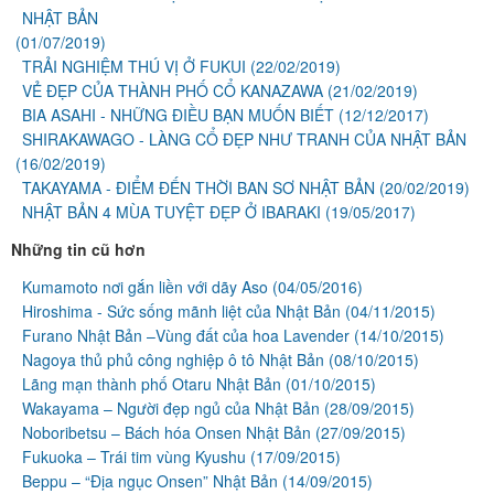
NHẬT BẢN
(01/07/2019)
TRẢI NGHIỆM THÚ VỊ Ở FUKUI
(22/02/2019)
VẺ ĐẸP CỦA THÀNH PHỐ CỔ KANAZAWA
(21/02/2019)
BIA ASAHI - NHỮNG ĐIỀU BẠN MUỐN BIẾT
(12/12/2017)
SHIRAKAWAGO - LÀNG CỔ ĐẸP NHƯ TRANH CỦA NHẬT BẢN
(16/02/2019)
TAKAYAMA - ĐIỂM ĐẾN THỜI BAN SƠ NHẬT BẢN
(20/02/2019)
NHẬT BẢN 4 MÙA TUYỆT ĐẸP Ở IBARAKI
(19/05/2017)
Những tin cũ hơn
Kumamoto nơi gắn liền với dãy Aso
(04/05/2016)
Hiroshima - Sức sống mãnh liệt của Nhật Bản
(04/11/2015)
Furano Nhật Bản –Vùng đất của hoa Lavender
(14/10/2015)
Nagoya thủ phủ công nghiệp ô tô Nhật Bản
(08/10/2015)
Lãng mạn thành phố Otaru Nhật Bản
(01/10/2015)
Wakayama – Người đẹp ngủ của Nhật Bản
(28/09/2015)
Noboribetsu – Bách hóa Onsen Nhật Bản
(27/09/2015)
Fukuoka – Trái tim vùng Kyushu
(17/09/2015)
Beppu – “Địa ngục Onsen” Nhật Bản
(14/09/2015)