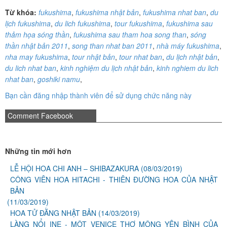
Từ khóa:
fukushima
,
fukushima nhật bản
,
fukushima nhat ban
,
du
lịch fukushima
,
du lich fukushima
,
tour fukushima
,
fukushima sau
thảm họa sóng thần
,
fukushima sau tham hoa song than
,
sóng
thần nhật bản 2011
,
song than nhat ban 2011
,
nhà máy fukushima
,
nha may fukushima
,
tour nhật bản
,
tour nhat ban
,
du lịch nhật bản
,
du lich nhat ban
,
kinh nghiệm du lịch nhật bản
,
kinh nghiem du lich
nhat ban
,
goshiki namu
,
Bạn cần đăng nhập thành viên để sử dụng chức năng này
Comment Facebook
Những tin mới hơn
LỄ HỘI HOA CHI ANH – SHIBAZAKURA
(08/03/2019)
CÔNG VIÊN HOA HITACHI - THIÊN ĐƯỜNG HOA CỦA NHẬT
BẢN
(11/03/2019)
HOA TỬ ĐẰNG NHẬT BẢN
(14/03/2019)
LÀNG NỔI INE - MỘT VENICE THƠ MỘNG YÊN BÌNH CỦA