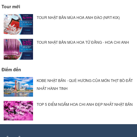
Tour mới
TOUR NHẬT BẢN MÙA HOA ANH ĐÀO (NRT-KIX)
TOUR NHẬT BẢN MÙA HOA TỬ ĐẰNG - HOA CHI ANH
Điểm đến
KOBE NHẬT BẢN - QUÊ HƯƠNG CỦA MÓN THỊT BÒ ĐẮT
NHẤT HÀNH TINH
TOP 5 ĐIỂM NGẮM HOA CHI ANH ĐẸP NHẤT NHẬT BẢN