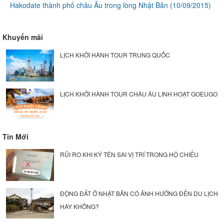
Hakodate thành phố châu Âu trong lòng Nhật Bản
(10/09/2015)
Khuyến mãi
LỊCH KHỞI HÀNH TOUR TRUNG QUỐC
LỊCH KHỞI HÀNH TOUR CHÂU ÂU LINH HOẠT GOEUGO
Tin Mới
RỦI RO KHI KÝ TÊN SAI VỊ TRÍ TRONG HỘ CHIẾU
ĐỘNG ĐẤT Ở NHẬT BẢN CÓ ẢNH HƯỞNG ĐẾN DU LỊCH
HAY KHÔNG?